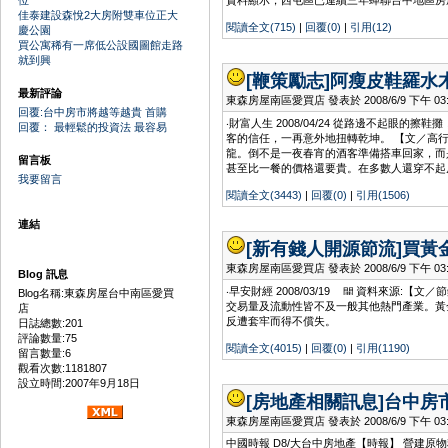
位
資料顯示，西屯區已連續三年蟬聯台中地區房
佳泰建設森悅2大房附雙車位正大
閱讀全文(715)
|
回覆(0)
|
引用(12)
慶公園
買公寓稀有一席低公設國圖館走路
就到興
[鞭策勵志]
阿瘦皮鞋羅水
最新評論
東森房屋南區愛買店 發表於 2008/6/9 下午 03:1
回覆:台中房市將越等越貴 首購
‧財富人生 2008/04/24 從路邊不起
回覆： 最輕鬆的投資法 最容易
客的信任，一再意外地扭轉乾坤。 【文／高
龍。倒不是一夜春宵的酒客準備搭車回家，而
留言板
甚至比一餐的價格還要貴。在多數人還穿不起
我要留言
閱讀全文(3443)
|
回覆(0)
|
引用(1506)
連結
[新有錢人開源節流]
買黃
東森房屋南區愛買店 發表於 2008/6/9 下午 03:1
Blog 訊息
‧早安財經 2008/03/19
資料來源:【文／節
Blog名稱:東森房屋台中南區愛買
交易量及流動性皆不及一般其他熱門產業。黃
店
反遭套牢而得不償失。
日誌總數:201
評論數量:75
閱讀全文(4015)
|
回覆(0)
|
引用(1190)
留言數量:6
觀看次數:1181807
設立時間:2007年9月18日
[房地產相關訊息]
台中房
東森房屋南區愛買店 發表於 2008/6/9 下午 03:0
中國時報 D8/大台中房地產【時報】 營建