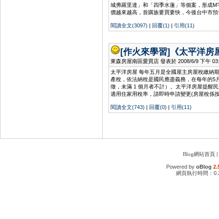
城弗羅里達」和「四季水蓮」等個案，形成M
價越來越高，首購族要買要快，今後台中市預
閱讀全文(3097)
|
回覆(1)
|
引用(11)
[作火來學習]
《太平洋房
東森房屋南區愛買店 發表於 2008/6/9 下午 03:0
太平洋房屋 每年五月是全國屋主房屋稅繳納
產稅，依法納稅是國民應盡義務，在每年的5
徵，未滿 1 個月者不計）。太平洋房屋提
適用住家用稅率，請即時申請變更(房屋稅係
閱讀全文(743)
|
回覆(0)
|
引用(11)
Blog網站首頁
|
Powered by
oBlog
2.
網頁執行時間：0.2