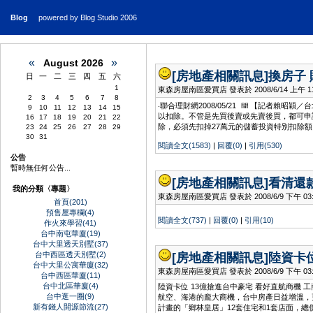
Blog
powered by Blog Studio 2006
«
»
August 2026
[房地產相關訊息]
換房子 
日
一
二
三
四
五
六
1
東森房屋南區愛買店 發表於 2008/6/14 上午 11:
2
3
4
5
6
7
8
‧聯合理財網2008/05/21
【記者賴昭穎／台
9
10
11
12
13
14
15
以扣除。不管是先買後賣或先賣後買，都可申
16
17
18
19
20
21
22
除，必須先扣掉27萬元的儲蓄投資特別扣除額
23
24
25
26
27
28
29
30
31
閱讀全文(1583)
|
回覆(0)
|
引用(530)
公告
暫時無任何公告...
[房地產相關訊息]
看清還款
我的分類〈專題〉
東森房屋南區愛買店 發表於 2008/6/9 下午 03:2
首頁(201)
預售屋專欄(4)
閱讀全文(737)
|
回覆(0)
|
引用(10)
作火來學習(41)
台中南屯華廈(19)
台中大里透天別墅(37)
台中西區透天別墅(2)
[房地產相關訊息]
陸資卡位
台中大里公寓華廈(32)
東森房屋南區愛買店 發表於 2008/6/9 下午 03:2
台中西區華廈(11)
台中北區華廈(4)
陸資卡位 13億搶進台中豪宅 看好直航商機 
台中逛一圈(9)
航空、海港的龐大商機，台中房產日益增溫，
新有錢人開源節流(27)
計畫的「鄉林皇居」12套住宅和1套店面，總