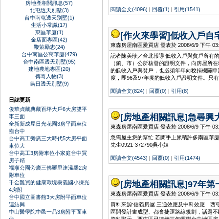
房地產相關訊息(57)
閱讀全文(4096)
|
回覆(1)
|
引用(1541)
北屯透天別墅(3)
台中南屯透天別墅(1)
生活小常識(17)
東區華廈(1)
[作火來學習]
低收入戶自
金店面專區(42)
東森房屋南區愛買店 發表於 2008/6/9 下午 03:2
鞭策勵志(24)
台中南區公寓華廈(479)
記者陳美珍／台北報導 低收入戶與貧戶所有
台中南區透天別墅(95)
（鎮、市）公所核發的證明文件，向房屋所在
建地農地專區(20)
的低收入戶與貧戶，也必須年年向稅捐機關申
傳奇人物(3)
度，即96及97年度的低收入戶證明文件。只
烏日透天別墅(9)
閱讀全文(824)
|
回覆(0)
|
引用(8)
日誌更新
俊華貞藏典藏百坪大戶6大房雙平
[房地產相關訊息]
急尋興大
車三面
全新新成屋日光花園3房平面車位
東森房屋南區愛買店 發表於 2008/6/9 下午 03:1
臨台中
急需屋主您的幫忙.若蘭手上累積許多南區華廈型
台中高工旁廣三大時代5大房平面
先生0921-372790吳小姐
車位大
台中高工3房附車位小家庭台中買
閱讀全文(4543)
|
回覆(0)
|
引用(1474)
房子精
福順公園旁廣三佛羅里達溫馨2房
附車位
千金難買的健康環境樹義國小採光
[房地產相關訊息]
97年
4房附
東森房屋南區愛買店 發表於 2008/6/9 下午 03:1
台中國立圖書館3大房附平面車位
連結興
資料來源:信義房屋 三通效應及中科效應 
中山醫學院中邑一品3房附平面車
區開發計畫成型、都會捷運路線規劃，話題不