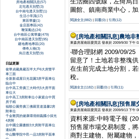
生活圈四號線，左倚烏日
房地產相關訊息(57)
北屯透天別墅(3)
圖館、鎮南商業中心，加
台中南屯透天別墅(1)
生活小常識(17)
閱讀全文(882)
|
回覆(0)
|
引用(12)
東區華廈(1)
金店面專區(42)
鞭策勵志(24)
台中南區公寓華廈(479)
[房地產相關訊息]
農地非
台中南區透天別墅(95)
東森房屋南區愛買店 發表於 2009/9/30 下午 02:
建地農地專區(20)
傳奇人物(3)
‧聯合理財網 2009/09/25
烏日透天別墅(9)
留意了！土地若非整塊供
日誌更新
在生前完成土地分割，若
俊華貞藏典藏百坪大戶6大房雙平
車三面
稅。
全新新成屋日光花園3房平面車位
臨台中
閱讀全文(1182)
|
回覆(0)
|
引用(11)
台中高工旁廣三大時代5大房平面
車位大
台中高工3房附車位小家庭台中買
房子精
[房地產相關訊息]
預售屋
福順公園旁廣三佛羅里達溫馨2房
東森房屋南區愛買店 發表於 2009/9/13 下午 08:
附車位
千金難買的健康環境樹義國小採光
資料來源:中時電子報 (2
4房附
台中國立圖書館3大房附平面車位
預售屋巿場交易制度，將
連結興
商對主建物、附屬建物，
中山醫學院中邑一品3房附平面車