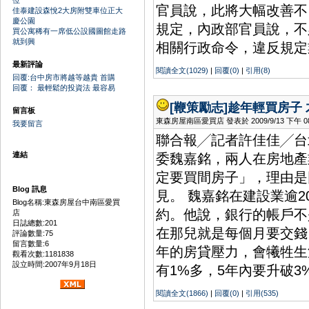
位
官員說，此將大幅改善不
佳泰建設森悅2大房附雙車位正大
慶公園
規定，內政部官員說，不
買公寓稀有一席低公設國圖館走路
就到興
相關行政命令，違反規定
最新評論
閱讀全文(1029)
|
回覆(0)
|
引用(8)
回覆:台中房市將越等越貴 首購
回覆： 最輕鬆的投資法 最容易
[鞭策勵志]
趁年輕買房子 
留言板
東森房屋南區愛買店 發表於 2009/9/13 下午 08:
我要留言
聯合報╱記者許佳佳╱台
連結
委魏嘉銘，兩人在房地產
定要買間房子」，理由是
Blog 訊息
見。 魏嘉銘在建設業逾
Blog名稱:東森房屋台中南區愛買
約。他說，銀行的帳戶不
店
日誌總數:201
在那兒就是每個月要交錢
評論數量:75
留言數量:6
年的房貸壓力，會犧牲生
觀看次數:1181838
設立時間:2007年9月18日
有1%多，5年內要升破3
閱讀全文(1866)
|
回覆(0)
|
引用(535)