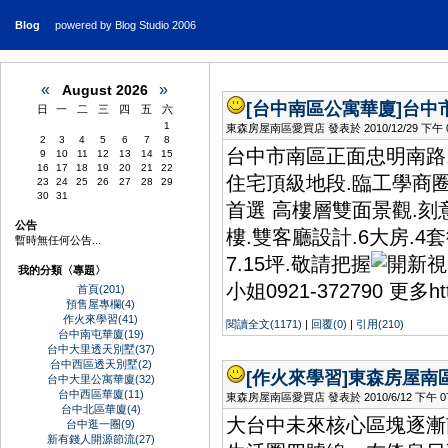
Blog
powered by Blog Studio 2006
«
»
August 2026
[台中南區公寓華廈]
台中
日
一
二
三
四
五
六
1
東森房屋南區愛買店 發表於 2010/12/29 下午 08
2
3
4
5
6
7
8
台中市南區正面忠明南路
9
10
11
12
13
14
15
16
17
18
19
20
21
22
住宅頂級地段.臨工學商
23
24
25
26
27
28
29
30
31
首選 高樓層雙面景觀.
公告
樓.雙客廳設計.6大房.4
暫時無任何公告...
7.15坪.敬請把握
我的分類〈專題〉
小姐0921-372790 更多http:
首頁(201)
預售屋專欄(4)
作火來學習(41)
閱讀全文(1171)
|
回覆(0)
|
引用(210)
台中南屯華廈(19)
台中大里透天別墅(37)
台中西區透天別墅(2)
[作火來學習]
東森房屋南
台中大里公寓華廈(32)
台中西區華廈(11)
東森房屋南區愛買店 發表於 2010/6/12 下午 07:
台中北區華廈(4)
大台中未來核心區塊逐漸
台中逛一圈(9)
新有錢人開源節流(27)