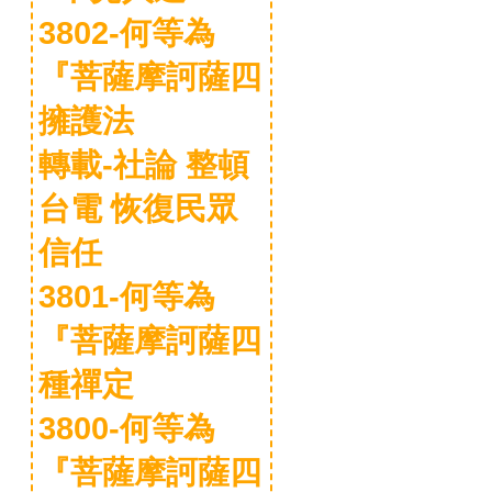
3802-何等為
『菩薩摩訶薩四
擁護法
轉載-社論 整頓
台電 恢復民眾
信任
3801-何等為
『菩薩摩訶薩四
種禪定
3800-何等為
『菩薩摩訶薩四