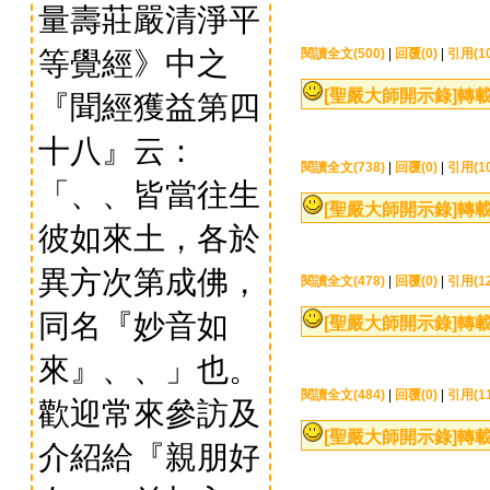
量壽莊嚴清淨平
等覺經》中之
閱讀全文(500)
|
回覆(0)
|
引用(10
[聖嚴大師開示錄]
轉載
『聞經獲益第四
十八』云：
閱讀全文(738)
|
回覆(0)
|
引用(10
「、、皆當往生
[聖嚴大師開示錄]
轉載
彼如來土，各於
異方次第成佛，
閱讀全文(478)
|
回覆(0)
|
引用(12
同名『妙音如
[聖嚴大師開示錄]
轉載
來』、、」也。
閱讀全文(484)
|
回覆(0)
|
引用(11
歡迎常來參訪及
[聖嚴大師開示錄]
轉載
介紹給『親朋好