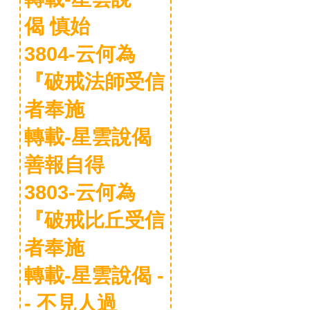
偈 慎始
3804-云何為
『破戒法師受信
者奉施
轉載-星雲說偈
善報自得
3803-云何為
『破戒比丘受信
者奉施
轉載-星雲說偈 -
- 不見人過