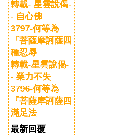
轉載- 星雲說偈-
- 自心佛
3797-何等為
『菩薩摩訶薩四
種忍辱
轉載-星雲說偈-
- 業力不失
3796-何等為
『菩薩摩訶薩四
滿足法
最新回覆