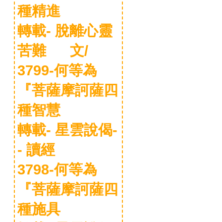
種精進
轉載- 脫離心靈
苦難 文/
3799-何等為
『菩薩摩訶薩四
種智慧
轉載- 星雲說偈-
- 讀經
3798-何等為
『菩薩摩訶薩四
種施具