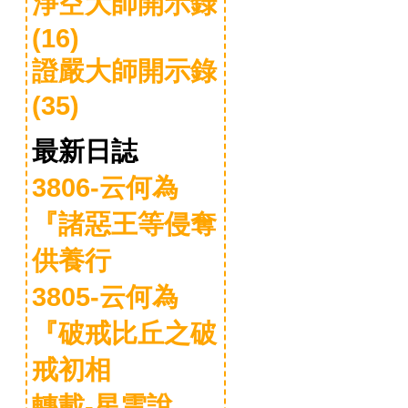
淨空大師開示錄
(16)
證嚴大師開示錄
(35)
最新日誌
3806-云何為
『諸惡王等侵奪
供養行
3805-云何為
『破戒比丘之破
戒初相
轉載-星雲說