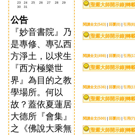
23
24
25
26
27
28
29
[聖嚴大師開示錄]
轉載
30
31
公告
閱讀全文(543)
|
回覆(0)
|
引用(8)
『妙音書院』乃
[聖嚴大師開示錄]
轉載
是專修、專弘西
方淨土，以求生
閱讀全文(498)
|
回覆(0)
|
引用(13
『西方極樂世
[聖嚴大師開示錄]
轉載
界』為目的之教
閱讀全文(536)
|
回覆(0)
|
引用(11
學場所。何以
[聖嚴大師開示錄]
轉載
故？蓋依夏蓮居
大德所『會集』
閱讀全文(500)
|
回覆(0)
|
引用(7)
之《佛說大乘無
[聖嚴大師開示錄]
轉載