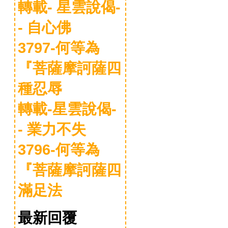
轉載- 星雲說偈-
- 自心佛
3797-何等為
『菩薩摩訶薩四
種忍辱
轉載-星雲說偈-
- 業力不失
3796-何等為
『菩薩摩訶薩四
滿足法
最新回覆