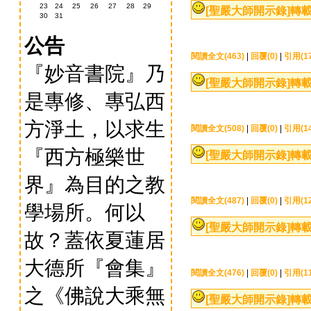
23
24
25
26
27
28
29
[聖嚴大師開示錄]
轉載
30
31
公告
閱讀全文(463)
|
回覆(0)
|
引用(17
『妙音書院』乃
[聖嚴大師開示錄]
轉載
是專修、專弘西
方淨土，以求生
閱讀全文(508)
|
回覆(0)
|
引用(14
『西方極樂世
[聖嚴大師開示錄]
轉載
界』為目的之教
閱讀全文(487)
|
回覆(0)
|
引用(12
學場所。何以
[聖嚴大師開示錄]
轉載
故？蓋依夏蓮居
大德所『會集』
閱讀全文(476)
|
回覆(0)
|
引用(11
之《佛說大乘無
[聖嚴大師開示錄]
轉載