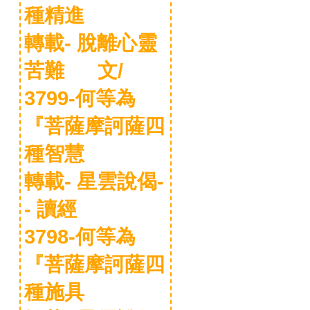
種精進
轉載- 脫離心靈
苦難 文/
3799-何等為
『菩薩摩訶薩四
種智慧
轉載- 星雲說偈-
- 讀經
3798-何等為
『菩薩摩訶薩四
種施具