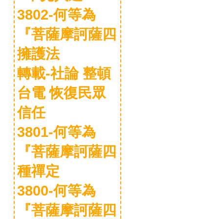
3802-何等為
『菩薩摩訶薩四
擁護法
轉載-社論 整頓
台電 恢復民眾
信任
3801-何等為
『菩薩摩訶薩四
種禪定
3800-何等為
『菩薩摩訶薩四