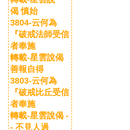
偈 慎始
3804-云何為
『破戒法師受信
者奉施
轉載-星雲說偈
善報自得
3803-云何為
『破戒比丘受信
者奉施
轉載-星雲說偈 -
- 不見人過