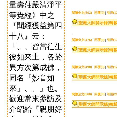
量壽莊嚴清淨平
等覺經》中之
閱讀全文(503)
|
回覆(0)
|
引用(12
[聖嚴大師開示錄]
轉載
『聞經獲益第四
十八』云：
'
閱讀全文(476)
|
回覆(0)
|
引用(13
「、、皆當往生
[聖嚴大師開示錄]
轉載
彼如來土，各於
異方次第成佛，
閱讀全文(490)
|
回覆(0)
|
引用(12
同名『妙音如
[聖嚴大師開示錄]
轉載
來』、、」也。
閱讀全文(560)
|
回覆(0)
|
引用(20
歡迎常來參訪及
[聖嚴大師開示錄]
轉載
介紹給『親朋好