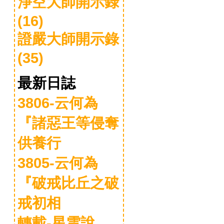
淨空大師開示錄
(16)
證嚴大師開示錄
(35)
最新日誌
3806-云何為
『諸惡王等侵奪
供養行
3805-云何為
『破戒比丘之破
戒初相
轉載-星雲說