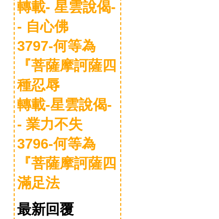
轉載- 星雲說偈-
- 自心佛
3797-何等為
『菩薩摩訶薩四
種忍辱
轉載-星雲說偈-
- 業力不失
3796-何等為
『菩薩摩訶薩四
滿足法
最新回覆