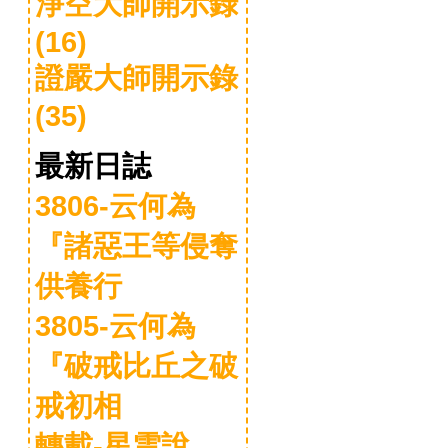
淨空大師開示錄
(16)
證嚴大師開示錄
(35)
最新日誌
3806-云何為
『諸惡王等侵奪
供養行
3805-云何為
『破戒比丘之破
戒初相
轉載-星雲說