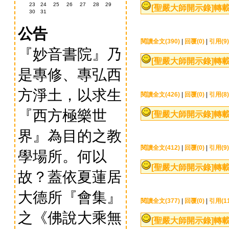
23
24
25
26
27
28
29
[聖嚴大師開示錄]
轉載
30
31
公告
閱讀全文(390)
|
回覆(0)
|
引用(9)
『妙音書院』乃
[聖嚴大師開示錄]
轉載
是專修、專弘西
方淨土，以求生
閱讀全文(426)
|
回覆(0)
|
引用(8)
『西方極樂世
[聖嚴大師開示錄]
轉載
界』為目的之教
閱讀全文(412)
|
回覆(0)
|
引用(9)
學場所。何以
[聖嚴大師開示錄]
轉載
故？蓋依夏蓮居
大德所『會集』
閱讀全文(377)
|
回覆(0)
|
引用(11
之《佛說大乘無
[聖嚴大師開示錄]
轉載