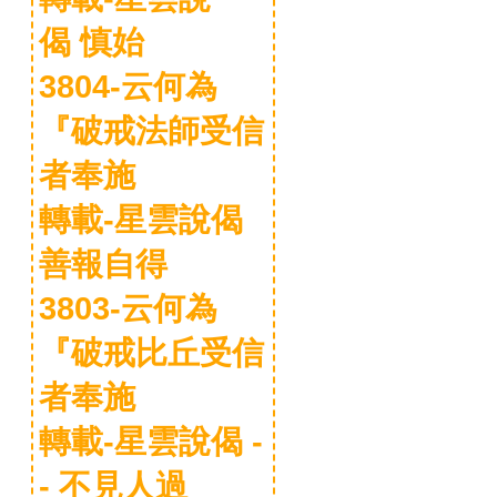
偈 慎始
3804-云何為
『破戒法師受信
者奉施
轉載-星雲說偈
善報自得
3803-云何為
『破戒比丘受信
者奉施
轉載-星雲說偈 -
- 不見人過