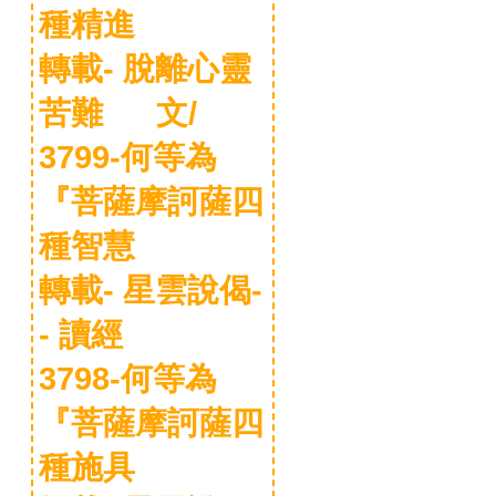
種精進
轉載- 脫離心靈
苦難 文/
3799-何等為
『菩薩摩訶薩四
種智慧
轉載- 星雲說偈-
- 讀經
3798-何等為
『菩薩摩訶薩四
種施具