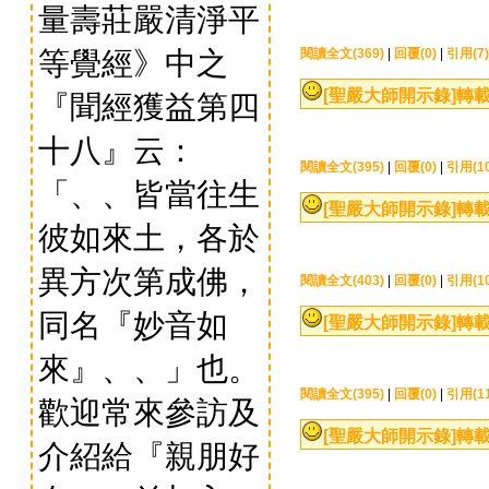
量壽莊嚴清淨平
等覺經》中之
閱讀全文(369)
|
回覆(0)
|
引用(7)
[聖嚴大師開示錄]
轉載
『聞經獲益第四
十八』云：
閱讀全文(395)
|
回覆(0)
|
引用(10
「、、皆當往生
[聖嚴大師開示錄]
轉
彼如來土，各於
異方次第成佛，
閱讀全文(403)
|
回覆(0)
|
引用(10
同名『妙音如
[聖嚴大師開示錄]
轉
來』、、」也。
閱讀全文(395)
|
回覆(0)
|
引用(11
歡迎常來參訪及
[聖嚴大師開示錄]
轉
介紹給『親朋好