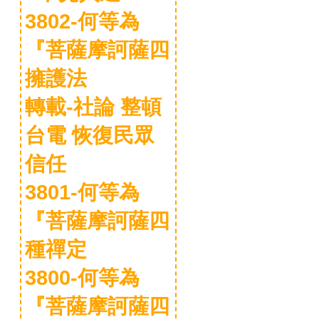
3802-何等為
『菩薩摩訶薩四
擁護法
轉載-社論 整頓
台電 恢復民眾
信任
3801-何等為
『菩薩摩訶薩四
種禪定
3800-何等為
『菩薩摩訶薩四