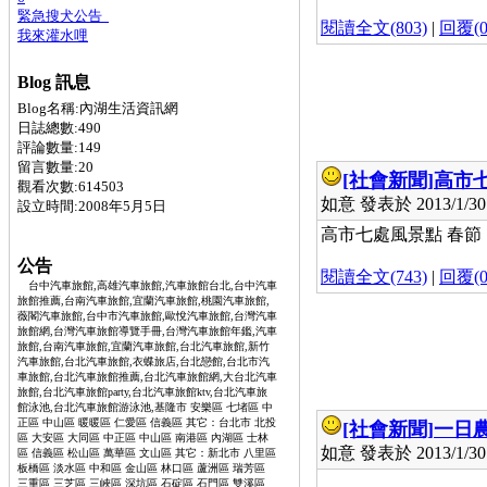
緊急搜犬公告
閱讀全文(803)
|
回覆(0
我來灌水哩
Blog 訊息
Blog名稱:內湖生活資訊網
日誌總數:490
評論數量:149
留言數量:20
[社會新聞]
高市
觀看次數:614503
如意 發表於 2013/1/30 
設立時間:2008年5月5日
高市七處風景點 春節「行
公告
閱讀全文(743)
|
回覆(0
台中汽車旅館,高雄汽車旅館,汽車旅館台北,台中汽車
旅館推薦,台南汽車旅館,宜蘭汽車旅館,桃園汽車旅館,
薇閣汽車旅館,台中市汽車旅館,歐悅汽車旅館,台灣汽車
旅館網,台灣汽車旅館導覽手冊,台灣汽車旅館年鑑,汽車
旅館,台南汽車旅館,宜蘭汽車旅館,台北汽車旅館,新竹
汽車旅館,台北汽車旅館,衣蝶旅店,台北戀館,台北市汽
車旅館,台北汽車旅館推薦,台北汽車旅館網,大台北汽車
旅館,台北汽車旅館party,台北汽車旅館ktv,台北汽車旅
館泳池,台北汽車旅館游泳池,基隆市 安樂區 七堵區 中
正區 中山區 暖暖區 仁愛區 信義區 其它：台北市 北投
[社會新聞]
一日
區 大安區 大同區 中正區 中山區 南港區 內湖區 士林
如意 發表於 2013/1/30 
區 信義區 松山區 萬華區 文山區 其它：新北市 八里區
板橋區 淡水區 中和區 金山區 林口區 蘆洲區 瑞芳區
三重區 三芝區 三峽區 深坑區 石碇區 石門區 雙溪區