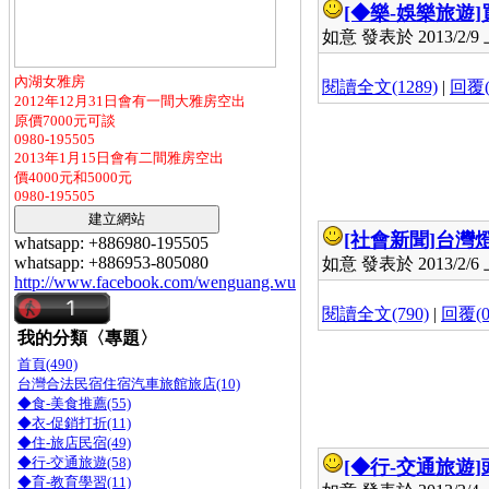
[◆樂-娛樂旅遊]
如意 發表於 2013/2/9 上
內湖女雅房
閱讀全文(1289)
|
回覆(
2012年12月31日會有一間大雅房空出
原價7000元可談
0980-195505
2013年1月15日會有二間雅房空出
價4000元和5000元
0980-195505
[社會新聞]
台灣
whatsapp: +886980-195505
whatsapp: +886953-805080
如意 發表於 2013/2/6 上
http://www.facebook.com/wenguang.wu
閱讀全文(790)
|
回覆(0
我的分類〈專題〉
首頁(490)
台灣合法民宿住宿汽車旅館旅店(10)
◆食-美食推薦(55)
◆衣-促銷打折(11)
◆住-旅店民宿(49)
◆行-交通旅遊(58)
[◆行-交通旅遊]
◆育-教育學習(11)