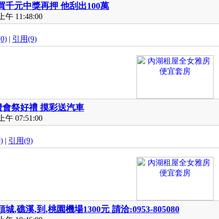
買千元中獎再押 他刮出100萬
午 11:48:00
0)
|
引用(9)
燈會祭好禮 摸彩送汽車
午 07:51:00
)
|
引用(9)
頭城,礁溪,到,桃園機場1300元 請洽:0953-805080