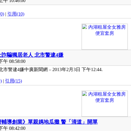
午 10:46:00
0)
|
引用(10)
士詐騙獨居老人 北市警逮4嫌
午 08:58:00
警逮4嫌中廣新聞網 – 2013年2月3日 下午12:44.
)
|
引用(15)
府輔導創業》單親媽地瓜攤 警「清道」開單
午 08:42:00