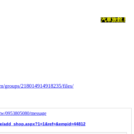
汽車旅館,民宿,旅店,
m/groups/218014914918235/files/
.tw/0953805080/message
ice/add_shop.aspx?1=1&ref=&empid=44812