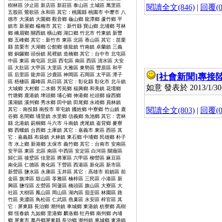
樹林區 汐止區 新店區 新莊區 泰山區 土城區 萬里區
閱讀全文(846)
|
回覆(0
五股區 鶯歌區 永和區 其它：桃園縣 桃園市 中壢市 八
德市 大溪鎮 大園鄉 觀音鄉 龜山鄉 龍潭鄉 蘆竹鄉 平
鎮市 新屋鄉 楊梅市 其它：新竹縣 寶山鄉 北埔鄉 芎林
鄉 峨眉鄉 關西鎮 橫山鄉 湖口鄉 竹北市 竹東鎮 新豐
鄉 五峰鄉 其它：新竹市 東區 北區 香山區 其它：苗栗
縣 苗栗市 大湖鄉 公館鄉 後龍鎮 竹南鎮 卓蘭鎮 三義
鄉 銅鑼鄉 頭份鎮 苑裡鎮 造橋鄉 其它：台中市 北屯區
中區 東區 南屯區 北區 西屯區 南區 西區 清水區 大安
區 大肚區 大甲區 大里區 大雅區 東勢區 豐原區 和平
區 后里區 龍井區 沙鹿區 神岡區 石岡區 太平區 潭子
[社會新聞]
專接陸
區 梧棲區 霧峰區 烏日區 其它：彰化縣 彰化市 北斗鎮
如意 發表於 2013/1/30 
大城鄉 大村鄉 二水鄉 芳苑鄉 福興鄉 和美鎮 花壇鄉
竹塘鄉 鹿港鎮 埤頭鄉 埔心鄉 伸港鄉 社頭鄉 線西鄉
溪湖鎮 溪州鄉 秀水鄉 田中鎮 田尾鄉 永靖鄉 員林鎮
閱讀全文(803)
|
回覆(0
其它：南投縣 南投市 草屯鎮 國姓鄉 中寮鄉 竹山鎮 鹿
谷鄉 名間鄉 埔里鎮 水里鄉 信義鄉 魚池鄉 其它：雲林
縣 北港鎮 莿桐鄉 斗六市 斗南鎮 虎尾鎮 崙背鄉 麥寮
鄉 西螺鎮 台西鄉 土庫鎮 其它：嘉義市 東區 西區 其
它：嘉義縣 布袋鎮 大林鎮 東石鄉 中埔鄉 民雄鄉 朴子
市 水上鄉 新港鄉 太保市 義竹鄉 其它：台南市 安南區
安平區 東區 北區 南區 中西區 安定區 白河區 關廟區
歸仁區 後壁區 佳里區 將軍區 六甲區 柳營區 麻豆區
南化區 仁德區 善化區 下營區 西港區 新化區 新市區
新營區 鹽水區 永康區 玉井區 其它：高雄市 前鎮區 前
金區 旗津區 鼓山區 苓雅區 楠梓區 三民區 小港區 新
興區 鹽埕區 左營區 阿蓮區 橋頭區 旗山區 大寮區 大
社區 大樹區 鳳山區 岡山區 湖內區 茄萣區 林園區 路
竹區 美濃區 鳥松區 仁武區 燕巢區 永安區 梓官區 其
它：屏東縣 長治鄉 潮州鎮 車城鄉 東港鎮 枋寮鄉 高樹
鄉 恆春鎮 九如鄉 里港鄉 麟洛鄉 牡丹鄉 南州鄉 內埔
公告
Kepong
, Kuala Lum
鄉 屏東市 萬丹鄉屏東縣 長治鄉 潮州鎮 車城鄉 東港鎮