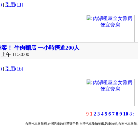
)
|
引用(11)
客！ 牛肉麵店 一小時擠進200人
上午 11:30:00
)
|
引用(16)
9
1
2
3
4
5
6
7
8
9
10
8
:
台灣汽車旅館網,台灣汽車旅館導覽手冊,台灣汽車旅館年鑑,汽車旅館,台南汽車旅館
pur, Malaysia,台灣景點介紹,北台灣景點,台灣景點排行,台灣景點地圖,歐吉尚遊台灣景點,台灣景點推薦,