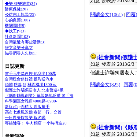
如意 發表於 2013/2/4 上
◆樂-娛樂旅遊(24)
醫療保健(20)
閱讀全文(1061)
|
回覆(
公益志工協尋(25)
心的良藥(100)
機關團體(9)
◆找工作(3)
社會新聞(103)
台灣最近有哪些活動(3)
好文音樂分享(2)
協尋網尋人失物(1)
[社會新聞]
假護
如意 發表於 2013/2/3 下
日誌更新
假護士詐騙獨居老人 北市
買千元中獎再押 他刮出100萬
台灣燈會祭好禮 摸彩送汽車
閱讀全文(825)
|
回覆(0
頭城,礁溪,到,桃園機場1300元
假護士詐騙獨居老人 北市警逮4嫌
《縣府輔導創業》單親媽地瓜攤 警「清
科學園區女雅房4000起~0980-
新版eTag面積大 舊版搶手
高市七處風景點 春節「行」交管
一日農夫採果樂 報名囉
專接陸客！ 牛肉麵店 一小時擠進20
[社會新聞]
《縣
如意 發表於 2013/2/3 下
最新評論