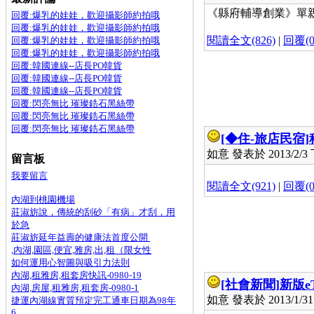
《縣府輔導創業》單親媽地
回覆:爆乳的娃娃，歡迎攝影師約拍哦
回覆:爆乳的娃娃，歡迎攝影師約拍哦
閱讀全文(826)
|
回覆(0
回覆:爆乳的娃娃，歡迎攝影師約拍哦
回覆:爆乳的娃娃，歡迎攝影師約拍哦
回覆:韓國連線--店長PO韓貨
回覆:韓國連線--店長PO韓貨
回覆:韓國連線--店長PO韓貨
回覆:閃亮無比 璀璨鋯石黑絲帶
回覆:閃亮無比 璀璨鋯石黑絲帶
回覆:閃亮無比 璀璨鋯石黑絲帶
[◆住-旅店民宿]
如意 發表於 2013/2/3 下
留言板
我要留言
閱讀全文(921)
|
回覆(0
內湖到桃園機場
莊淑旂說，傳統的刮砂「有病」才刮，用
於急
莊淑旂延年益壽的健康法首度公開
,內湖,園區,便宜,雅房,出,租（限女性
如何運用心智圖與吸引力法則
內湖,租雅房,租套房快訊-0980-19
[社會新聞]
新版e
內湖,房屋,租雅房,租套房-0980-1
如意 發表於 2013/1/31 
捷運內湖線實質預定完工通車日期為98年
6