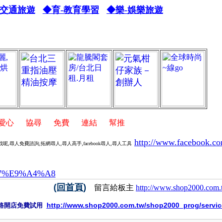
-交通旅遊
◆育-教育學習
◆樂-娛樂旅遊
心
,
協尋
,
免費
,
連結
,
幫推
http://www.facebook.co
找呢,尋
人免費諮詢,拓網尋人,尋人高手,facebook尋人,尋人工
具
B7%E9%A4%A8
(回首頁)
留言給板主
http://www.shop2000.com
http://www.shop2000.com.tw/shop2000_prog/serv
路開店免費試用