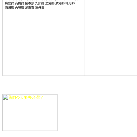
到飽,內湖美食饗宴自助式餐廳,內湖美食
枋寮鄉 高樹鄉 恆春鎮 九如鄉 里港鄉 麟洛鄉 牡丹鄉
內湖佳醫美人,內湖餐廳,內湖房屋,內
南州鄉 內埔鄉 屏東市 萬丹鄉
◆◆◆◆
◆ ◆◆◆
熱
訊,白頭髮 拔,旅展,血清馬,挖肚臍,彩
門搜尋,1. 最美臉孔女星
,2
. 正妹講師,3. 吳怡霈,4. 朱芯
女票選,肉毒桿菌,極限震撼,隕石砸車,
儀,5. 無媽鄉,6. 少女時代,7. 201314,8. 國中薇,9. 溫泉
表,噗浪卡馬救星 ,桃園機場接送服務
音樂節,10. 玻璃藝術節熱門搜尋
送,桃園機場接送 計程車,高雄桃園
免稅商店,桃園機場巴士,桃園機場客運
場免稅店,桃園機場航班查詢,台北到
旅館,桃園機場英文,高鐵到桃園機場,板
到桃園,內湖到中正機場,內湖桃園,內
要多久,如何去桃園機場,桃園機場住,桃
內湖餐廳,三軍總醫院內湖分院,內湖大潤
產科,台北市內湖區,內湖瑞光路,內湖
到桃園機場,台北車站到桃園機場,台北
場,統聯到桃園機場,內湖到桃園機場,
華,衛星,車隊,新形象,計程車,衛星,車隊,志英,衛
到桃園,內湖到中正機場,內湖桃園,內湖往機場,