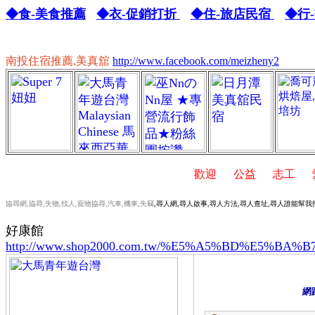
◆食-美食推薦
◆衣-促銷打折
◆住-旅店民宿
◆行
南投住宿推薦,美真舘
http://www.facebook.com/meizheny2
,
歡迎
,
公益
,
志工
,
愛
協尋網,協尋,失物,找人,寵物協尋,汽車,機車,失竊
,尋人網,尋人啟事,尋人方法,尋人查址,尋人誰能幫我
好康館
http://www.shop2000.com.tw/%E5%A5%BD%E5%BA%
網