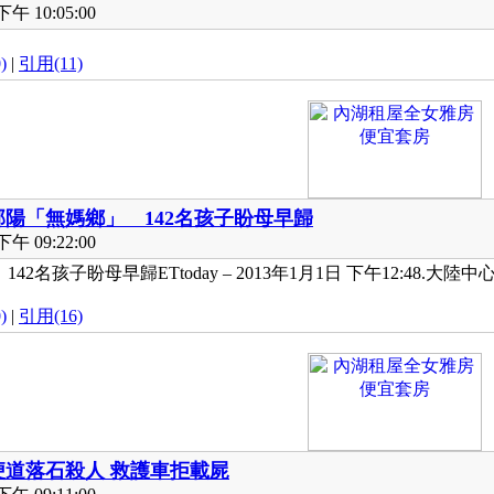
午 10:05:00
)
|
引用(11)
邵陽「無媽鄉」 142名孩子盼母早歸
午 09:22:00
2名孩子盼母早歸ETtoday – 2013年1月1日 下午12:48.大陸
)
|
引用(16)
便道落石殺人 救護車拒載屍