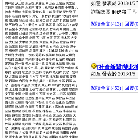
如意 發表於 2013/1/5 下
樹林區 汐止區 新店區 新莊區 泰山區 土城區 萬里區
五股區 鶯歌區 永和區 其它：桃園縣 桃園市 中壢市 八
詐騙集團 師奶殺手 
德市 大溪鎮 大園鄉 觀音鄉 龜山鄉 龍潭鄉 蘆竹鄉 平
鎮市 新屋鄉 楊梅市 其它：新竹縣 寶山鄉 北埔鄉 芎林
鄉 峨眉鄉 關西鎮 橫山鄉 湖口鄉 竹北市 竹東鎮 新豐
閱讀全文(413)
|
回覆(0
鄉 五峰鄉 其它：新竹市 東區 北區 香山區 其它：苗栗
縣 苗栗市 大湖鄉 公館鄉 後龍鎮 竹南鎮 卓蘭鎮 三義
鄉 銅鑼鄉 頭份鎮 苑裡鎮 造橋鄉 其它：台中市 北屯區
中區 東區 南屯區 北區 西屯區 南區 西區 清水區 大安
區 大肚區 大甲區 大里區 大雅區 東勢區 豐原區 和平
區 后里區 龍井區 沙鹿區 神岡區 石岡區 太平區 潭子
區 梧棲區 霧峰區 烏日區 其它：彰化縣 彰化市 北斗鎮
大城鄉 大村鄉 二水鄉 芳苑鄉 福興鄉 和美鎮 花壇鄉
竹塘鄉 鹿港鎮 埤頭鄉 埔心鄉 伸港鄉 社頭鄉 線西鄉
溪湖鎮 溪州鄉 秀水鄉 田中鎮 田尾鄉 永靖鄉 員林鎮
[社會新聞]
雙北
其它：南投縣 南投市 草屯鎮 國姓鄉 中寮鄉 竹山鎮 鹿
谷鄉 名間鄉 埔里鎮 水里鄉 信義鄉 魚池鄉 其它：雲林
如意 發表於 2013/1/5 下
縣 北港鎮 莿桐鄉 斗六市 斗南鎮 虎尾鎮 崙背鄉 麥寮
鄉 西螺鎮 台西鄉 土庫鎮 其它：嘉義市 東區 西區 其
它：嘉義縣 布袋鎮 大林鎮 東石鄉 中埔鄉 民雄鄉 朴子
閱讀全文(453)
|
回覆(0
市 水上鄉 新港鄉 太保市 義竹鄉 其它：台南市 安南區
安平區 東區 北區 南區 中西區 安定區 白河區 關廟區
歸仁區 後壁區 佳里區 將軍區 六甲區 柳營區 麻豆區
南化區 仁德區 善化區 下營區 西港區 新化區 新市區
新營區 鹽水區 永康區 玉井區 其它：高雄市 前鎮區 前
金區 旗津區 鼓山區 苓雅區 楠梓區 三民區 小港區 新
興區 鹽埕區 左營區 阿蓮區 橋頭區 旗山區 大寮區 大
社區 大樹區 鳳山區 岡山區 湖內區 茄萣區 林園區 路
竹區 美濃區 鳥松區 仁武區 燕巢區 永安區 梓官區 其
它：屏東縣 長治鄉 潮州鎮 車城鄉 東港鎮 枋寮鄉 高樹
鄉 恆春鎮 九如鄉 里港鄉 麟洛鄉 牡丹鄉 南州鄉 內埔
鄉 屏東市 萬丹鄉屏東縣 長治鄉 潮州鎮 車城鄉 東港鎮