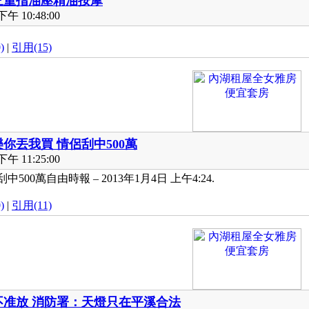
三重指油壓精油按摩
午 10:48:00
)
|
引用(15)
你丟我買 情侶刮中500萬
午 11:25:00
00萬自由時報 – 2013年1月4日 上午4:24.
)
|
引用(11)
不准放 消防署：天燈只在平溪合法