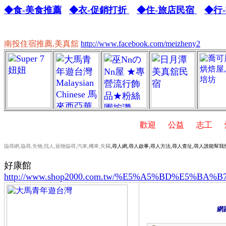
◆食-美食推薦
◆衣-促銷打折
◆住-旅店民宿
◆行
南投住宿推薦,美真舘
http://www.facebook.com/meizheny2
,
歡迎
,
公益
,
志工
,
愛
協尋網,協尋,失物,找人,寵物協尋,汽車,機車,失竊
,尋人網,尋人啟事,尋人方法,尋人查址,尋人誰能幫我
好康館
http://www.shop2000.com.tw/%E5%A5%BD%E5%BA%
網