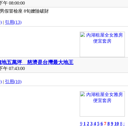
午 08:00:00
型男假冒檢座 8旬嬤險破財
)
|
引用(13)
擁地五萬坪 慈濟是台灣最大地王
午 07:43:00
)
|
引用(10)
9
1
2
3
4
5
6
7
8
9
10
8
: