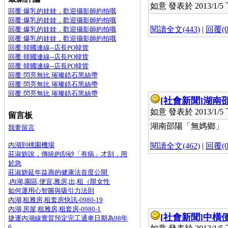
如意 發表於 2013/1/5 下
回覆:爆乳的娃娃，歡迎攝影師約拍哦
回覆:爆乳的娃娃，歡迎攝影師約拍哦
閱讀全文(443)
|
回覆(0
回覆:爆乳的娃娃，歡迎攝影師約拍哦
回覆:爆乳的娃娃，歡迎攝影師約拍哦
回覆:韓國連線--店長PO韓貨
回覆:韓國連線--店長PO韓貨
回覆:韓國連線--店長PO韓貨
回覆:閃亮無比 璀璨鋯石黑絲帶
回覆:閃亮無比 璀璨鋯石黑絲帶
回覆:閃亮無比 璀璨鋯石黑絲帶
[社會新聞]
湖南
如意 發表於 2013/1/5 下
留言板
湖南邵陽「無媽鄉」 14
我要留言
內湖到桃園機場
閱讀全文(462)
|
回覆(0
莊淑旂說，傳統的刮砂「有病」才刮，用
於急
莊淑旂延年益壽的健康法首度公開
,內湖,園區,便宜,雅房,出,租（限女性
如何運用心智圖與吸引力法則
內湖,租雅房,租套房快訊-0980-19
內湖,房屋,租雅房,租套房-0980-1
[社會新聞]
中橫
捷運內湖線實質預定完工通車日期為98年
6