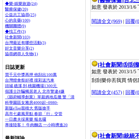
[醫療保健]
台北
◆樂-娛樂旅遊(24)
如意 發表於 2013/1/6 下
醫療保健(20)
公益志工協尋(25)
心的良藥(100)
閱讀全文(969)
|
回覆(0
機關團體(9)
◆找工作(3)
社會新聞(103)
台灣最近有哪些活動(3)
好文音樂分享(2)
協尋網尋人失物(1)
[社會新聞]
刮刮樂
日誌更新
如意 發表於 2013/1/5 下
買千元中獎再押 他刮出100萬
刮刮樂你丟我買 情侶刮中5
台灣燈會祭好禮 摸彩送汽車
頭城,礁溪,到,桃園機場1300元
假護士詐騙獨居老人 北市警逮4嫌
閱讀全文(457)
|
回覆(0
《縣府輔導創業》單親媽地瓜攤 警「清
科學園區女雅房4000起~0980-
新版eTag面積大 舊版搶手
高市七處風景點 春節「行」交管
一日農夫採果樂 報名囉
專接陸客！ 牛肉麵店 一小時擠進20
[社會新聞]
統統
最新評論