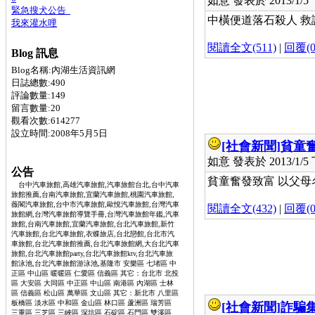
如意 發表於 2013/1/5 下
緊急搜犬公告
中橫便道落石殺人 救護
我來灌水哩
閱讀全文(511)
|
回覆(0
Blog 訊息
Blog名稱:內湖生活資訊網
日誌總數:490
評論數量:149
留言數量:20
觀看次數:614277
設立時間:2008年5月5日
[社會新聞]
貧童
如意 發表於 2013/1/5 下
公告
貧童奮發致富 以父母名行
台中汽車旅館,高雄汽車旅館,汽車旅館台北,台中汽車
旅館推薦,台南汽車旅館,宜蘭汽車旅館,桃園汽車旅館,
薇閣汽車旅館,台中市汽車旅館,歐悅汽車旅館,台灣汽車
閱讀全文(432)
|
回覆(0
旅館網,台灣汽車旅館導覽手冊,台灣汽車旅館年鑑,汽車
旅館,台南汽車旅館,宜蘭汽車旅館,台北汽車旅館,新竹
汽車旅館,台北汽車旅館,衣蝶旅店,台北戀館,台北市汽
車旅館,台北汽車旅館推薦,台北汽車旅館網,大台北汽車
旅館,台北汽車旅館party,台北汽車旅館ktv,台北汽車旅
館泳池,台北汽車旅館游泳池,基隆市 安樂區 七堵區 中
正區 中山區 暖暖區 仁愛區 信義區 其它：台北市 北投
區 大安區 大同區 中正區 中山區 南港區 內湖區 士林
區 信義區 松山區 萬華區 文山區 其它：新北市 八里區
板橋區 淡水區 中和區 金山區 林口區 蘆洲區 瑞芳區
[社會新聞]
詐騙集
三重區 三芝區 三峽區 深坑區 石碇區 石門區 雙溪區