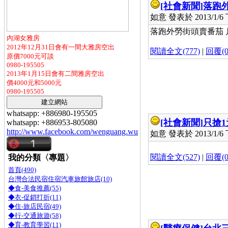
[社會新聞]
落跑外
如意 發表於 2013/1/6 下
落跑外勞街頭賣番茄 月營
內湖女雅房
2012年12月31日會有一間大雅房空出
閱讀全文(777)
|
回覆(0
原價7000元可談
0980-195505
2013年1月15日會有二間雅房空出
價4000元和5000元
0980-195505
whatsapp: +886980-195505
[社會新聞]
只搶
whatsapp: +886953-805080
http://www.facebook.com/wenguang.wu
如意 發表於 2013/1/6 下
閱讀全文(527)
|
回覆(0
我的分類〈專題〉
首頁(490)
台灣合法民宿住宿汽車旅館旅店(10)
◆食-美食推薦(55)
◆衣-促銷打折(11)
◆住-旅店民宿(49)
◆行-交通旅遊(58)
◆育-教育學習(11)