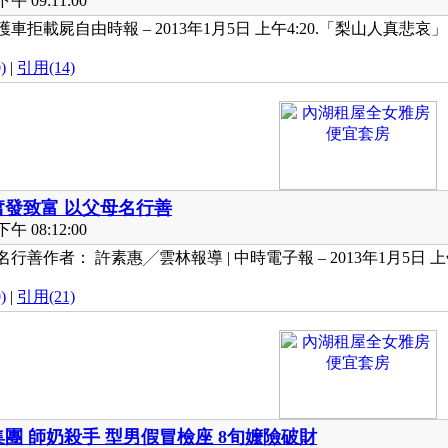
午 09:11:00
車拒載屍自由時報 – 2013年1月5日 上午4:20.「梨山人真悲哀」
)
|
引用(14)
奮發致富 以父母名行善
午 08:12:00
善作者： 許素惠╱雲林報導 | 中時電子報 – 2013年1月5日 上午5
)
|
引用(21)
團 師奶殺手 型男假冒檢座 8旬嬤險破財