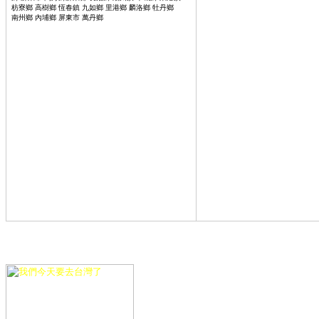
枋寮鄉 高樹鄉 恆春鎮 九如鄉 里港鄉 麟洛鄉 牡丹鄉
南州鄉 內埔鄉 屏東市 萬丹鄉
◆◆◆◆
◆ ◆◆◆
熱
門搜尋,1. 最美臉孔女星
,2
. 正妹講師,3. 吳怡霈,4. 朱芯
公告
儀,5. 無媽鄉,6. 少女時代,7. 201314,8. 國中薇,9. 溫泉
Kepong
, Kuala Lum
音樂節,10. 玻璃藝術節熱門搜尋
到飽,內湖美食饗宴自助式餐廳,內湖美食
內湖佳醫美人,內湖餐廳,內湖房屋,內
訊,白頭髮 拔,旅展,血清馬,挖肚臍,彩
女票選,肉毒桿菌,極限震撼,隕石砸車,
表,噗浪卡馬救星 ,桃園機場接送服務
送,桃園機場接送 計程車,高雄桃園
免稅商店,桃園機場巴士,桃園機場客運
場免稅店,桃園機場航班查詢,台北到
旅館,桃園機場英文,高鐵到桃園機場,板
到桃園,內湖到中正機場,內湖桃園,內
要多久,如何去桃園機場,桃園機場住,桃
內湖餐廳,三軍總醫院內湖分院,內湖大潤
產科,台北市內湖區,內湖瑞光路,內湖
到桃園機場,台北車站到桃園機場,台北
場,統聯到桃園機場,內湖到桃園機場,
華,衛星,車隊,新形象,計程車,衛星,車隊,志英,衛
到桃園,內湖到中正機場,內湖桃園,內湖往機場,