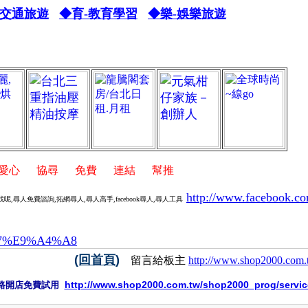
-交通旅遊
◆育-教育學習
◆樂-娛樂旅遊
心
,
協尋
,
免費
,
連結
,
幫推
http://www.facebook.co
找呢,尋
人免費諮詢,拓網尋人,尋人高手,facebook尋人,尋人工
具
B7%E9%A4%A8
(回首頁)
留言給板主
http://www.shop2000.com
http://www.shop2000.com.tw/shop2000_prog/serv
路開店免費試用