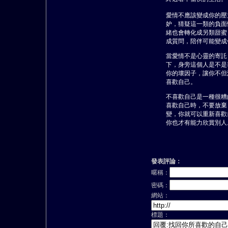
愛情不應該變成你的壓
妒，猜疑這一類的負面
緒也會轉化成另類甜蜜
成質問，陪伴可能變成
當愛情不是心靈的寄託
下，身旁這個人是不是
你的壞因子，讓你不但
喜歡自己。
不喜歡自己是一種很糟
喜歡自己時，不要放棄
變，你就可以重新喜歡
你也才有能力欣賞別人
發表評論：
暱稱：
密碼：
網站：
標題：