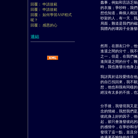
蠢事，例如和言語乏味
回覆： 申請規範
的衣服；爭吵時，我們
回覆： 申請規範
想也知道，兩個人都說
回覆： 如何學習ASP程式
吵架的人，有一天，我
呢？
局面，難道是我們的磁
回覆： 感恩的心
我體內的壞因子全激發
連結
然而，在朋友口中，他
進退之間的分寸，我不
之一，但是，在我們倆
進與退之間的分寸，難
時，我也激發出他身上
我訝異於這段愛情在他
的自己找回來，我不願
想，他也和我有同樣的
經沒有太多的不捨，也
分手後，我發現我又是
念的情緒，我想我們是
彼此身上好的因子，他
起，卻只會激發彼此的
的感情中，在爭吵和冷
發現了這一點，並且分
終過著不愉快的生活。