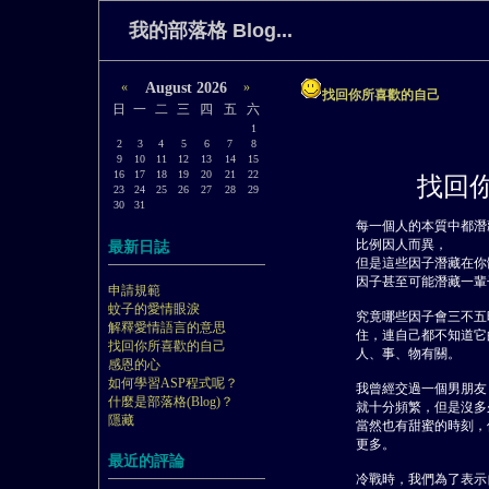
我的部落格 Blog...
«
August 2026
»
找回你所喜歡的自己
日
一
二
三
四
五
六
1
2
3
4
5
6
7
8
9
10
11
12
13
14
15
16
17
18
19
20
21
22
找回
23
24
25
26
27
28
29
30
31
每一個人的本質中都潛
比例因人而異，
最新日誌
但是這些因子潛藏在你
因子甚至可能潛藏一輩
申請規範
蚊子的愛情眼淚
究竟哪些因子會三不五
解釋愛情語言的意思
住，連自己都不知道它
找回你所喜歡的自己
人、事、物有關。
感恩的心
如何學習ASP程式呢？
我曾經交過一個男朋友
什麼是部落格(Blog)？
就十分頻繁，但是沒多
隱藏
當然也有甜蜜的時刻，
更多。
最近的評論
冷戰時，我們為了表示