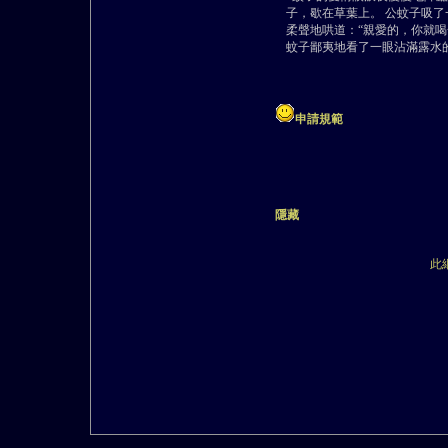
子，歇在草葉上。 公蚊子吸
柔聲地哄道：“親愛的，你就喝
蚊子鄙夷地看了一眼沾滿露水
申請規範
隱藏
此