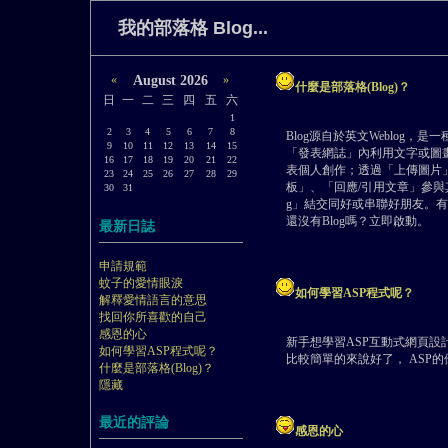
我的部落格 Blog...
«
August 2026
»
什麼是部落格(Blog)？
日
一
二
三
四
五
六
1
2
3
4
5
6
7
8
Blog源自於英文Weblog，
9
10
11
12
13
14
15
「發表網誌」內利用文字或圖
16
17
18
19
20
21
22
表個人創作；透過「上傳圖片
23
24
25
26
27
28
29
板」、「回應/引用文章」參與其
30
31
g」結交同好或串聯好朋友。有
還沒有Blog嗎？立即啟動。
最新日誌
申請規範
蚊子的愛情眼淚
如何學習ASP程式呢？
解釋愛情語言的意思
找回你所喜歡的自己
感恩的心
新手想學習ASP互動式網頁設
如何學習ASP程式呢？
比較簡單的來說好了， ASP
什麼是部落格(Blog)？
隱藏
最近的評論
感恩的心