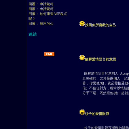
回覆： 申請規範
回覆： 申請規範
回覆： 如何學習ASP程式
呢？
回覆： 感恩的心
找回你所喜歡的自己
連結
解釋愛情語言的意思
解釋愛情語言的意思A - Ac
真萬確的，尤其是兩個人一起
著，你愛他/她，就必需接受他/她的
信）不信任對方，經常以懷疑
分手下場，既然跟他/她一起
蚊子的愛情眼淚
蚊子的愛情眼淚夜慢慢地降臨