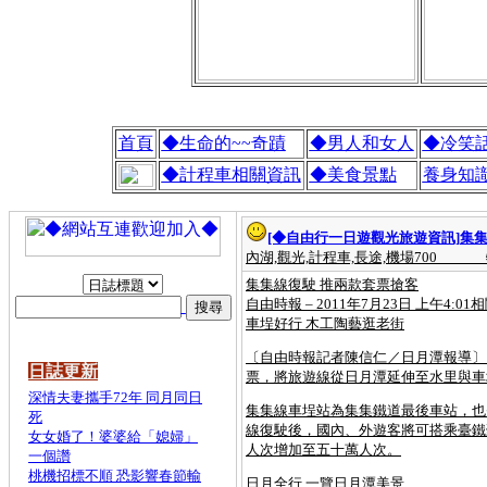
首頁
◆生命的~~奇蹟
◆男人和女人
◆冷笑
◆計程車相關資訊
◆美食景點
養身知
[◆自由行一日遊觀光旅遊資訊]
集集
內湖,觀光,計程車,長途,機場700
集集線復駛 推兩款套票搶客
自由時報 – 2011年7月23日 上午4
車埕好行 木工陶藝逛老街
〔自由時報記者陳信仁／日月潭報導〕
日誌更新
票，將旅遊線從日月潭延伸至水里與車
深情夫妻攜手72年 同月同日
集集線車埕站為集集鐵道最後車站，也
死
線復駛後，國內、外遊客將可搭乘臺鐵
女女婚了！婆婆給「媳婦」
人次增加至五十萬人次。
一個讚
桃機招標不順 恐影響春節輸
日月全行 一覽日月潭美景