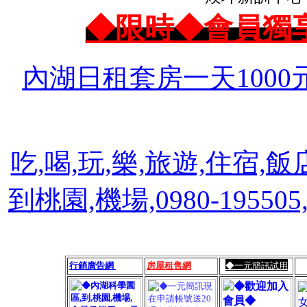
◆限時◆會員獨
內湖日租套房一天1000
吃,喝,玩,樂,旅遊,住宿,飯
到桃園,機場,0980-1955
行銷廣告網
房屋租售網
◆一元簡訊試用