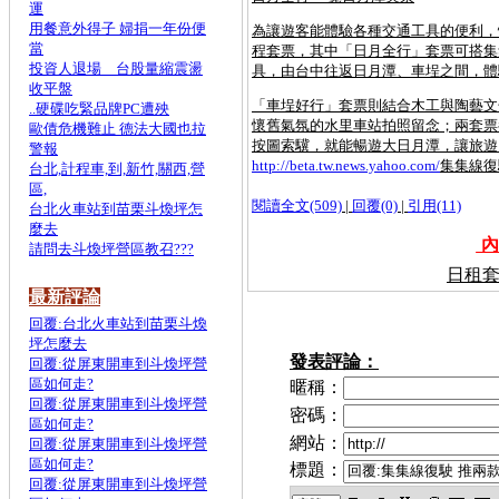
運
用餐意外得子 婦捐一年份便
為讓遊客能體驗各種交通工具的便利，
當
程套票，其中「日月全行」套票可搭集
投資人退場 台股量縮震盪
具，由台中往返日月潭、車埕之間，體
收平盤
「車埕好行」套票則結合木工與陶藝文
..硬碟吃緊品牌PC遭殃
懷舊氣氛的水里車站拍照留念；兩套票
歐債危機難止 德法大國也拉
按圖索驥，就能暢遊大日月潭，讓旅遊
警報
http://beta.tw.news.yahoo.com/
集集線復駛
台北,計程車,到,新竹,關西,營
區,
閱讀全文(509)
|
回覆(0)
|
引用(11)
台北火車站到苗栗斗煥坪怎
麼去
內
請問去斗煥坪營區教召???
日租套
最新評論
回覆:台北火車站到苗栗斗煥
坪怎麼去
發表評論：
回覆:從屏東開車到斗煥坪營
區如何走?
暱稱：
回覆:從屏東開車到斗煥坪營
密碼：
區如何走?
網站：
回覆:從屏東開車到斗煥坪營
區如何走?
標題：
回覆:從屏東開車到斗煥坪營