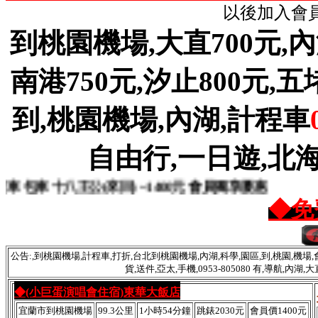
以後加入會員
到桃園機場,大直700元,內湖
南港750元,汐止800元,五堵8
到,桃園機場,內湖,計程車
自由行,一日遊,北海
 十八王公(來回) ~1400元 會員獨享優惠
◆免
公告:,到桃園機場,計程車,打折,台北到桃園機場,內湖,科學,園區,到,桃園,機場,會
貨,送件,亞太,手機,0953-805080 有,導航,內
◆(小巨蛋演唱會住宿)東華大飯店
宜蘭市到桃園機場
99.3公里
1小時54分鐘
跳錶2030元
會員價1400元