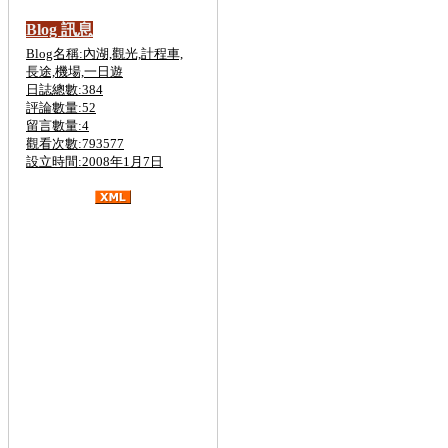
Blog 訊息
Blog名稱:內湖,觀光,計程車,
長途,機場,一日遊
日誌總數:384
評論數量:52
留言數量:4
觀看次數:793577
設立時間:2008年1月7日
金六結計程車,斗煥坪計程車,
關西,營
區
計程車,斗煥坪,計程車,
台北計程車叫車
服務,台北計程車車資計算,台北計程車打
折,台北計程車費率,台北計程車電話,台北
計程車計費,台北計程車車號,台北計程車
叫車服務8折,台北計程車收費,台北計程
車工會,計程車叫車服務,計程車車資計算,
大都會計程車,大愛計程車,計程車費率,計
程車車號,泛亞計程車,台中計程車,計程車
打折,計程車工會,計程車叫車服務,計程車
租賃,二手計程車,買賣,無線電計程車,計
程車行,計程車車資計算,計程車合作社,泛
亞計程車,黃金計程車,大都會計程車,台中
計程車,大愛計程車,高雄計程車,台南計程
車,優良計程車,婦協計程車,無線電計程
車,優良計程車,悠遊卡,叫車超值7折,叫車