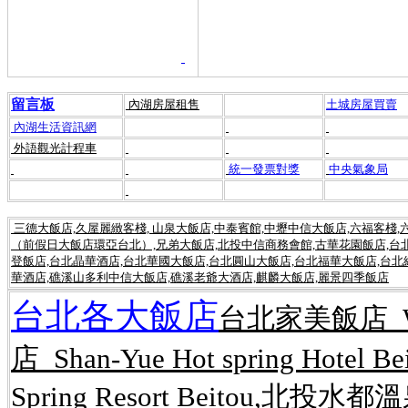
留言板
內湖房屋租售
土城房屋買賣
內湖生活資訊網
外語觀光計程車
統一發票對獎
中央氣象局
三德大飯店,久屋麗緻客棧, 山泉大飯店,中泰賓館,中壢中信大飯店,六福客棧
（前假日大飯店環亞台北）,兄弟大飯店,北投中信商務會館,古華花園飯店,台北
登飯店,台北晶華酒店,台北華國大飯店,台北圓山大飯店,台北福華大飯店,台北
華酒店,礁溪山多利中信大飯店,礁溪老爺大酒店,麒麟大飯店,麗景四季飯店
台北各大飯店
台北家美飯店 Wel
店 Shan-Yue Hot spring Hot
Spring Resort Beitou,北投水都溫