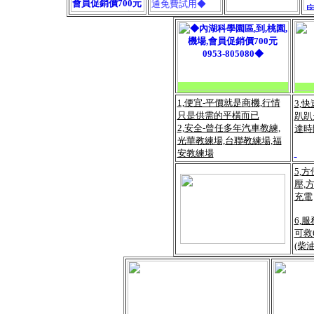
1,便宜-平價就是商機,行情
3,
只是供需的平橫而已
趴趴
2,安全-曾任多年汽車教練,
達時
光華教練場,台聯教練場,福
安教練場
5,
壓,
充電
6,
可救
(柴