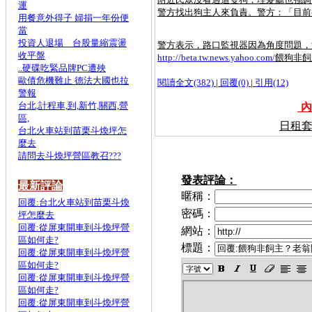
運
警方找出狗主人來負責。警方：「目前
用餐意外得子 婦捐一年份便
當
投資人退場 台股量縮震盪
警方表示，路口監視器因為角度問題，
收平盤
http://beta.tw.news.yahoo.com/
餵狗非飼主
..硬碟吃緊品牌PC遭殃
歐債危機難止 德法大國也拉
閱讀全文(382)
|
回覆(0)
|
引用(12)
警報
台北,計程車,到,新竹,關西,營
內
區,
日租套
台北火車站到苗栗斗煥坪怎
麼去
請問去斗煥坪營區教召???
發表評論：
最新評論
暱稱：
回覆:台北火車站到苗栗斗煥
密碼：
坪怎麼去
回覆:從屏東開車到斗煥坪營
網站：
區如何走?
標題：
回覆:從屏東開車到斗煥坪營
區如何走?
回覆:從屏東開車到斗煥坪營
區如何走?
回覆:從屏東開車到斗煥坪營