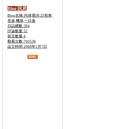
Blog 訊息
Blog名稱:內湖,觀光,計程車,
長途,機場,一日遊
日誌總數:384
評論數量:52
留言數量:4
觀看次數:793539
設立時間:2008年1月7日
金六結計程車,斗煥坪計程車,
關西,營
區
計程車,斗煥坪,計程車,
台北計程車叫車
服務,台北計程車車資計算,台北計程車打
折,台北計程車費率,台北計程車電話,台北
計程車計費,台北計程車車號,台北計程車
叫車服務8折,台北計程車收費,台北計程
車工會,計程車叫車服務,計程車車資計算,
大都會計程車,大愛計程車,計程車費率,計
程車車號,泛亞計程車,台中計程車,計程車
打折,計程車工會,計程車叫車服務,計程車
租賃,二手計程車,買賣,無線電計程車,計
程車行,計程車車資計算,計程車合作社,泛
亞計程車,黃金計程車,大都會計程車,台中
計程車,大愛計程車,高雄計程車,台南計程
車,優良計程車,婦協計程車,無線電計程
車,優良計程車,悠遊卡,叫車超值7折,叫車