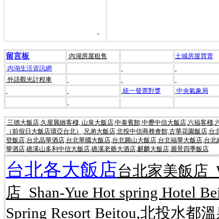
留言板
內湖房屋租售
土城房屋買賣
內湖生活資訊網
外語觀光計程車
統一發票對獎
中央氣象局
三德大飯店,久屋麗緻客棧, 山泉大飯店,中泰賓館,中壢中信大飯店,六福客棧
（前假日大飯店環亞台北）,兄弟大飯店,北投中信商務會館,古華花園飯店,台北
登飯店,台北晶華酒店,台北華國大飯店,台北圓山大飯店,台北福華大飯店,台北
華酒店,礁溪山多利中信大飯店,礁溪老爺大酒店,麒麟大飯店,麗景四季飯店
台北各大飯店
台北家美飯店 Wel
店 Shan-Yue Hot spring Hot
Spring Resort Beitou,北投水都溫