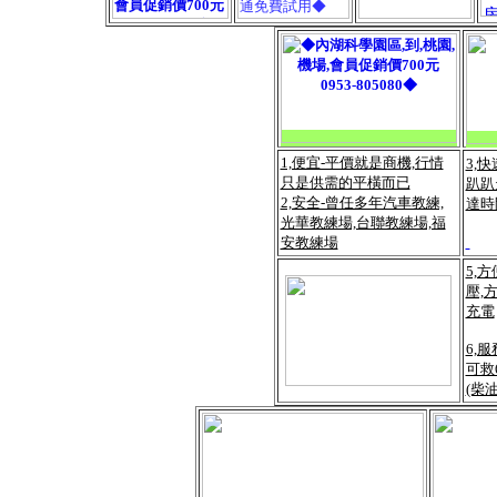
1,便宜-平價就是商機,行情
3,
只是供需的平橫而已
趴趴
2,安全-曾任多年汽車教練,
達時
光華教練場,台聯教練場,福
安教練場
5,
壓,
充電
6,
可救
(柴