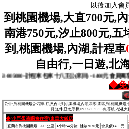
以後加入會員
到桃園機場,大直700元,內湖
南港750元,汐止800元,五堵8
到,桃園機場,內湖,計程車
自由行,一日遊,北海
80~計程車 包車 十八王公(來回) ~1400元 會員獨享優惠
◆免
公告:,到桃園機場,計程車,打折,台北到桃園機場,內湖,科學,園區,到,桃園,機場,會
貨,送件,亞太,手機,0953-805080 有,導航,內
◆(小巨蛋演唱會住宿)東華大飯店
宜蘭市到桃園機場
99.3公里
1小時54分鐘
跳錶2030元
會員價1400元