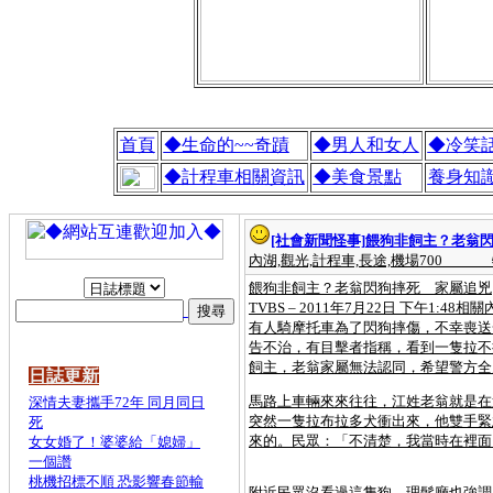
首頁
◆生命的~~奇蹟
◆男人和女人
◆冷笑
◆計程車相關資訊
◆美食景點
養身知
[社會新聞怪事]
餵狗非飼主？老翁
內湖,觀光,計程車,長途,機場700
餵狗非飼主？老翁閃狗摔死 家屬追兇
TVBS – 2011年7月22日 下午1
有人騎摩托車為了閃狗摔傷，不幸喪送
告不治，有目擊者指稱，看到一隻拉不
飼主，老翁家屬無法認同，希望警方全
日誌更新
馬路上車輛來來往往，江姓老翁就是在
深情夫妻攜手72年 同月同日
突然一隻拉布拉多犬衝出來，他雙手緊
死
來的。民眾：「不清楚，我當時在裡面
女女婚了！婆婆給「媳婦」
一個讚
桃機招標不順 恐影響春節輸
附近民眾沒看過這隻狗，理髮廳也強調