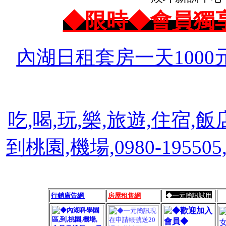
◆限時◆會員獨
內湖日租套房一天1000
吃,喝,玩,樂,旅遊,住宿,飯
到桃園,機場,0980-1955
行銷廣告網
房屋租售網
◆一元簡訊試用