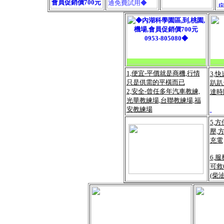
1,便宜-平價就是商機,行情
3,
只是供需的平橫而已
趴趴
2,安全-曾任多年汽車教練,
達時
光華教練場,台聯教練場,福
安教練場
5,
壓,
充電
6,
可救
(柴