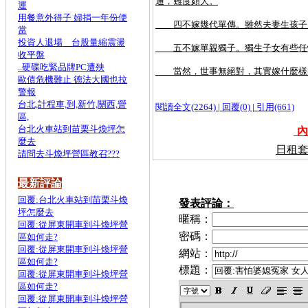
通，難度頗大。
運
用餐意外得子 婦捐一年份便
四不嫁幾代單傳。雖然夫妻生孩子天
當
投資人退場 台股量縮震盪
五不嫁單親獨子。獨生子女有些任性
收平盤
..硬碟吃緊品牌PC遭殃
當然，世事無絕對，其實嫁什麼樣的
歐債危機難止 德法大國也拉
警報
台北,計程車,到,新竹,關西,營
閱讀全文(2264)
|
回覆(0)
|
引用(661)
區,
台北火車站到苗栗斗煥坪怎
內
麼去
日租套
請問去斗煥坪營區教召???
最新評論
回覆:台北火車站到苗栗斗煥
發表評論：
坪怎麼去
暱稱：
回覆:從屏東開車到斗煥坪營
密碼：
區如何走?
回覆:從屏東開車到斗煥坪營
網站：
區如何走?
標題：
回覆:從屏東開車到斗煥坪營
區如何走?
回覆:從屏東開車到斗煥坪營