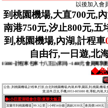
以後加入會員
到桃園機場,大直700元,內湖
南港750元,汐止800元,五堵8
到,桃園機場,內湖,計程車
自由行,一日遊,北海
~計程車 包車 十八王公(來回) ~1400元 會員獨享優惠
◆免
公告:,到桃園機場,計程車,打折,台北到桃園機場,內湖,科學,園區,到,桃園,機場,會
貨,送件,亞太,手機,0953-805080 有,導航,內
◆(小巨蛋演唱會住宿)東華大飯店
宜蘭市到桃園機場
99.3公里
1小時54分鐘
跳錶2030元
會員價1400元