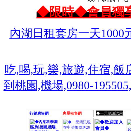
◆限時◆會員獨
內湖日租套房一天1000
吃,喝,玩,樂,旅遊,住宿,飯
到桃園,機場,0980-1955
行銷廣告網
房屋租售網
◆一元簡訊試用