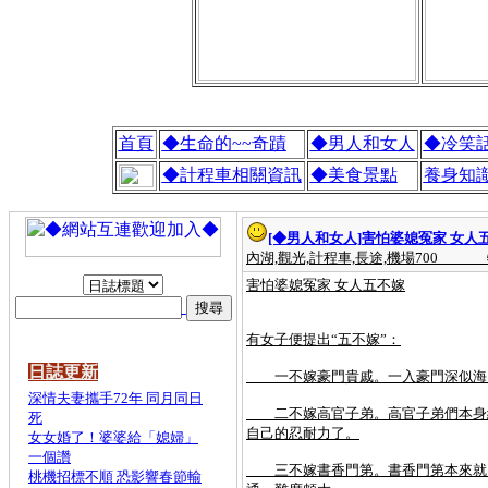
首頁
◆生命的~~奇蹟
◆男人和女人
◆冷笑
◆計程車相關資訊
◆美食景點
養身知
[◆男人和女人]
害怕婆媳冤家 女人
內湖,觀光,計程車,長途,機場700
害怕婆媳冤家 女人五不嫁
有女子便提出“五不嫁”：
日誌更新
一不嫁豪門貴戚。一入豪門深似海，
深情夫妻攜手72年 同月同日
二不嫁高官子弟。高官子弟們本身紈
死
自己的忍耐力了。
女女婚了！婆婆給「媳婦」
一個讚
三不嫁書香門第。書香門第本來就自
桃機招標不順 恐影響春節輸