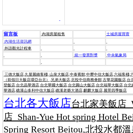
留言板
內湖房屋租售
土城房屋買賣
內湖生活資訊網
外語觀光計程車
統一發票對獎
中央氣象局
三德大飯店,久屋麗緻客棧, 山泉大飯店,中泰賓館,中壢中信大飯店,六福客棧
（前假日大飯店環亞台北）,兄弟大飯店,北投中信商務會館,古華花園飯店,台北
登飯店,台北晶華酒店,台北華國大飯店,台北圓山大飯店,台北福華大飯店,台北
華酒店,礁溪山多利中信大飯店,礁溪老爺大酒店,麒麟大飯店,麗景四季飯店
台北各大飯店
台北家美飯店 Wel
店 Shan-Yue Hot spring Hot
Spring Resort Beitou,北投水都溫