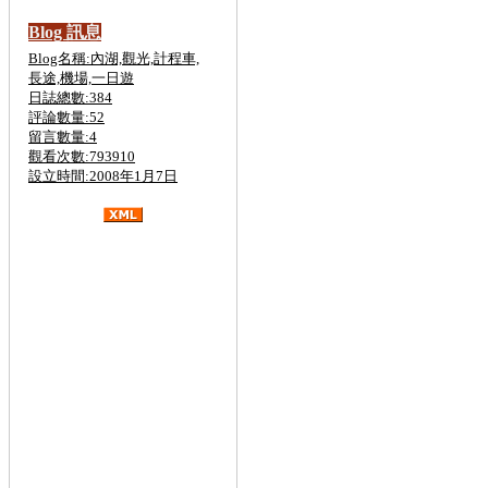
Blog 訊息
Blog名稱:內湖,觀光,計程車,
長途,機場,一日遊
日誌總數:384
評論數量:52
留言數量:4
觀看次數:793910
設立時間:2008年1月7日
金六結計程車,斗煥坪計程車,
關西,營
區
計程車,斗煥坪,計程車,
台北計程車叫車
服務,台北計程車車資計算,台北計程車打
折,台北計程車費率,台北計程車電話,台北
計程車計費,台北計程車車號,台北計程車
叫車服務8折,台北計程車收費,台北計程
車工會,計程車叫車服務,計程車車資計算,
大都會計程車,大愛計程車,計程車費率,計
程車車號,泛亞計程車,台中計程車,計程車
打折,計程車工會,計程車叫車服務,計程車
租賃,二手計程車,買賣,無線電計程車,計
程車行,計程車車資計算,計程車合作社,泛
亞計程車,黃金計程車,大都會計程車,台中
計程車,大愛計程車,高雄計程車,台南計程
車,優良計程車,婦協計程車,無線電計程
車,優良計程車,悠遊卡,叫車超值7折,叫車