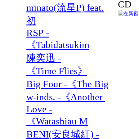
CD
minato(流星P) feat.
初
RSP -
《Tabidatsukim
陳奕迅 -
《Time Flies》
Big Four -《The Big
w-inds. -《Another
Love -
《Watashiau M
BENI(安良城紅) -