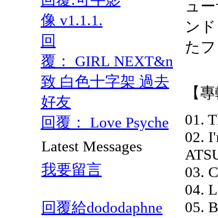
ュー
像 v1.1.1.
ンド
回
たフ
覆： GIRL NEXT&n
致 白色十字架 過去
【專
好友
01. 
回覆： Love Psyche
02. 
Latest Messages
ATSU
我要留言
03. 
04. 
05. 
回覆給dododaphne