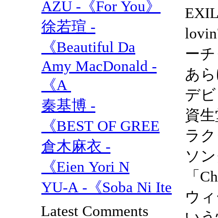
AZU -《For You》
EXI
徐若瑄 -
lo
《Beautiful Da
ーチ
Amy MacDonald -
あら
《A
デビ
秦基博 -
資生
《BEST OF GREE
ラク
倉木麻衣 -
ソン
《Eien Yori N
「Ch
YU-A -《Soba Ni Ite
ウィ
Latest Comments
いう