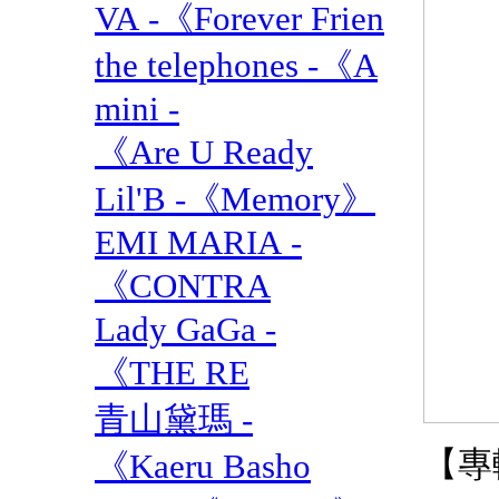
VA -《Forever Frien
the telephones -《A
mini -
《Are U Ready
Lil'B -《Memory》
EMI MARIA -
《CONTRA
Lady GaGa -
《THE RE
青山黛瑪 -
【專
《Kaeru Basho