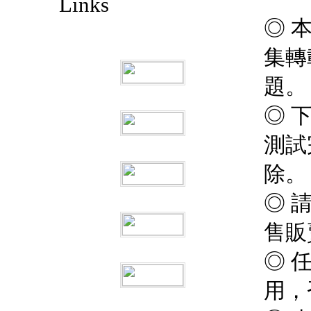
Links
◎ 
集轉
題。
◎ 
測試
除。
◎ 
售販
◎ 
用，