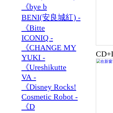
《bye b
BENI(安良城紅) -
《Bitte
ICONIQ -
《CHANGE MY
CD+
YUKI -
《Ureshikutte
VA -
《Disney Rocks!
Cosmetic Robot -
《D