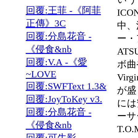
回覆:王菲 -《阿菲
IC
正傳》3C
中、
回覆:分島花音 -
ー・
《侵食&nb
ATS
回覆:V.A -《愛
ボ曲
~LOVE
Vi
回覆:SWFText 1.3&
が盛
回覆:JoyToKey v3.
には
回覆:分島花音 -
ーサー
《侵食&nb
T.
回覆:可牛影