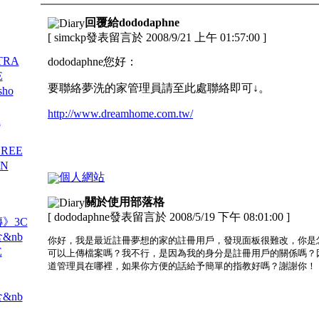
回覆給dododaphne
[ simckp發表留言於 2008/9/21 上午 01:57:00 ]
TRA
dododaphne您好：
E
要聯絡夢洗的家管理員請至此處聯絡即可↓。
ho
http://www.dreamhome.com.tw/
a
GREE
 N
個人網站
關於使用部落格
[ dododaphne發表留言於 2008/5/19 下午 08:01:00 ]
傳》3C
&nb
你好，我是最近註冊夢想的家的註冊用戶，發現面板很難改，你是
E
可以上傳檔案嗎？我不行，是因為我的身分是註冊用戶的關係嗎？
道管理員在哪裡，如果你方便的話給予簡單的指教好嗎？謝謝你！
&nb