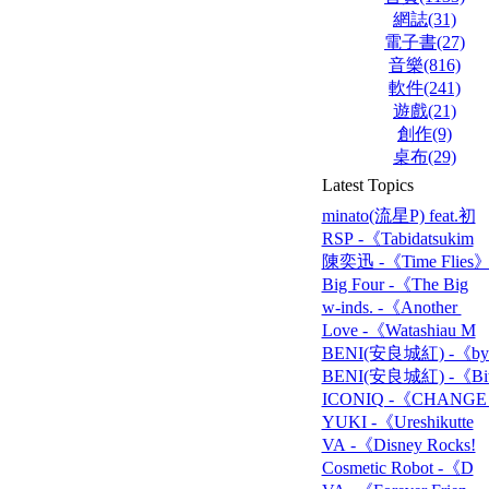
網誌(31)
電子書(27)
音樂(816)
軟件(241)
遊戲(21)
創作(9)
桌布(29)
Latest Topics
minato(流星P) feat.初
RSP -《Tabidatsukim
陳奕迅 -《Time Flies
Big Four -《The Big
w-inds. -《Another
Love -《Watashiau M
BENI(安良城紅) -《bye
BENI(安良城紅) -《Bit
ICONIQ -《CHANGE
YUKI -《Ureshikutte
VA -《Disney Rocks!
Cosmetic Robot -《D