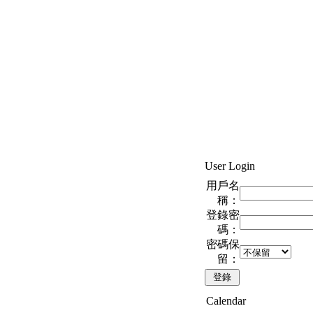
User Login
用戶名
稱：
登錄密
碼：
密碼保
留：
Calendar