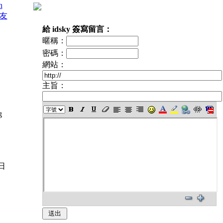
n
好友
給 idsky 簽寫留言：
暱稱：
密碼：
網站：
主旨：
g
日