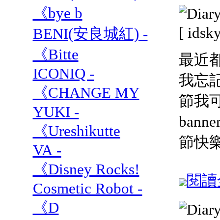
《bye b
[ ids
BENI(安良城紅) -
《Bitte
最近
ICONIQ -
我忘記
《CHANGE MY
節我
YUKI -
ban
《Ureshikutte
節快樂 
VA -
《Disney Rocks!
閱讀全
Cosmetic Robot -
《D