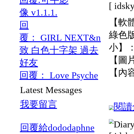
[ ids
像 v1.1.1.
【軟體名
回
綠色
覆： GIRL NEXT&n
小】：
致 白色十字架 過去
【圖
好友
【內
回覆： Love Psyche
Latest Messages
我要留言
閱讀全
回覆給dododaphne