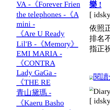
VA -《Forever Frien
樂 !
the telephones -《A
[ ids
mini -
依照正
《Are U Ready
排名
Lil'B -《Memory》
指正祝
EMI MARIA -
《CONTRA
Lady GaGa -
閱讀全
《THE RE
青山黛瑪 -
[ ids
《Kaeru Basho