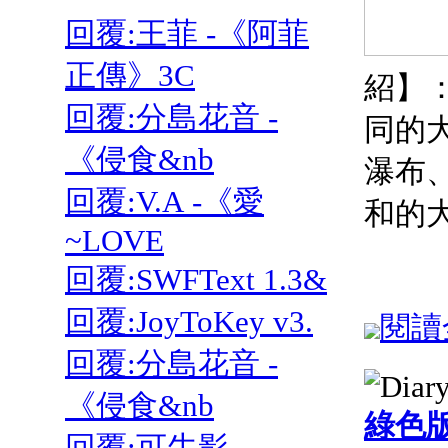
回覆:王菲 -《阿菲
正傳》3C
紹】
回覆:分島花音 -
同的
《侵食&nb
瀑布
回覆:V.A -《愛
和的
~LOVE
回覆:SWFText 1.3&
回覆:JoyToKey v3.
閱讀全
回覆:分島花音 -
《侵食&nb
綠色
回覆:可牛影