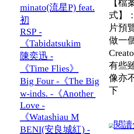
【檔
minato(流星P) feat.
式】：
初
片預
RSP -
做一個 
《Tabidatsukim
Cre
陳奕迅 -
有些
《Time Flies》
像亦
Big Four -《The Big
下
w-inds. -《Another
Love -
《Watashiau M
閱讀全
BENI(安良城紅) -