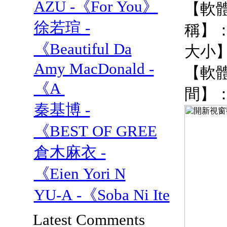
AZU -《For You》
【軟體名
徐若瑄 -
稱】：
《Beautiful Da
大小】
Amy MacDonald -
【軟
《A
間】
秦基博 -
《BEST OF GREE
倉木麻衣 -
《Eien Yori N
YU-A -《Soba Ni Ite
Latest Comments