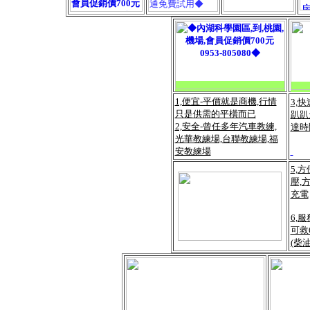
1,便宜-平價就是商機,行情
3,
只是供需的平橫而已
趴趴
2,安全-曾任多年汽車教練,
達時
光華教練場,台聯教練場,福
安教練場
5,
壓,
充電
6,
可救
(柴