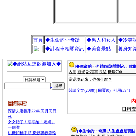
首頁
◆生命的~~奇蹟
◆男人和女人
◆冷笑
◆計程車相關資訊
◆美食景點
養身知
[◆生命的~~奇蹟]
當逆境到來，你
內湖,觀光,計程車,長途,機場700
當逆境到來，你像什麼？
閱讀全文(2088)
|
回覆(0)
|
引用(594)
內
日誌更新
日租套
深情夫妻攜手72年 同月同日
死
女女婚了！婆婆給「媳婦」
一個讚
[◆生命的~~奇蹟]
人生處處是賣點
桃機招標不順 恐影響春節輸