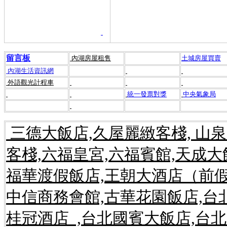
留言板
內湖房屋租售
土城房屋買賣
內湖生活資訊網
外語觀光計程車
統一發票對獎
中央氣象局
三德大飯店,久屋麗緻客棧, 山
客棧,六福皇宮,六福賓館,天成
福華渡假飯店,王朝大酒店（前假
中信商務會館,古華花園飯店,台
桂冠酒店 ,台北國賓大飯店,台