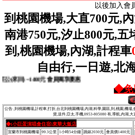
以後加入會員
到桃園機場,大直700元,內湖
南港750元,汐止800元,五堵8
到,桃園機場,內湖,計程車
自由行,一日遊,北海
) ~1400元 會員獨享優惠
◆免
公告:,到桃園機場,計程車,打折,台北到桃園機場,內湖,科學,園區,到,桃園,機場,會
貨,送件,亞太,手機,0953-805080 有,導航,內
◆(小巨蛋演唱會住宿)東華大飯店
宜蘭市到桃園機場
99.3公里
1小時54分鐘
跳錶2030元
會員價1400元