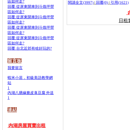
區如何走?
閱讀全文(3997)
|
回覆(0)
|
引用(1621)
回覆:從屏東開車到斗煥坪營
區如何走?
內
回覆:從屏東開車到斗煥坪營
日租
區如何走?
回覆:從屏東開車到斗煥坪營
區如何走?
回覆:從屏東開車到斗煥坪營
區如何走?
回覆:台北近郊有啥好玩的?
留言板
我要留言
蝦米小居，初級美語教學網
站
1
內湖八膳緣脆皮臭豆腐 外送
1
連結
內湖房屋買賣出租