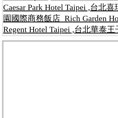
Caesar Park Hotel Taipei ,台
園國際商務飯店 Rich Garden Ho
Regent Hotel Taipei ,台北華泰王子
公告,rent.591,kijiji,租屋網,
內湖租屋,內湖
路開店系統,內湖,房屋,租屋網,免費,網站,
套房,一元簡訊,簡訊平台,行銷,網路開店,網
讓,店面,攤位買賣,工商租售,辦公大樓租售
台,網路,租屋,房屋,買賣,店面,攤位,出租,
仁愛區,信義區,台北市,北投區,大安區,大同
松山區,萬華區,文山區,台北縣,八里鄉,板橋
三芝鄉,三峽鎮,深坑鄉,石碇鄉,樹林市,汐止
竹,苗栗,新竹市,東區,北區,香山區,新竹縣