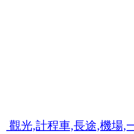
碼,開獎時間,台灣彩券公司,台灣彩券賓果
打免費,0980-195505,內湖租屋,台北
夢想家部落屋,計程車之花,計算機,計程車
程車費率,計算機概論,計時門鐘錶,計程車
計程車打折,內湖計程車工會,內湖計程車叫
內湖三軍總醫院,內湖運動中心,內湖美食,
食吃到飽,內湖美食饗宴,內湖美食 blog
吃,內湖美食饗宴自助式餐廳,大直,科學園區
機場接送,機場接送服務,台灣大車隊機場接
機場接送,機場接送費用,斗煥坪水餃館,斗
903 旅,斗煥坪水餃,苗栗斗煥坪營區
觀光,計程車,長途,機場,