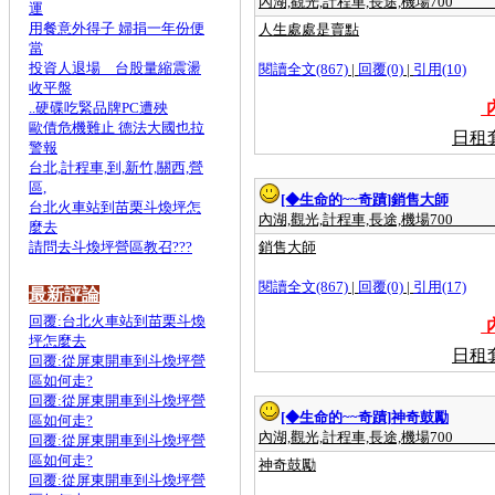
內湖,觀光,計程車,長途,機場700
運
用餐意外得子 婦捐一年份便
人生處處是賣點
當
投資人退場 台股量縮震盪
閱讀全文(867)
|
回覆(0)
|
引用(10)
收平盤
內
..硬碟吃緊品牌PC遭殃
歐債危機難止 德法大國也拉
日租
警報
台北,計程車,到,新竹,關西,營
區,
[◆生命的~~奇蹟]
銷售大師
台北火車站到苗栗斗煥坪怎
內湖,觀光,計程車,長途,機場700
麼去
請問去斗煥坪營區教召???
銷售大師
閱讀全文(867)
|
回覆(0)
|
引用(17)
最新評論
回覆:台北火車站到苗栗斗煥
內
坪怎麼去
日租
回覆:從屏東開車到斗煥坪營
區如何走?
回覆:從屏東開車到斗煥坪營
[◆生命的~~奇蹟]
神奇鼓勵
區如何走?
內湖,觀光,計程車,長途,機場700
回覆:從屏東開車到斗煥坪營
區如何走?
神奇鼓勵
回覆:從屏東開車到斗煥坪營