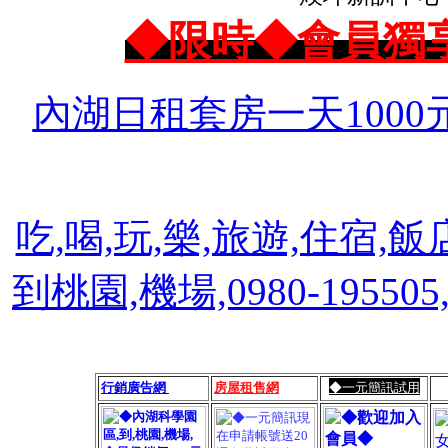
◆限時◆會員獨
內湖日租套房一天1000
吃,喝,玩,樂,旅遊,住宿,飯
到桃園,機場,0980-1955
行銷廣告網
房屋租售網
◆一元簡訊試用