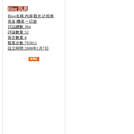
Blog 訊息
Blog名稱:內湖,觀光,計程車,
長途,機場,一日遊
日誌總數:384
評論數量:52
留言數量:4
觀看次數:793811
設立時間:2008年1月7日
金六結計程車,斗煥坪計程車,
關西,營
區
計程車,斗煥坪,計程車,
台北計程車叫車
服務,台北計程車車資計算,台北計程車打
折,台北計程車費率,台北計程車電話,台北
計程車計費,台北計程車車號,台北計程車
叫車服務8折,台北計程車收費,台北計程
車工會,計程車叫車服務,計程車車資計算,
大都會計程車,大愛計程車,計程車費率,計
程車車號,泛亞計程車,台中計程車,計程車
打折,計程車工會,計程車叫車服務,計程車
租賃,二手計程車,買賣,無線電計程車,計
程車行,計程車車資計算,計程車合作社,泛
亞計程車,黃金計程車,大都會計程車,台中
計程車,大愛計程車,高雄計程車,台南計程
車,優良計程車,婦協計程車,無線電計程
車,優良計程車,悠遊卡,叫車超值7折,叫車