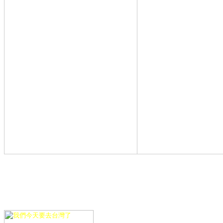
到桃園機場,台
桃園機場,到桃
場,到桃園機場
隊,泛亞,衛星,車隊
車隊,華衛,衛星,車
會,衛星,車隊,股
正),機場,TBSA
中正機場,內湖桃園
園中正機場,桃園機
桃園機場住宿,內湖