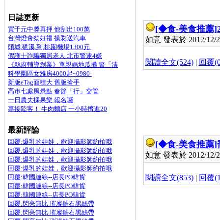
日誌更新
[◆食-美食推薦]
買千元中獎再押 他刮出100萬
台灣燈會祭好禮 摸彩送汽車
如意 發表於 2012/12/27
頭城,礁溪,到,桃園機場1300元
假護士詐騙獨居老人 北市警逮4嫌
閱讀全文(524)
|
回覆(0
《縣府輔導創業》單親媽地瓜攤 警「清
科學園區女雅房4000起~0980-
新版eTag面積大 舊版搶手
高市七處風景點 春節「行」交管
一日農夫採果樂 報名囉
專接陸客！ 牛肉麵店 一小時擠進20
最新評論
回覆:爆乳的娃娃，歡迎攝影師約拍哦
[◆食-美食推薦]
回覆:爆乳的娃娃，歡迎攝影師約拍哦
如意 發表於 2012/12/25
回覆:爆乳的娃娃，歡迎攝影師約拍哦
回覆:爆乳的娃娃，歡迎攝影師約拍哦
回覆:韓國連線--店長PO韓貨
閱讀全文(853)
|
回覆(1
回覆:韓國連線--店長PO韓貨
回覆:韓國連線--店長PO韓貨
回覆:閃亮無比 璀璨鋯石黑絲帶
回覆:閃亮無比 璀璨鋯石黑絲帶