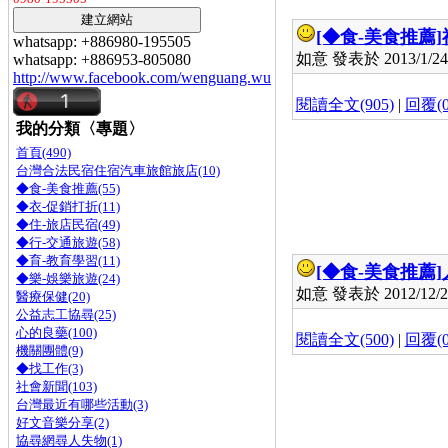
[◆食-美食推薦]
whatsapp: +886980-195505
如意 發表於 2013/1/24 
whatsapp: +886953-805080
http://www.facebook.com/wenguang.wu
閱讀全文(905)
|
回覆(0
我的分類〈專題〉
首頁(490)
台灣合法民宿住宿汽車旅館旅店(10)
◆食-美食推薦(55)
◆衣-促銷打折(11)
◆住-旅店民宿(49)
◆行-交通旅遊(58)
◆育-教育學習(11)
[◆食-美食推薦]
◆樂-娛樂旅遊(24)
如意 發表於 2012/12/27
醫療保健(20)
公益志工協尋(25)
心的良藥(100)
閱讀全文(500)
|
回覆(0
機關團體(9)
◆找工作(3)
社會新聞(103)
台灣最近有哪些活動(3)
好文音樂分享(2)
協尋網尋人失物(1)