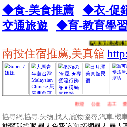
◆食-美食推薦
◆衣-促
交通旅遊
◆育-教育學
汽車旅館,民宿,旅店,
南投住宿推薦,美真舘
htt
,
歡迎
,
公益
,
志工
,
愛心
協尋網,協尋,失物,找人,寵物協尋,汽車,機
能幫我找呢,尋
人免費諮詢,拓網尋人,尋人高手