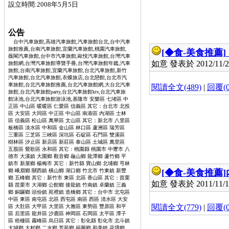
設立時間:2008年5月5日
公告
台中汽車旅館,高雄汽車旅館,汽車旅館台北,台中汽車
旅館推薦,台南汽車旅館,宜蘭汽車旅館,桃園汽車旅館,
[◆食-美食推薦]
薇閣汽車旅館,台中市汽車旅館,歐悅汽車旅館,台灣汽車
如意 發表於 2012/11/28
旅館網,台灣汽車旅館導覽手冊,台灣汽車旅館年鑑,汽車
旅館,台南汽車旅館,宜蘭汽車旅館,台北汽車旅館,新竹
汽車旅館,台北汽車旅館,衣蝶旅店,台北戀館,台北市汽
車旅館,台北汽車旅館推薦,台北汽車旅館網,大台北汽車
閱讀全文(489)
|
回覆(0
旅館,台北汽車旅館party,台北汽車旅館ktv,台北汽車旅
館泳池,台北汽車旅館游泳池,基隆市 安樂區 七堵區 中
正區 中山區 暖暖區 仁愛區 信義區 其它：台北市 北投
區 大安區 大同區 中正區 中山區 南港區 內湖區 士林
區 信義區 松山區 萬華區 文山區 其它：新北市 八里區
板橋區 淡水區 中和區 金山區 林口區 蘆洲區 瑞芳區
三重區 三芝區 三峽區 深坑區 石碇區 石門區 雙溪區
樹林區 汐止區 新店區 新莊區 泰山區 土城區 萬里區
五股區 鶯歌區 永和區 其它：桃園縣 桃園市 中壢市 八
德市 大溪鎮 大園鄉 觀音鄉 龜山鄉 龍潭鄉 蘆竹鄉 平
鎮市 新屋鄉 楊梅市 其它：新竹縣 寶山鄉 北埔鄉 芎林
鄉 峨眉鄉 關西鎮 橫山鄉 湖口鄉 竹北市 竹東鎮 新豐
[◆食-美食推薦]
鄉 五峰鄉 其它：新竹市 東區 北區 香山區 其它：苗栗
如意 發表於 2011/11/16
縣 苗栗市 大湖鄉 公館鄉 後龍鎮 竹南鎮 卓蘭鎮 三義
鄉 銅鑼鄉 頭份鎮 苑裡鎮 造橋鄉 其它：台中市 北屯區
中區 東區 南屯區 北區 西屯區 南區 西區 清水區 大安
閱讀全文(779)
|
回覆(0
區 大肚區 大甲區 大里區 大雅區 東勢區 豐原區 和平
區 后里區 龍井區 沙鹿區 神岡區 石岡區 太平區 潭子
區 梧棲區 霧峰區 烏日區 其它：彰化縣 彰化市 北斗鎮
大城鄉 大村鄉 二水鄉 芳苑鄉 福興鄉 和美鎮 花壇鄉