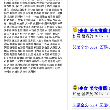
竹塘鄉 鹿港鎮 埤頭鄉 埔心鄉 伸港鄉 社頭鄉 線西鄉
溪湖鎮 溪州鄉 秀水鄉 田中鎮 田尾鄉 永靖鄉 員林鎮
其它：南投縣 南投市 草屯鎮 國姓鄉 中寮鄉 竹山鎮 鹿
谷鄉 名間鄉 埔里鎮 水里鄉 信義鄉 魚池鄉 其它：雲林
縣 北港鎮 莿桐鄉 斗六市 斗南鎮 虎尾鎮 崙背鄉 麥寮
鄉 西螺鎮 台西鄉 土庫鎮 其它：嘉義市 東區 西區 其
它：嘉義縣 布袋鎮 大林鎮 東石鄉 中埔鄉 民雄鄉 朴子
市 水上鄉 新港鄉 太保市 義竹鄉 其它：台南市 安南區
[◆食-美食推薦]
安平區 東區 北區 南區 中西區 安定區 白河區 關廟區
歸仁區 後壁區 佳里區 將軍區 六甲區 柳營區 麻豆區
如意 發表於 2011/11/10
南化區 仁德區 善化區 下營區 西港區 新化區 新市區
新營區 鹽水區 永康區 玉井區 其它：高雄市 前鎮區 前
金區 旗津區 鼓山區 苓雅區 楠梓區 三民區 小港區 新
閱讀全文(686)
|
回覆(0
興區 鹽埕區 左營區 阿蓮區 橋頭區 旗山區 大寮區 大
社區 大樹區 鳳山區 岡山區 湖內區 茄萣區 林園區 路
竹區 美濃區 鳥松區 仁武區 燕巢區 永安區 梓官區 其
它：屏東縣 長治鄉 潮州鎮 車城鄉 東港鎮 枋寮鄉 高樹
鄉 恆春鎮 九如鄉 里港鄉 麟洛鄉 牡丹鄉 南州鄉 內埔
鄉 屏東市 萬丹鄉屏東縣 長治鄉 潮州鎮 車城鄉 東港鎮
枋寮鄉 高樹鄉 恆春鎮 九如鄉 里港鄉 麟洛鄉 牡丹鄉
南州鄉 內埔鄉 屏東市 萬丹鄉
◆◆◆◆
◆ ◆◆◆
熱
門搜尋,1. 最美臉孔女星
,2
. 正妹講師,3. 吳怡霈,4. 朱芯
儀,5. 無媽鄉,6. 少女時代,7. 201314,8. 國中薇,9. 溫泉
音樂節,10. 玻璃藝術節熱門搜尋
[◆食-美食推薦]
如意 發表於 2011/11/10
閱讀全文(588)
|
回覆(0