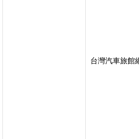
台灣汽車旅館網
公告
Kepon
灣景點,台灣景
湖美食餐廳,內
廳 可樂鍋風車館