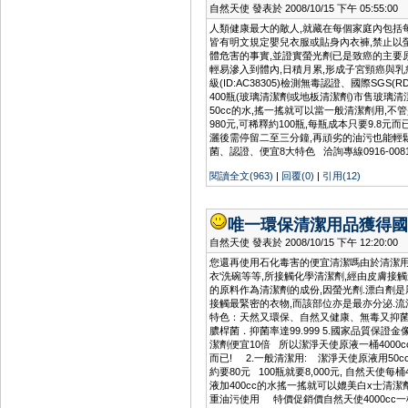
自然天使 發表於 2008/10/15 下午 05:55:00
人類健康最大的敵人,就藏在每個家庭內包括每天
皆有明文規定嬰兒衣服或貼身內衣褲,禁止以
體危害的事實,並證實螢光劑已是致癌的主要原
輕易滲入到體內,日積月累,形成子宮頸癌與乳癌的 
級(ID:AC38305)檢測無毒認證、國際SG
400瓶(玻璃清潔劑或地板清潔劑)市售玻璃清潔
50cc的水,搖一搖就可以當一般清潔劑用,不管是
980元,可稀釋約100瓶,每瓶成本只要9.8
灑後需停留二至三分鐘,再頑劣的油污也能輕鬆 自
菌、認證、便宜8大特色 洽詢專線0916-008190 mi
閱讀全文(963)
|
回覆(0)
|
引用(12)
唯一環保清潔用品獲得國
自然天使 發表於 2008/10/15 下午 12:20:00
您還再使用石化毒害的便宜清潔嗎由於清潔用
衣'洗碗等等,所接觸化學清潔劑,經由皮膚接觸
的原料作為清潔劑的成份,因螢光劑.漂白劑
接觸最緊密的衣物,而該部位亦是最亦分泌.流
特色：天然又環保、自然又健康、無毒又抑菌、
膿桿菌．抑菌率達99.999 5.國家品質保證金
潔劑便宜10倍 所以潔淨天使原液一桶4000c
而已! 2.一般清潔用: 潔淨天使原液用50c
約要80元 100瓶就要8,000元, 自然天使
液加400cc的水搖一搖就可以媲美白x士清潔劑來使
重油污使用 特價促銷價自然天使4000cc