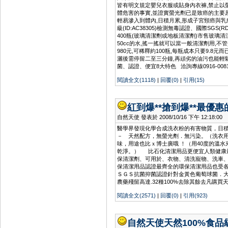
皆有明文規定嬰兒衣服或貼身內衣褲,禁止以
體危害的事實,並證實螢光劑已是致癌的主要原
輕易滲入到體內,日積月累,形成子宮頸癌與乳癌的 
級(ID:AC38305)檢測無毒認證、國際SG
400瓶(玻璃清潔劑或地板清潔劑)市售玻璃清潔
50cc的水,搖一搖就可以當一般清潔劑用,不管是
980元,可稀釋約100瓶,每瓶成本只要9.8
灑後需停留二至三分鐘,再頑劣的油污也能輕鬆 自
菌、認證、便宜8大特色 洽詢專線0916-008190 mi
閱讀全文(1118)
|
回覆(0)
|
引用(15)
紅到爆**搶到爆**最優
自然天使 發表於 2008/10/16 下午 12:18:00
醫學界發現化學合成洗衣粉的有害物質，日積
－ 天然配方，無螢光劑．無污染。（洗衣用
味，用途也比ｘ博士廣哦 ！（用40度的溫
乾淨。） 比石化清潔用品更便宜人類健康最
保清潔劑、可用於、衣物、清洗寵物、洗車
保清潔用品認證最齊全的環保清潔用品也受各大學
ＳＧＳ抗菌抑菌認證針對金黃色葡萄球菌．大腸桿菌
農藥殘留高達.32種100%去除其餘去凡購買天然無毒的
閱讀全文(2571)
|
回覆(0)
|
引用(923)
自然天使天然100%食