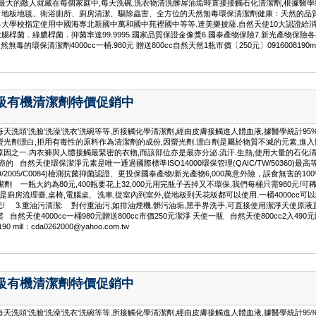
大的敵人就藏在每個家庭中,每天洗碗,洗衣物清洗髒屋油垢時直接接觸石化清潔劑,根據醫學
、地板地毯、衛浴廁所、廚房清潔、驅除蟲害、全方位的天然無毒環保清潔劑健康：天然的品
校指定使用中國海專北新國中萬和國中苑裡國中等等.達美樂披薩.自然天使10大認證給消費者最安
．綠膿桿菌．抑菌率達99.9995.國家品質保證金像獎6.國泰產物保險7.新光產物保險各3000
環保清潔劑4000cc一桶.980元 贈送800cc自然天然1瓶市價〔250元〕0916008190mill：sss
品級有機清潔劑特價促銷中
洗頭'洗臉'洗澡'洗衣'洗碗等等,所接觸化學清潔劑,經由皮膚接觸進人體血液,據醫學統計95%
螢光劑漂白,拒用有毒性的原料作為清潔劑的成份,因螢光劑.漂白劑是屬於物質不滅的元素,進
因之一.內衣褲與人體接觸最緊密的衣物,而該部位亦是最亦分泌.流汗.生熱,使用大量的石化清
自然天使環保潔淨元素是唯一通過國際標準ISO14000環保管理(QAIC/TW/50360)最高等級
S(RD/2005/C0084)檢測抗菌抑菌認證、更投保國泰產物/新光產物6,000萬意外險，誤食無
劑 一瓶大約為80元,400瓶要花上32,000元用完瓶子丟掉又不環保,我們每桶只需980元!可稀
廚房流理臺,桌椅,電腦桌, 洗車,從室內到室外,從地板到天花板都可以使用.一桶4000cc可以稀釋
元而已! 3.重油污清潔: 對付重油污,如排油煙機,髒污油垢,黑手界洗手,可直接使用潔淨天使原液
然天使4000cc一桶980元贈送800cc市價250元潔淨 天使一瓶 自然天使800cc2入4
ll：cda0262000@yahoo.com.tw
品級有機清潔劑特價促銷中
洗頭'洗臉'洗澡'洗衣'洗碗等等,所接觸化學清潔劑,經由皮膚接觸進人體血液,據醫學統計95%