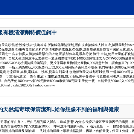
品級有機清潔劑特價促銷中
洗頭'洗臉'洗澡'洗衣'洗碗等等,所接觸化學清潔劑,經由皮膚接觸進人體血液,據醫學統計95%
螢光劑漂白,拒用有毒性的原料作為清潔劑的成份,因螢光劑.漂白劑是屬於物質不滅的元素,進
因之一.內衣褲與人體接觸最緊密的衣物,而該部位亦是最亦分泌.流汗.生熱,使用大量的石化清
自然天使環保潔淨元素是唯一通過國際標準ISO14000環保管理(QAIC/TW/50360)最高等級
S(RD/2005/C0084)檢測抗菌抑菌認證、更投保國泰產物/新光產物6,000萬意外險，誤食無
劑 一瓶大約為80元,400瓶要花上32,000元用完瓶子丟掉又不環保,我們每桶只需980元!可稀
廚房流理臺,桌椅,電腦桌, 洗車,從室內到室外,從地板到天花板都可以使用.一桶4000cc可以稀釋
元而已! 3.重油污清潔: 對付重油污,如排油煙機,髒污油垢,黑手界洗手,可直接使用潔淨天使原液
然天使4000cc一桶980元贈送800cc市價250元潔淨 天使一瓶 自然天使800cc2入4
ll：cda0262000@yahoo.com.tw
惠的天然無毒環保清潔劑..給你想像不到的福利與健康
月累的穿在身上，經由毛細孔吸入體內，造成肝.腎.內分泌.免疫功能甚至遺傳因子的病變
量為市面洗衣粉的1/2或原液100cc，即可洗淨同量的污垢。）油污剋星 － 輕鬆去除廚
水來清洗排油煙機及濾油網 － 先將排油煙機上厚層油垢刮除，再噴上自然天使，停留１分鐘