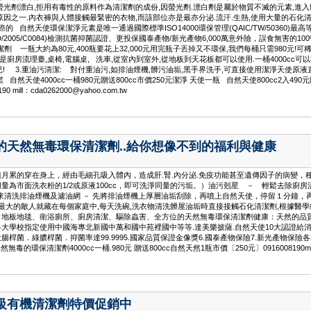
螢光劑漂白,拒用有毒性的原料作為清潔劑的成份,因螢光劑.漂白劑是屬於物質不滅的元素,進
因之一.內衣褲與人體接觸最緊密的衣物,而該部位亦是最亦分泌.流汗.生熱,使用大量的石化清
自然天使環保潔淨元素是唯一通過國際標準ISO14000環保管理(QAIC/TW/50360)最高等級
S(RD/2005/C0084)檢測抗菌抑菌認證、更投保國泰產物/新光產物6,000萬意外險，誤食無
劑 一瓶大約為80元,400瓶要花上32,000元用完瓶子丟掉又不環保,我們每桶只需980元!可稀
廚房流理臺,桌椅,電腦桌, 洗車,從室內到室外,從地板到天花板都可以使用.一桶4000cc可以稀釋
元而已! 3.重油污清潔: 對付重油污,如排油煙機,髒污油垢,黑手界洗手,可直接使用潔淨天使原液
然天使4000cc一桶980元贈送800cc市價250元潔淨 天使一瓶 自然天使800cc2入4
ll：cda0262000@yahoo.com.tw
惠的天然無毒環保清潔劑..給你想像不到的福利與健康
月累的穿在身上，經由毛細孔吸入體內，造成肝.腎.內分泌.免疫功能甚至遺傳因子的病變
量為市面洗衣粉的1/2或原液100cc，即可洗淨同量的污垢。）油污剋星 － 輕鬆去除廚
水來清洗排油煙機及濾油網 － 先將排油煙機上厚層油垢刮除，再噴上自然天使，停留１分鐘
大的敵人就藏在每個家庭中,每天洗碗,洗衣物清洗髒屋油垢時直接接觸石化清潔劑,根據醫學
、地板地毯、衛浴廁所、廚房清潔、驅除蟲害、全方位的天然無毒環保清潔劑健康：天然的品
校指定使用中國海專北新國中萬和國中苑裡國中等等.達美樂披薩.自然天使10大認證給消費者最安
．綠膿桿菌．抑菌率達99.9995.國家品質保證金像獎6.國泰產物保險7.新光產物保險各3000
環保清潔劑4000cc一桶.980元 贈送800cc自然天然1瓶市價〔250元〕0916008190mill：sss
品級有機清潔劑特價促銷中