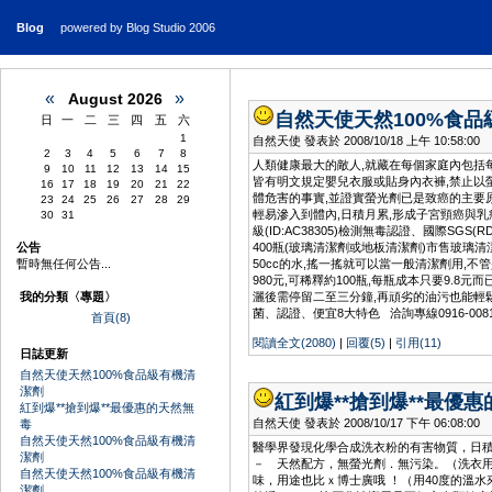
Blog
powered by Blog Studio 2006
«
»
August 2026
自然天使天然100%食
日
一
二
三
四
五
六
1
自然天使 發表於 2008/10/18 上午 10:58:00
2
3
4
5
6
7
8
人類健康最大的敵人,就藏在每個家庭內包括每天
9
10
11
12
13
14
15
皆有明文規定嬰兒衣服或貼身內衣褲,禁止以
16
17
18
19
20
21
22
體危害的事實,並證實螢光劑已是致癌的主要原
23
24
25
26
27
28
29
輕易滲入到體內,日積月累,形成子宮頸癌與乳癌的 
30
31
級(ID:AC38305)檢測無毒認證、國際SG
公告
400瓶(玻璃清潔劑或地板清潔劑)市售玻璃清潔
暫時無任何公告...
50cc的水,搖一搖就可以當一般清潔劑用,不管是
980元,可稀釋約100瓶,每瓶成本只要9.8
我的分類〈專題〉
灑後需停留二至三分鐘,再頑劣的油污也能輕鬆 自
菌、認證、便宜8大特色 洽詢專線0916-008190 mi
首頁(8)
閱讀全文(2080)
|
回覆(5)
|
引用(11)
日誌更新
自然天使天然100%食品級有機清
潔劑
紅到爆**搶到爆**最優
紅到爆**搶到爆**最優惠的天然無
自然天使 發表於 2008/10/17 下午 06:08:00
毒
自然天使天然100%食品級有機清
醫學界發現化學合成洗衣粉的有害物質，日積
潔劑
－ 天然配方，無螢光劑．無污染。（洗衣用
自然天使天然100%食品級有機清
味，用途也比ｘ博士廣哦 ！（用40度的溫
潔劑