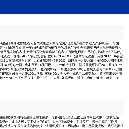
殘留體內無法排出,石化合成洗劑是人類最"親密"也是最"可怕"的敵人許多歐.美.日等國,,
入體內則永遠存在.三十年前已被證實的確有癌化細胞之特性,全球醫藥界已重視螢光劑對人
潔用品洗滌內衣褲,大量的石化毒素殘留在內衣褲的機會,而藉由毛細孔.黏膜組織的貼近,
認證、國際HACCP食品安全管理(QAIC/TW/50361)最高等級認證、美國NFL/FDA食品
害的100%純天然環保潔淨元素 比石化清潔劑便宜10倍 所以潔淨天使原液一桶4000cc可以稀釋
釋400瓶,每一瓶 成本只要2.5元而已! 2.一般清潔用: 潔淨天使原液用50cc原液加上4
約100瓶,彷間的清潔劑一瓶約要80元 100瓶就要8,000元, 自然天使每桶4000cc只要
直接清洗,或潔淨天使100cc的原 液加400cc的水搖一搖就可以媲美白x士清潔劑來使用!噴
90元贈送500cc市價80元潔淨 天使2瓶 去除! 兼具天然、環保、自然、健康、無毒、抑
，種種難纏的文明病甚至癌症越來越多，最普遍的污染源已被公認為家庭洗劑！ 洗衣極品
房流理台，抽油煙機，瓦斯爐上的油污，效果不輸x博士，而且沒有ｘ博士的毒性和刺鼻
，再清洗或以菜瓜布直接沾粉擦拭。油網可拆下來，用熱水加1匙自然天使浸泡，就可洗得很