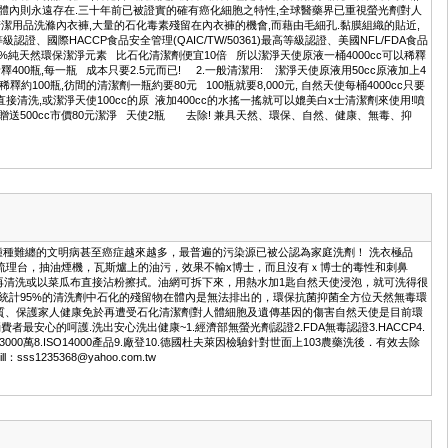
入體內則永遠存在.三十年前已被證實的確有癌化細胞之特性,全球醫藥界已重視螢光劑對人
潔用品洗滌內衣褲,大量的石化毒素殘留在內衣褲的機會,而藉由毛細孔.黏膜組織的貼近,
認證、國際HACCP食品安全管理(QAIC/TW/50361)最高等級認證、美國NFL/FDA食品
害的100%純天然環保潔淨元素 比石化清潔劑便宜10倍 所以潔淨天使原液一桶4000cc可以稀釋
釋400瓶,每一瓶 成本只要2.5元而已! 2.一般清潔用: 潔淨天使原液用50cc原液加上4
約100瓶,彷間的清潔劑一瓶約要80元 100瓶就要8,000元, 自然天使每桶4000cc只要
直接清洗,或潔淨天使100cc的原 液加400cc的水搖一搖就可以媲美白x士清潔劑來使用!噴
90元贈送500cc市價80元潔淨 天使2瓶 去除! 兼具天然、環保、自然、健康、無毒、抑
，種種難纏的文明病甚至癌症越來越多，最普遍的污染源已被公認為家庭洗劑！ 洗衣極品
房流理台，抽油煙機，瓦斯爐上的油污，效果不輸x博士，而且沒有ｘ博士的毒性和刺鼻
，再清洗或以菜瓜布直接沾粉擦拭。油網可拆下來，用熱水加1匙自然天使浸泡，就可洗得很
統計95%的清洗劑中石化的殘留物在體內是無法排出的，環保抗菌抑菌全方位天然無毒環
質、保護家人健康免於再遭受石化清潔劑對人體細胞及遺傳基因的傷害自然天使是目前環
心的呵護.洗出安心洗出健康~1.經濟部無螢光劑認證2.FDA無毒認證3.HACCP4.
萬8.ISO14000產品9.廠登10.德國杜夫萊因檢驗針對世面上103農藥洗後．有效去除
1235368@yahoo.com.tw