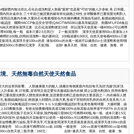
殘留體內無法排出,石化合成洗劑是人類最"親密"也是最"可怕"的敵人許多歐.美.日等國,,
入體內則永遠存在.三十年前已被證實的確有癌化細胞之特性,全球醫藥界已重視螢光劑對人
潔用品洗滌內衣褲,大量的石化毒素殘留在內衣褲的機會,而藉由毛細孔.黏膜組織的貼近,
認證、國際HACCP食品安全管理(QAIC/TW/50361)最高等級認證、美國NFL/FDA食品
害的100%純天然環保潔淨元素 比石化清潔劑便宜10倍 所以潔淨天使原液一桶4000cc可以稀釋
釋400瓶,每一瓶 成本只要2.5元而已! 2.一般清潔用: 潔淨天使原液用50cc原液加上4
約100瓶,彷間的清潔劑一瓶約要80元 100瓶就要8,000元, 自然天使每桶4000cc只要
直接清洗,或潔淨天使100cc的原 液加400cc的水搖一搖就可以媲美白x士清潔劑來使用!噴
90元贈送500cc市價80元潔淨 天使2瓶 去除! 兼具天然、環保、自然、健康、無毒、抑
環境、天然無毒自然天使天然食品
迫害與影響。 人類健康最大的敵人,就藏在每個家庭內包括每天洗頭'洗臉'洗澡'洗
敵人許多歐.美.日等國,,皆有明文規定嬰兒衣服或貼身內衣褲,禁止以螢光劑漂白,拒用有毒性
藥界已重視螢光劑對人體危害的事實,並證實螢光劑已是致癌的主要原因之一.內衣褲與人體
孔.黏膜組織的貼近,輕易滲入到體內,日積月累,形成子宮頸癌與乳癌的自然天使具有八大
.FDA無毒認證3.HACCP4.ＳＧＳ抗菌抑菌認證針對金黃色葡萄球菌．大腸桿菌．綠
針對世面上103農藥洗後．有效去除農藥殘留高達32種100%去除其餘去除率達平均87% 比石化清
000元用完瓶子丟掉又不環保,我們每桶只需980元!可稀釋400瓶,每一瓶 成本只要2.5元
室內到室外,從地板到天花板都可以使用.一桶4000cc可以稀釋約100瓶,彷間的清潔劑一瓶
油污,如排油煙機,髒污油垢,黑手界洗手,可直接使用潔淨天使原液直接清洗,或潔淨天使100cc的原
 50.cc原液可稀釋500.cc裝 100瓶 一般使用 100.cc原液可稀釋500.cc裝40瓶
送500cc自然天使二瓶市價〔160元〕 去除! 兼具天然、環保、自然、健康、無