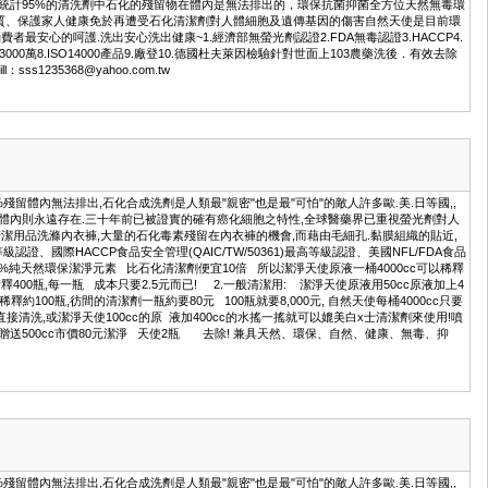
統計95%的清洗劑中石化的殘留物在體內是無法排出的，環保抗菌抑菌全方位天然無毒環
質、保護家人健康免於再遭受石化清潔劑對人體細胞及遺傳基因的傷害自然天使是目前環
心的呵護.洗出安心洗出健康~1.經濟部無螢光劑認證2.FDA無毒認證3.HACCP4.
萬8.ISO14000產品9.廠登10.德國杜夫萊因檢驗針對世面上103農藥洗後．有效去除
1235368@yahoo.com.tw
殘留體內無法排出,石化合成洗劑是人類最"親密"也是最"可怕"的敵人許多歐.美.日等國,,
入體內則永遠存在.三十年前已被證實的確有癌化細胞之特性,全球醫藥界已重視螢光劑對人
潔用品洗滌內衣褲,大量的石化毒素殘留在內衣褲的機會,而藉由毛細孔.黏膜組織的貼近,
認證、國際HACCP食品安全管理(QAIC/TW/50361)最高等級認證、美國NFL/FDA食品
害的100%純天然環保潔淨元素 比石化清潔劑便宜10倍 所以潔淨天使原液一桶4000cc可以稀釋
釋400瓶,每一瓶 成本只要2.5元而已! 2.一般清潔用: 潔淨天使原液用50cc原液加上4
約100瓶,彷間的清潔劑一瓶約要80元 100瓶就要8,000元, 自然天使每桶4000cc只要
直接清洗,或潔淨天使100cc的原 液加400cc的水搖一搖就可以媲美白x士清潔劑來使用!噴
90元贈送500cc市價80元潔淨 天使2瓶 去除! 兼具天然、環保、自然、健康、無毒、抑
殘留體內無法排出,石化合成洗劑是人類最"親密"也是最"可怕"的敵人許多歐.美.日等國,,