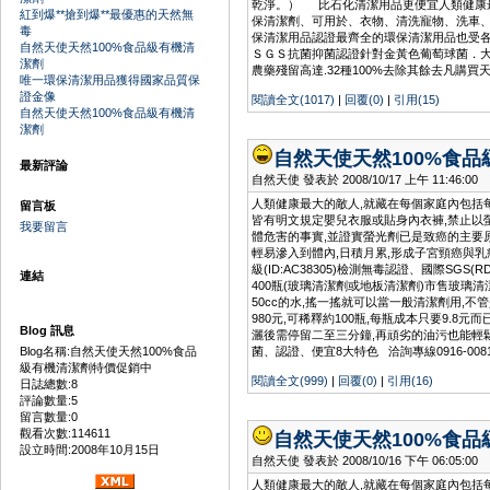
乾淨。） 比石化清潔用品更便宜人類健康最
紅到爆**搶到爆**最優惠的天然無
保清潔劑、可用於、衣物、清洗寵物、洗車
毒
保清潔用品認證最齊全的環保清潔用品也受各大學
自然天使天然100%食品級有機清
ＳＧＳ抗菌抑菌認證針對金黃色葡萄球菌．大腸桿菌
潔劑
農藥殘留高達.32種100%去除其餘去凡購買天然無毒的
唯一環保清潔用品獲得國家品質保
證金像
閱讀全文(1017)
|
回覆(0)
|
引用(15)
自然天使天然100%食品級有機清
潔劑
自然天使天然100%食
最新評論
自然天使 發表於 2008/10/17 上午 11:46:00
人類健康最大的敵人,就藏在每個家庭內包括每天
留言板
皆有明文規定嬰兒衣服或貼身內衣褲,禁止以
我要留言
體危害的事實,並證實螢光劑已是致癌的主要原
輕易滲入到體內,日積月累,形成子宮頸癌與乳癌的 
級(ID:AC38305)檢測無毒認證、國際SG
連結
400瓶(玻璃清潔劑或地板清潔劑)市售玻璃清潔
50cc的水,搖一搖就可以當一般清潔劑用,不管是
980元,可稀釋約100瓶,每瓶成本只要9.8
Blog 訊息
灑後需停留二至三分鐘,再頑劣的油污也能輕鬆 自
Blog名稱:自然天使天然100%食品
菌、認證、便宜8大特色 洽詢專線0916-008190 mi
級有機清潔劑特價促銷中
閱讀全文(999)
|
回覆(0)
|
引用(16)
日誌總數:8
評論數量:5
留言數量:0
觀看次數:114611
自然天使天然100%食
設立時間:2008年10月15日
自然天使 發表於 2008/10/16 下午 06:05:00
人類健康最大的敵人,就藏在每個家庭內包括每天