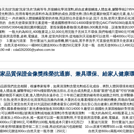
洗頭'洗臉'洗澡'洗衣'洗碗等等,所接觸化學清潔劑,經由皮膚接觸進人體血液,據醫學統計95%
螢光劑漂白,拒用有毒性的原料作為清潔劑的成份,因螢光劑.漂白劑是屬於物質不滅的元素,進
因之一.內衣褲與人體接觸最緊密的衣物,而該部位亦是最亦分泌.流汗.生熱,使用大量的石化清
自然天使環保潔淨元素是唯一通過國際標準ISO14000環保管理(QAIC/TW/50360)最高等級
S(RD/2005/C0084)檢測抗菌抑菌認證、更投保國泰產物/新光產物6,000萬意外險，誤食無
劑 一瓶大約為80元,400瓶要花上32,000元用完瓶子丟掉又不環保,我們每桶只需980元!可稀
廚房流理臺,桌椅,電腦桌, 洗車,從室內到室外,從地板到天花板都可以使用.一桶4000cc可以稀釋
元而已! 3.重油污清潔: 對付重油污,如排油煙機,髒污油垢,黑手界洗手,可直接使用潔淨天使原液
然天使4000cc一桶980元贈送800cc市價250元潔淨 天使一瓶 自然天使800cc2入4
ll：cda0262000@yahoo.com.tw
家品質保證金像獎殊榮抗通膨、兼具環保、給家人健康
品跟我們息息相關，根據專家報導，如果清潔劑含螢光劑或石化成份，將對人體與環境有相當大的
進人體血液,據醫學統計95%殘留體內無法排出,石化合成洗劑是人類最"親密"也是最"可怕"的
是屬於物質不滅的元素,進入體內則永遠存在.三十年前已被證實的確有癌化細胞之特性,全球醫
汗.生熱,使用大量的石化清潔用品洗滌內衣褲,大量的石化毒素殘留在內衣褲的機會,而藉由毛細
認證又便宜自然天使10大認證給消費者最安心的呵護.洗出安心洗出健康1.經濟部無螢光劑認證2
像獎6.國泰產物保險7.新光產物保險各3000萬8.ISO14000 9.廠登10.德國杜夫萊因檢驗
c可以稀釋400瓶(玻璃清潔劑或地板清潔劑)市售玻璃清潔劑 一瓶大約為80元,400瓶要花上32,
c原液加上450cc的水,搖一搖就可以當一般清潔劑用,不管是廚房流理臺,桌椅,電腦桌, 洗車,從
每桶4000cc只要980元,可稀釋約100瓶,每瓶成本只要9.8元而已! 3.重油污清潔: 對付重
用!噴灑後需停留二至三分鐘,再頑劣的油污也能輕鬆 10.cc原液可稀釋500.cc裝 400瓶玻璃使用
一桶980元贈送800cc自然天使一瓶市價〔250元〕 自然天使800cc兩瓶490元贈