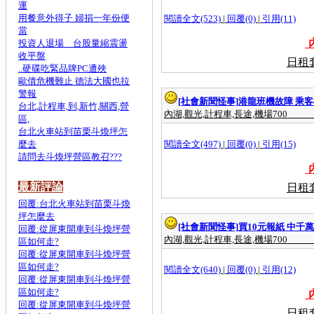
運
用餐意外得子 婦捐一年份便
閱讀全文(523)
|
回覆(0)
|
引用(11)
當
內
投資人退場 台股量縮震盪
收平盤
日租
..硬碟吃緊品牌PC遭殃
歐債危機難止 德法大國也拉
警報
[社會新聞怪事]
港龍班機故障 乘客
台北,計程車,到,新竹,關西,營
內湖,觀光,計程車,長途,機場700
區,
台北火車站到苗栗斗煥坪怎
麼去
閱讀全文(497)
|
回覆(0)
|
引用(15)
請問去斗煥坪營區教召???
內
最新評論
日租
回覆:台北火車站到苗栗斗煥
坪怎麼去
[社會新聞怪事]
買10元報紙 中千
回覆:從屏東開車到斗煥坪營
內湖,觀光,計程車,長途,機場700
區如何走?
回覆:從屏東開車到斗煥坪營
區如何走?
閱讀全文(640)
|
回覆(0)
|
引用(12)
回覆:從屏東開車到斗煥坪營
區如何走?
內
回覆:從屏東開車到斗煥坪營
日租