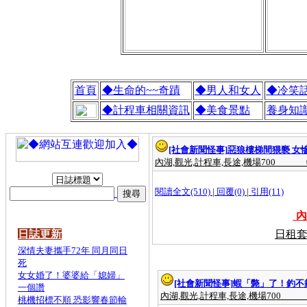
首頁
◆生命的~~奇蹟
◆男人和女人
◆冷笑
◆計程車相關資訊
◆美食景點
養身知
[社會新聞怪事]
惡狼樓梯間猥褻 女
內湖,觀光,計程車,長途,機場700
閱讀全文(510)
|
回覆(0)
|
引用(11)
內
日誌更新
日租套
深情夫妻攜手72年 同月同日
死
女女婚了！婆婆給「媳婦」
[社會新聞怪事]
蝦「斃」了！釣不
一個讚
內湖,觀光,計程車,長途,機場700
桃機招標不順 恐影響春節輸