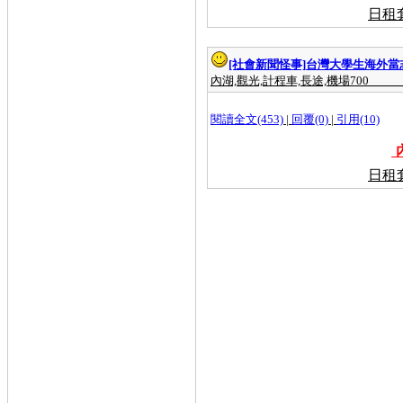
跳錶7折的計程車公司,搭計程車,安全、
日租
舒適,優良,計程車,司機,搭優良計程車,大
台北計程車聯盟,計程車叫車服務,計程車
行,計程車車資計算,泛亞計程車,黃金計程
車,大都會計程車,台中計程車,大愛計程
[社會新聞怪事]
台灣大學生海外當
車,高雄計程車,台南計程車,優良計程車,
婦協計程車,計程車公司,計程車合作社,計
內湖,觀光,計程車,長途,機場700
程車租賃,台北到桃園機場,高鐵桃園站到
桃園機場,桃園高鐵到桃園機場,到桃園機
場的客運,松山機場到桃園機場,板橋到桃
閱讀全文(453)
|
回覆(0)
|
引用(10)
園機場,台中到桃園機場,新竹到桃園機場,
中壢到桃園機場,桃園火車站到桃園機場,
內
台北,宜蘭,羅東,礁溪,台北宜蘭三日遊,台
北宜蘭二日遊,台北宜蘭,台北宜蘭一日遊,
日租
台北宜蘭交通,台北宜蘭羅東計程車,台北
宜蘭 計程車,台北宜蘭火車,,計程車 機場,
計程車機場接送,大都會計程車 機場,計程
車機場接送服務,泛亞計程車 機場,計程車
機場排班,桃園 計程車 機場,計程車機場
接機,中壢 計程車 機場,台北 計程車 機
場,計程車機場費用 內湖,到,桃園,機
場,計程車,計程車之花,計程車叫車服務,
計程車車資計算,大都會計程車,泛亞計程
車,計程車費率,計程車車號,台中計程車,
計程車司機,計程車工會,,內湖租屋,租雅
房,租套房,內湖租套房,台北,內湖 租屋,租
屋 內湖,套房,便宜,雅房,投資,房屋,代管,
出租,二房東,房屋買賣,店面,攤位,出租,頂
讓,買賣,工商,租,售,辦公大樓租售,不動
產,短期租,網,shortstay,台北套房,台北雅
房,內湖套房出租,租屋,藤傢俱,科學園區,
實踐大學,德明,瑞光路,洲子街,八大電視,