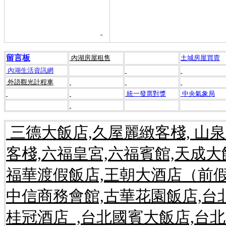
留言板
內湖房屋租售
土城房屋買賣
內湖生活資訊網
外語觀光計程車
統一發票對獎
中央氣象局
三德大飯店,久屋麗緻客棧, 山
客棧,六福皇宮,六福賓館,天成
福華渡假飯店,王朝大酒店（前假
中信商務會館,古華花園飯店,台
桂冠酒店 ,台北國賓大飯店,台