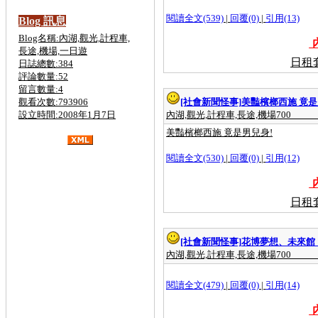
閱讀全文(539)
|
回覆(0)
|
引用(13)
Blog 訊息
Blog名稱:內湖,觀光,計程車,
內
長途,機場,一日遊
日租
日誌總數:384
評論數量:52
留言數量:4
觀看次數:793906
[社會新聞怪事]
美豔檳榔西施 竟是
設立時間:2008年1月7日
內湖,觀光,計程車,長途,機場700
美豔檳榔西施 竟是男兒身!
閱讀全文(530)
|
回覆(0)
|
引用(12)
金六結計程車,斗煥坪計程車,
關西,營
區
計程車,斗煥坪,計程車,
台北計程車叫車
服務,台北計程車車資計算,台北計程車打
內
折,台北計程車費率,台北計程車電話,台北
日租
計程車計費,台北計程車車號,台北計程車
叫車服務8折,台北計程車收費,台北計程
車工會,計程車叫車服務,計程車車資計算,
大都會計程車,大愛計程車,計程車費率,計
程車車號,泛亞計程車,台中計程車,計程車
[社會新聞怪事]
花博夢想、未來館！
打折,計程車工會,計程車叫車服務,計程車
內湖,觀光,計程車,長途,機場700
租賃,二手計程車,買賣,無線電計程車,計
程車行,計程車車資計算,計程車合作社,泛
亞計程車,黃金計程車,大都會計程車,台中
閱讀全文(479)
|
回覆(0)
|
引用(14)
計程車,大愛計程車,高雄計程車,台南計程
車,優良計程車,婦協計程車,無線電計程
內
車,優良計程車,悠遊卡,叫車超值7折,叫車