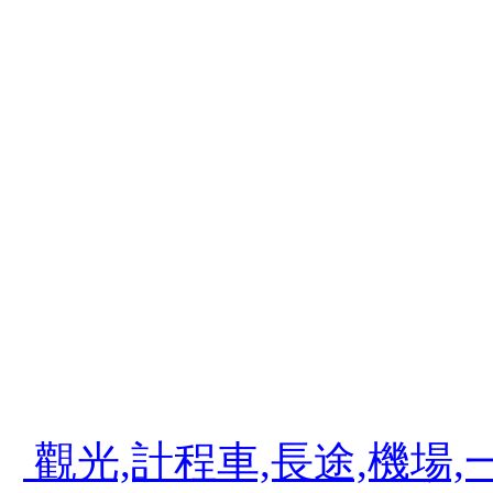
碼,開獎時間,台灣彩券公司,台灣彩券賓果
打免費,0980-195505,內湖租屋,台北
夢想家部落屋,計程車之花,計算機,計程車
程車費率,計算機概論,計時門鐘錶,計程車
計程車打折,內湖計程車工會,內湖計程車叫
內湖三軍總醫院,內湖運動中心,內湖美食,
食吃到飽,內湖美食饗宴,內湖美食 blog
吃,內湖美食饗宴自助式餐廳,大直,科學園區
機場接送,機場接送服務,台灣大車隊機場接
機場接送,機場接送費用,斗煥坪水餃館,斗
903 旅,斗煥坪水餃,苗栗斗煥坪營區
觀光,計程車,長途,機場,