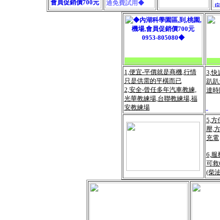
1,便宜-平價就是商機,行情
3,
只是供需的平橫而已
趴趴
2,安全-曾任多年汽車教練,
達時
光華教練場,台聯教練場,福
安教練場
5,
壓,
充電
6,
可救
(柴