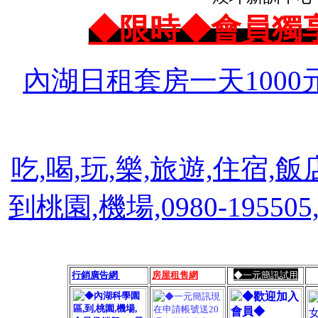
◆限時◆會員獨
內湖日租套房一天1000
吃,喝,玩,樂,旅遊,住宿,飯
到桃園,機場,0980-1955
行銷廣告網
房屋租售網
◆一元簡訊試用