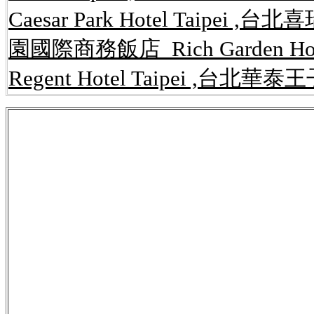
Caesar Park Hotel Taipei ,台
園國際商務飯店 Rich Garden Ho
Regent Hotel Taipei ,台北華泰王子
公告,rent.591,kijiji,租屋網,
內湖租屋,內湖
路開店系統,內湖,房屋,租屋網,免費,網站,
套房,一元簡訊,簡訊平台,行銷,網路開店,網
讓,店面,攤位買賣,工商租售,辦公大樓租售
台,網路,租屋,房屋,買賣,店面,攤位,出租,
仁愛區,信義區,台北市,北投區,大安區,大同
松山區,萬華區,文山區,台北縣,八里鄉,板橋
三芝鄉,三峽鎮,深坑鄉,石碇鄉,樹林市,汐止
竹,苗栗,新竹市,東區,北區,香山區,新竹縣