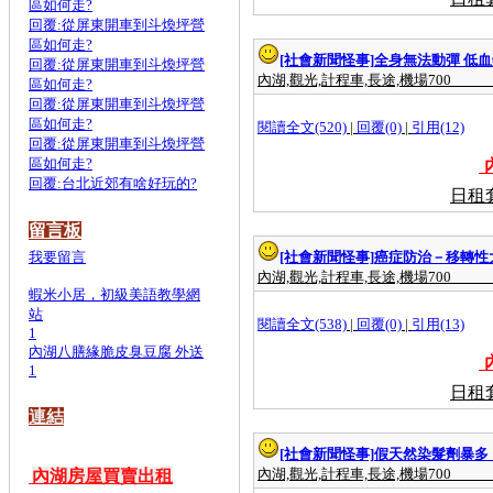
區如何走?
回覆:從屏東開車到斗煥坪營
區如何走?
[社會新聞怪事]
全身無法動彈 低
回覆:從屏東開車到斗煥坪營
內湖,觀光,計程車,長途,機場700
區如何走?
回覆:從屏東開車到斗煥坪營
區如何走?
閱讀全文(520)
|
回覆(0)
|
引用(12)
回覆:從屏東開車到斗煥坪營
區如何走?
內
回覆:台北近郊有啥好玩的?
日租
留言板
我要留言
[社會新聞怪事]
癌症防治－移轉性
內湖,觀光,計程車,長途,機場700
蝦米小居，初級美語教學網
站
閱讀全文(538)
|
回覆(0)
|
引用(13)
1
內湖八膳緣脆皮臭豆腐 外送
內
1
日租
連結
[社會新聞怪事]
假天然染髮劑暴多
內湖,觀光,計程車,長途,機場700
內湖房屋買賣出租