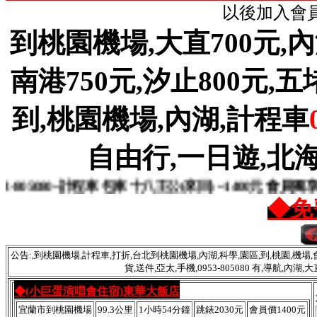
以後加入會員
到桃園機場,大直700元,內湖
南港750元,汐止800元,五堵8
到,桃園機場,內湖,計程車
自由行,一日遊,北海
80~計程車 包車 十八王公(來回) ~1400元 會員獨享優惠
◆免
公告:,到桃園機場,計程車,打折,台北到桃園機場,內湖,科學,園區,到,桃園,機場,會
貨,送件,亞太,手機,0953-805080 有,導航,內
◆(小巨蛋演唱會住宿)東華大飯店
宜蘭市到桃園機場
99.3公里
1小時54分鐘
跳錶2030元
會員價1400元