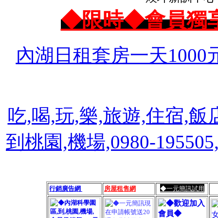
◆限時◆會員獨
內湖日租套房一天1000
吃,喝,玩,樂,旅遊,住宿,飯
到桃園,機場,0980-1955
行銷廣告網
房屋租售網
◆一元簡訊試用