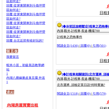
區如何走?
回覆:從屏東開車到斗煥坪營
內
區如何走?
日租
回覆:從屏東開車到斗煥坪營
區如何走?
回覆:從屏東開車到斗煥坪營
[◆冷笑話放輕鬆]
計程車之恐怖事
區如何走?
內湖,觀光,計程車,長途,機場700
回覆:從屏東開車到斗煥坪營
區如何走?
計程車之恐怖事件
回覆:台北近郊有啥好玩的?
閱讀全文(1436)
|
回覆(0)
|
引用(501)
留言板
內
我要留言
日租
蝦米小居，初級美語教學網
站
1
[◆計程車相關資訊]
北市運將 .須
內湖八膳緣脆皮臭豆腐 外送
內湖,觀光,計程車,長途,機場700
1
北市運將 .須檢定英日語!何時實施?
連結
閱讀全文(1518)
|
回覆(0)
|
引用(579)
內
內湖房屋買賣出租
日租