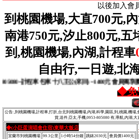
以後加入會員
到桃園機場,大直700元,內湖
南港750元,汐止800元,五堵8
到,桃園機場,內湖,計程車
自由行,一日遊,北海
0~計程車 包車 十八王公(來回) ~1400元 會員獨享優惠
◆免
公告:,到桃園機場,計程車,打折,台北到桃園機場,內湖,科學,園區,到,桃園,機場,會
貨,送件,亞太,手機,0953-805080 有,導航,內
◆(小巨蛋演唱會住宿)東華大飯店
宜蘭市到桃園機場
99.3公里
1小時54分鐘
跳錶2030元
會員價1400元