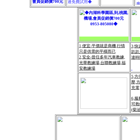
1,便宜-平價就是商機,行情
3,
只是供需的平橫而已
趴趴
2,安全-曾任多年汽車教練,
達時
光華教練場,台聯教練場,福
安教練場
5,
壓,
充電
6,
可救
(柴