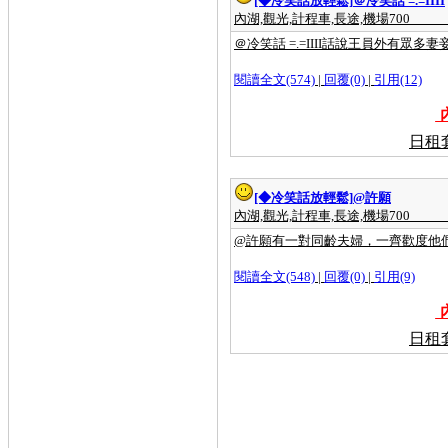
[◆冷笑話放輕鬆]
＠冷笑話 =.=IIII
跳錶7折的計程車公司,搭計程車,安全、
舒適,優良,計程車,司機,搭優良計程車,大
內湖,觀光,計程車,長途,機場700
台北計程車聯盟,計程車叫車服務,計程車
＠冷笑話 =.=IIII話說王員外有眾多妻妾.
行,計程車車資計算,泛亞計程車,黃金計程
車,大都會計程車,台中計程車,大愛計程
車,高雄計程車,台南計程車,優良計程車,
閱讀全文(574)
|
回覆(0)
|
引用(12)
婦協計程車,計程車公司,計程車合作社,計
程車租賃,台北到桃園機場,高鐵桃園站到
內
桃園機場,桃園高鐵到桃園機場,到桃園機
場的客運,松山機場到桃園機場,板橋到桃
日租
園機場,台中到桃園機場,新竹到桃園機場,
中壢到桃園機場,桃園火車站到桃園機場,
台北,宜蘭,羅東,礁溪,台北宜蘭三日遊,台
北宜蘭二日遊,台北宜蘭,台北宜蘭一日遊,
[◆冷笑話放輕鬆]
@許願
台北宜蘭交通,台北宜蘭羅東計程車,台北
宜蘭 計程車,台北宜蘭火車,,計程車 機場,
內湖,觀光,計程車,長途,機場700
計程車機場接送,大都會計程車 機場,計程
@許願有一對同齡夫婦，一齊歡度他
車機場接送服務,泛亞計程車 機場,計程車
機場排班,桃園 計程車 機場,計程車機場
接機,中壢 計程車 機場,台北 計程車 機
閱讀全文(548)
|
回覆(0)
|
引用(9)
場,計程車機場費用 內湖,到,桃園,機
場,計程車,計程車之花,計程車叫車服務,
內
計程車車資計算,大都會計程車,泛亞計程
車,計程車費率,計程車車號,台中計程車,
日租
計程車司機,計程車工會,,內湖租屋,租雅
房,租套房,內湖租套房,台北,內湖 租屋,租
屋 內湖,套房,便宜,雅房,投資,房屋,代管,
出租,二房東,房屋買賣,店面,攤位,出租,頂
讓,買賣,工商,租,售,辦公大樓租售,不動
產,短期租,網,shortstay,台北套房,台北雅
房,內湖套房出租,租屋,藤傢俱,科學園區,
實踐大學,德明,瑞光路,洲子街,八大電視,