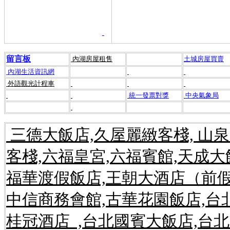
留言板
內湖房屋租售
土城房屋買賣
內湖生活資訊網
外語觀光計程車
統一發票對獎
中央氣象局
三德大飯店,久屋麗緻客棧, 山
客棧,六福皇宮,六福賓館,天成
福華渡假飯店,王朝大酒店（前假
中信商務會館,古華花園飯店,台
桂冠酒店 ,台北國賓大飯店,台