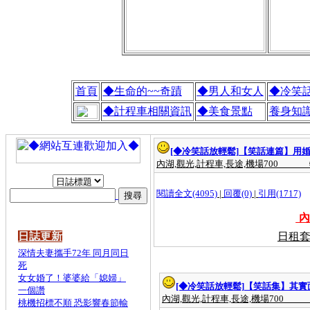
首頁
◆生命的~~奇蹟
◆男人和女人
◆冷笑
◆計程車相關資訊
◆美食景點
養身知
[◆冷笑話放輕鬆]
【笑話連篇】用
內湖,觀光,計程車,長途,機場700
閱讀全文(4095)
|
回覆(0)
|
引用(1717)
內
日誌更新
日租套
深情夫妻攜手72年 同月同日
死
女女婚了！婆婆給「媳婦」
[◆冷笑話放輕鬆]
【笑話集】其實
一個讚
內湖,觀光,計程車,長途,機場700
桃機招標不順 恐影響春節輸