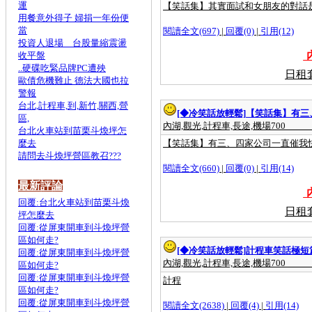
運
【笑話集】其實面試和女朋友的對話
用餐意外得子 婦捐一年份便
當
閱讀全文(697)
|
回覆(0)
|
引用(12)
投資人退場 台股量縮震盪
內
收平盤
..硬碟吃緊品牌PC遭殃
日租
歐債危機難止 德法大國也拉
警報
台北,計程車,到,新竹,關西,營
[◆冷笑話放輕鬆]
【笑話集】有三
區,
內湖,觀光,計程車,長途,機場700
台北火車站到苗栗斗煥坪怎
麼去
【笑話集】有三、四家公司一直催我
請問去斗煥坪營區教召???
閱讀全文(660)
|
回覆(0)
|
引用(14)
最新評論
內
回覆:台北火車站到苗栗斗煥
日租
坪怎麼去
回覆:從屏東開車到斗煥坪營
區如何走?
[◆冷笑話放輕鬆]
計程車笑話極短
回覆:從屏東開車到斗煥坪營
內湖,觀光,計程車,長途,機場700
區如何走?
回覆:從屏東開車到斗煥坪營
計程
區如何走?
回覆:從屏東開車到斗煥坪營
閱讀全文(2638)
|
回覆(4)
|
引用(14)