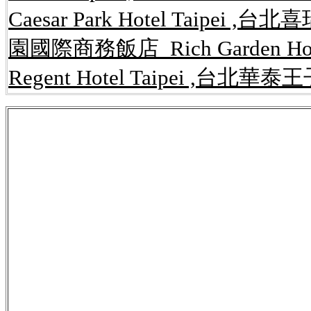
Caesar Park Hotel Taipei ,台
園國際商務飯店 Rich Garden Ho
Regent Hotel Taipei ,台北華泰王子
公告,rent.591,kijiji,租屋網,
內湖租屋,內湖
路開店系統,內湖,房屋,租屋網,免費,網站,
套房,一元簡訊,簡訊平台,行銷,網路開店,網
讓,店面,攤位買賣,工商租售,辦公大樓租售
台,網路,租屋,房屋,買賣,店面,攤位,出租,
仁愛區,信義區,台北市,北投區,大安區,大同
松山區,萬華區,文山區,台北縣,八里鄉,板橋
三芝鄉,三峽鎮,深坑鄉,石碇鄉,樹林市,汐止
竹,苗栗,新竹市,東區,北區,香山區,新竹縣