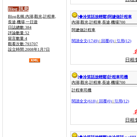
Blog 訊息
Blog名稱:內湖,觀光,計程車,
[◆冷笑話放輕鬆]
阿嬷做計程車
長途,機場,一日遊
內湖,觀光,計程車,長途,機場700
日誌總數:384
阿嬷做計程車
評論數量:52
留言數量:4
閱讀全文(1749)
|
回覆(0)
|
引用(12)
觀看次數:793707
設立時間:2008年1月7日
內
日租
金六結計程車,斗煥坪計程車,
關西,營
區
計程車,斗煥坪,計程車,
台北計程車叫車
[◆冷笑話放輕鬆]
計程車司機
服務,台北計程車車資計算,台北計程車打
內湖,觀光,計程車,長途,機場700
折,台北計程車費率,台北計程車電話,台北
計程車計費,台北計程車車號,台北計程車
計程車司機
叫車服務8折,台北計程車收費,台北計程
車工會,計程車叫車服務,計程車車資計算,
大都會計程車,大愛計程車,計程車費率,計
閱讀全文(618)
|
回覆(0)
|
引用(12)
程車車號,泛亞計程車,台中計程車,計程車
打折,計程車工會,計程車叫車服務,計程車
內
租賃,二手計程車,買賣,無線電計程車,計
程車行,計程車車資計算,計程車合作社,泛
日租
亞計程車,黃金計程車,大都會計程車,台中
計程車,大愛計程車,高雄計程車,台南計程
車,優良計程車,婦協計程車,無線電計程
車,優良計程車,悠遊卡,叫車超值7折,叫車