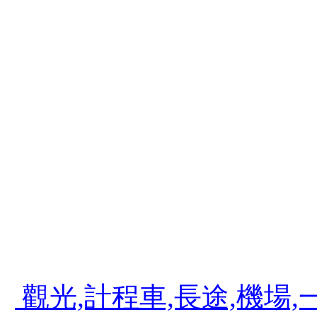
碼,開獎時間,台灣彩券公司,台灣彩券賓果
打免費,0980-195505,內湖租屋,台北
夢想家部落屋,計程車之花,計算機,計程車
程車費率,計算機概論,計時門鐘錶,計程車
計程車打折,內湖計程車工會,內湖計程車叫
內湖三軍總醫院,內湖運動中心,內湖美食,
食吃到飽,內湖美食饗宴,內湖美食 blog
吃,內湖美食饗宴自助式餐廳,大直,科學園區
機場接送,機場接送服務,台灣大車隊機場接
機場接送,機場接送費用,斗煥坪水餃館,斗
903 旅,斗煥坪水餃,苗栗斗煥坪營區
觀光,計程車,長途,機場,