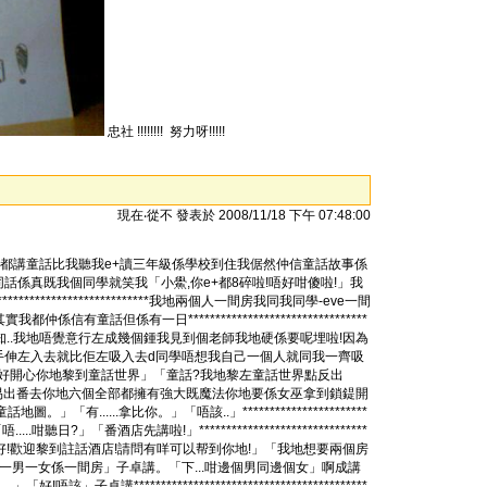
忠社 !!!!!!!! 努力呀!!!!!
現在‧從不 發表於 2008/11/18 下午 07:48:00
都講童話比我聽我e+讀三年級係學校到住我倨然仲信童話故事係
個童話比佢聽我仲話個同話係真既我個同學就笑我「小鱟,你e+都8碎啦!唔好咁傻啦!」我
**************************我地兩個人一間房我同我同學-eve一間
其實我都仲係信有童話但係有一日*********************************
去學校周圍行下點知..我地唔覺意行左成幾個鍾我見到個老師我地硬係要呢埋啦!因為
手伸左入去就比佢左吸入去d同學唔想我自己一個人就同我一齊吸
7個小矮人同我地講「你好?好開心你地黎到童話世界」「童話?我地黎左童話世界點反出
咁用易出番去你地六個全部都擁有強大既魔法你地要係女巫拿到鎖鍉開
....拿比你。」「唔該..」***********************
.咁聽日?」「番酒店先講啦!」*******************************
我地講:「你地好!歡迎黎到註話酒店!請問有咩可以帮到你地!」「我地想要兩個房
要一男一女係一間房」子卓講。「下...咁邊個男同邊個女」啊成講
******************************************