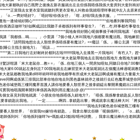
童話大套房我地大家都執好自己既野之後換左新衣服就出左去但係我唔係我係大套房到大套到有好多野有溫
**********************正當我去女更衣室我就聽到男更衣室有人叫救命我就唔理咩事就
.一齊好唔好?」「唔好啦!你係女仔」「咁...好啦!我去換衣服。」*************************
傾好開心***********************************************
你係酒店做咩?好似啊成話比我聽子卓都係到有咩事發生?」「冇....冇,咩事都冇事
*******************************************我地食得好開心呢個事後
我講「我都係....嗚.......。」小萱講「7個小矮人米叫我地六個都要有魔法既。我地練習米得
**********************「請問我地想出去人類世界係唔係要有魔法?」<<廢話「係
地方)」「唔該...」***********************************************
********************第二日我地行左好耐終於都到左啦!!!!!!!!!我地入去漆黑一片
*******************************************米大老鼠帶我地去左我地住
米大老鼠你....教= =」「係...你地三個人一間房知唔知,同聽日你地7:00黎唔到你地就好大件事,哈
二日我地大家6:00就起左身到左7:00我地就去左練習堂米大老鼠呢就比左個魔法棒過呢就教我地**************
米大老鼠都教我地果d咩咩術咩咩術我地都學有所成米大老鼠話啊成擁有魔法力量最大
,eve同啊成係第三排我比部車你地你地去到黑色森林就停之後就行去紅色魔界城堡你
既三樓同魔界首護人講你地要番人類世界之後拿鎖鍉出黎開果魔鏡出口就得啦!好啦!你地出發啦!」*****
其實我地唔識開車開到車係因為我到用左魔法(@.@)********************************
女巫見到我地就講:「小朋友你地係唔係入錯地方?」「唔係..我係黎拿鎖匙反人類世界」e
拿鎖匙比我地。」「一定..............啊四...拿鎖匙出黎」啊成就拿出魔法棒大
***************************************************我地去
界」「你當我no嫁!你有鎖匙。」我拿出黎比佢睇「呢個係咩!。」「o....鎖匙!!!係既!!我開比你」****
學校個老師係到叫:「你地係到做咩?e+既點成10點啦!唔仲訓覺。」我拿出魔法棒向住老師講:「卡卡米卡,將老