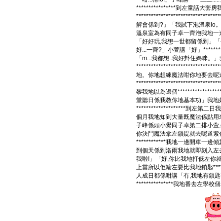
****************到左
*******************
解會係到?」「我試下泡溫泉lo。」「o..
溫泉室為有同子卓一齊泡我地一邊泡一邊傾
「好好玩,我想一世都留係到」「
好...一齊?」小萱講「好」******
「m...我都想..我好卦住媽咪。」
*******************
地。你地想練魔法咁你地要去呢道(睡公主指主個
*******************
黎我地以為邊個**************
堂聽日係我教你地基本功」我地好驚訝咁講「
********************到左第
個月我地知到大量既魔法係點用
子峰係頭小鱟同子卓第二排小萱
你決鬥魔法拿左鎖鍉就去呢道紫色迷你城堡
************我地一邊開車一邊傾
到個天係到洛雨我地就即刻入左去個
我啦!」「好,你比我地打低左你就要
上當所以佢輸左要比我地鎖匙********
人成日都係咁講「冇,我地有鎖匙要番人類世
***************我地番去左