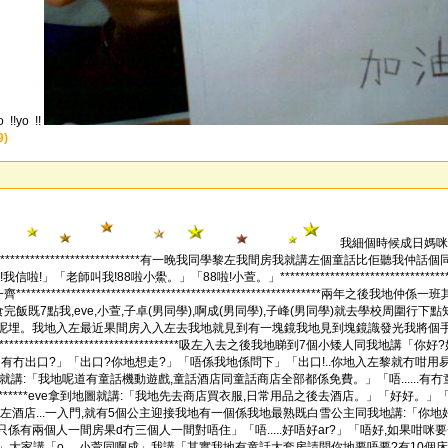
!yo !!
9)
我細個時候成日媽咪
****************************************有一晚我同學黎左我間房我就講左
」「老師叫我!88啦小鱟。」「88啦!小萱。」***********************************
******************************************************兩年之後我地仲係一班
*********我地食完飯既7點我,eve,小萱,子卓(男同學),啊成(男同學),子峰(男同學)就
呢埋。我地入左最近果間房入入左去我地就見到有一塊鏡我地見到塊鏡識發光我將個
*********************************************吸左入去之後我地睇到
道有冇出口?」「出口?你地想走?」「唔係我地係問下」「出口!..你地入左黎就冇
我地呢道有童話機動遊戲,童話酒店同童話商店全部都係免費。」「唔......有冇童話地圖。」「有..
*****************eve拿到地圖就講:「我地先去商店買衣服,日常用品之後去酒店。」「好好。」「唔....
**************到左酒店...一入門,就有5個公主迎接我地有一個係我地最熟既白雪公主同
係有兩個人一間房果d冇三個人一間對唔住」「唔.....好唔好ar?」「唔好,如果咁咪
.」大家講「o.....小萱同啊成」我講「其實我地有童話大套房請問你地要唔要?有10個床。」「好!唔該」子卓講*