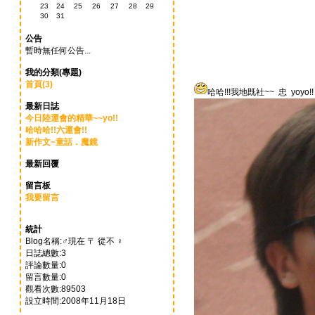
23
24
25
26
27
28
29
30
31
公告
暫時無任何公告...
我的分類(專題)
首頁(3)
哈哈!!!我地既社~~ 忠 yoyo!
最新日誌
今日陸運會的精華~~yo!!
哈哈哈!!六運會!!
新作文~童話．魔鏡
最新回覆
留言板
我要留言
統計
Blog名稱:♂現在 〒 從不 ♀
日誌總數:3
評論數量:0
留言數量:0
觀看次數:89503
設立時間:2008年11月18日