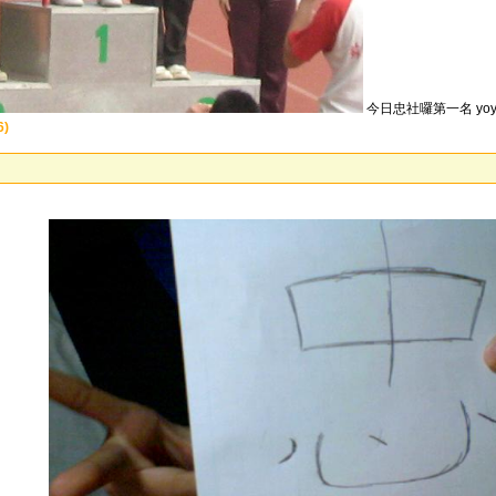
今日忠社囉第一名 yoyo!
6)