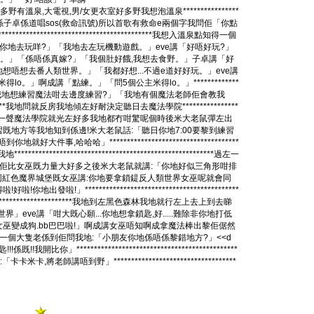
泉,大電視,男/女更衣室好多野我想泡溫泉****************
沖左入去原來係子卓係道唱sos(救命訊號)所以首歌有救命e兩個字我問佢「你點
*********************************我想入溫泉點知得一個
佢地番到黎我問佢「你地去玩咩?」「我地去左玩機動遊戲。」eve講「好唔好玩?」
發生。」「係唔係真嫁?」「我個肚好餓,我想去食野。」子卓講「好
子峰同我地講:「你地想唔想去番人類世界。」「我都好想...不過e道好好玩。」eve講
lo。」啊成講「點練。」「問5個公主米得lo。」*************
。」睡公主講「咁我地想練習魔法咁去邊度練習?」「我地有個魔法老師佢會教我
********我地問就反房我地傾左好耐決定聽日去魔法學院****************
我地叫:「有冇人?」蹬一聲魔法學院就光左好多我地都冇咁驚呢個時後米大老鼠彈左出
既地方,食既地方練習既地方等我地知到係邊!米大老鼠話:「聽日你地7:00要黎到練習
哈哈」*************************************
*******************************************過左一
佢比女巫既力量大好多之後米大老鼠就講:「你地好似三角形咁排
同紅色魔界城堡既女巫講:你地要拿鎖鍉反人類世界女巫呢就會同
***************************************
************************我地到左黑色森林我地就行左上去上到去睇
ve講「咁大既心願...你地想拿鎖匙,好.....難除非你地打低
叫:「將女巫變成狗.bb巴巴啦!」啊成講女巫唔知啊成拿魔法棒出黎佢倨然
到紫色迷你城堡既三樓有一個大隻老係到佢問我地:「小朋友你地係唔係黎錯地方?」<<d
******************************************
師講唔到野」***********************************