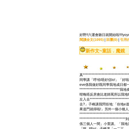
好野!!六運會聽日就開始啦!!!!yoyo !
閱讀全文(1095)
|
回覆(0)
|
引用(
新作文~童話．魔鏡
真********************
同學講「哼!你唔好信lo!」「好啦!我信啦!
eve係我做好既同學我地成日都一齊*******
*******************
咁晚唔反房會比老師罵所以我地
左入去******************
去?」子峰講我問佢地:「你地e
果道門就得啦!」另外一個小矮人就講:「
***********************
******************
係三個人一間」小萱講。「我地只
「咁...猜lo!」子峰講「一二三....