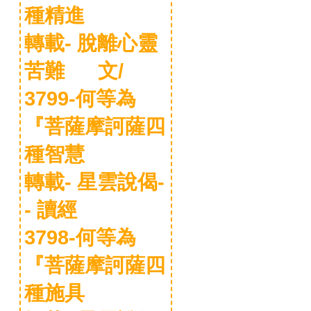
種精進
轉載- 脫離心靈
苦難 文/
3799-何等為
『菩薩摩訶薩四
種智慧
轉載- 星雲說偈-
- 讀經
3798-何等為
『菩薩摩訶薩四
種施具