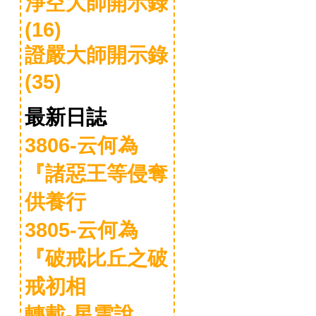
淨空大師開示錄
(16)
證嚴大師開示錄
(35)
最新日誌
3806-云何為
『諸惡王等侵奪
供養行
3805-云何為
『破戒比丘之破
戒初相
轉載-星雲說