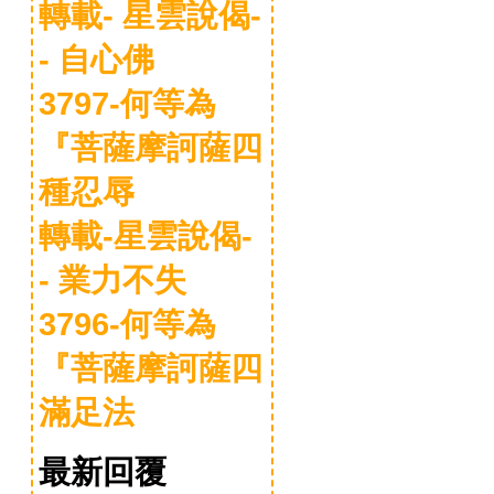
轉載- 星雲說偈-
- 自心佛
3797-何等為
『菩薩摩訶薩四
種忍辱
轉載-星雲說偈-
- 業力不失
3796-何等為
『菩薩摩訶薩四
滿足法
最新回覆