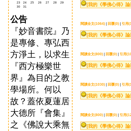
23
24
25
26
27
28
29
[我的《學佛心得》論
30
31
公告
閱讀全文(1064)
|
回覆(0)
|
引用(1
『妙音書院』乃
[我的《學佛心得》論
是專修、專弘西
方淨土，以求生
閱讀全文(800)
|
回覆(0)
|
引用(10
『西方極樂世
[我的《學佛心得》論
界』為目的之教
閱讀全文(1030)
|
回覆(0)
|
引用(1
學場所。何以
[我的《學佛心得》論
故？蓋依夏蓮居
大德所『會集』
閱讀全文(800)
|
回覆(0)
|
引用(12
之《佛說大乘無
[我的《學佛心得》論