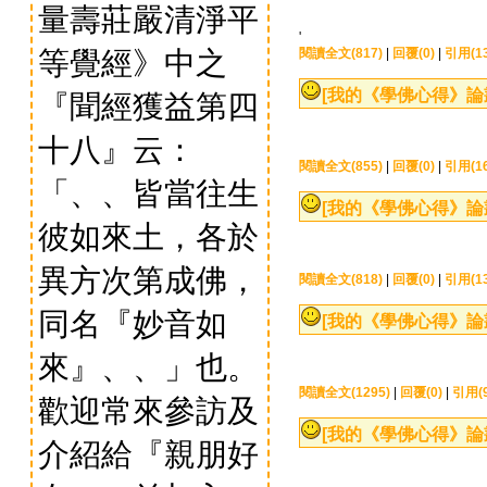
量壽莊嚴清淨平
'
等覺經》中之
閱讀全文(817)
|
回覆(0)
|
引用(13
[我的《學佛心得》論
『聞經獲益第四
十八』云：
閱讀全文(855)
|
回覆(0)
|
引用(16
「、、皆當往生
[我的《學佛心得》論
彼如來土，各於
異方次第成佛，
閱讀全文(818)
|
回覆(0)
|
引用(13
同名『妙音如
[我的《學佛心得》論
來』、、」也。
閱讀全文(1295)
|
回覆(0)
|
引用(9
歡迎常來參訪及
[我的《學佛心得》論
介紹給『親朋好