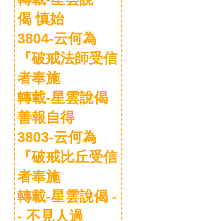
偈 慎始
3804-云何為
『破戒法師受信
者奉施
轉載-星雲說偈
善報自得
3803-云何為
『破戒比丘受信
者奉施
轉載-星雲說偈 -
- 不見人過