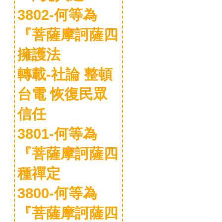
3802-何等為
『菩薩摩訶薩四
擁護法
轉載-社論 整頓
台電 恢復民眾
信任
3801-何等為
『菩薩摩訶薩四
種禪定
3800-何等為
『菩薩摩訶薩四