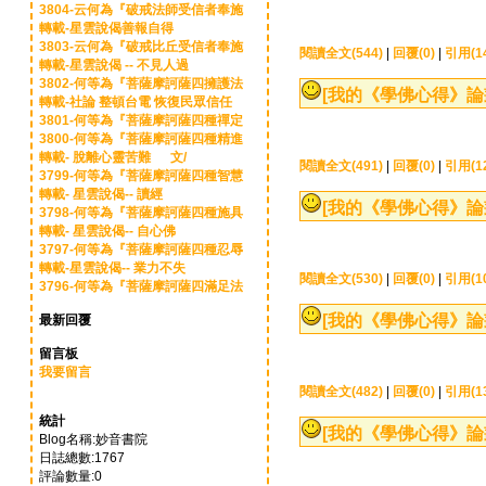
3804-云何為『破戒法師受信者奉施
轉載-星雲說偈善報自得
3803-云何為『破戒比丘受信者奉施
閱讀全文(544)
|
回覆(0)
|
引用(1
轉載-星雲說偈 -- 不見人過
3802-何等為『菩薩摩訶薩四擁護法
[我的《學佛心得》論
轉載-社論 整頓台電 恢復民眾信任
3801-何等為『菩薩摩訶薩四種禪定
3800-何等為『菩薩摩訶薩四種精進
轉載- 脫離心靈苦難 文/
閱讀全文(491)
|
回覆(0)
|
引用(1
3799-何等為『菩薩摩訶薩四種智慧
轉載- 星雲說偈-- 讀經
[我的《學佛心得》論
3798-何等為『菩薩摩訶薩四種施具
轉載- 星雲說偈-- 自心佛
3797-何等為『菩薩摩訶薩四種忍辱
轉載-星雲說偈-- 業力不失
閱讀全文(530)
|
回覆(0)
|
引用(1
3796-何等為『菩薩摩訶薩四滿足法
[我的《學佛心得》論
最新回覆
留言板
我要留言
閱讀全文(482)
|
回覆(0)
|
引用(1
統計
[我的《學佛心得》論
Blog名稱:妙音書院
日誌總數:1767
評論數量:0