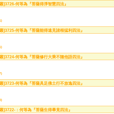
叢]
3726-何等為『菩薩得淨智慧四法』
1)
叢]
3725-何等為『菩薩能得遠見諸根猛利四法』
1)
叢]
3724-何等為『菩薩修行大乘不隨他語四法』
7)
叢]
3723-何等為『菩薩具足佛土行不放逸四法』
0)
叢]
3722-：何等為『菩薩生得畢竟四法』