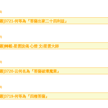
4)
叢]
3721-何等為『菩薩出家二十四利益』
2)
叢]
轉載-星雲說偈 心燈 文/星雲大師
0)
叢]
3720-云何名為『菩薩破壞魔業』
3)
叢]
3719-何等為『四種菩薩』