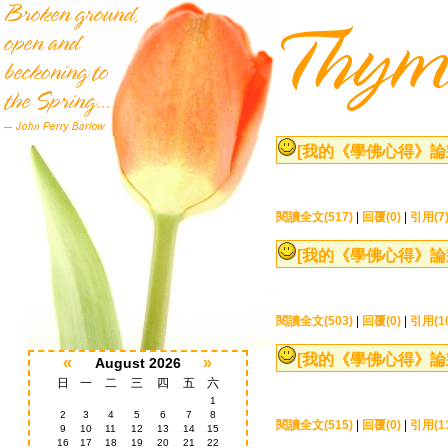
[我的《學佛心得》論
閱讀全文(517)
|
回覆(0)
|
引用(7
[我的《學佛心得》論
閱讀全文(503)
|
回覆(0)
|
引用(1
[我的《學佛心得》論
«
»
August 2026
日
一
二
三
四
五
六
1
2
3
4
5
6
7
8
閱讀全文(515)
|
回覆(0)
|
引用(1
9
10
11
12
13
14
15
16
17
18
19
20
21
22