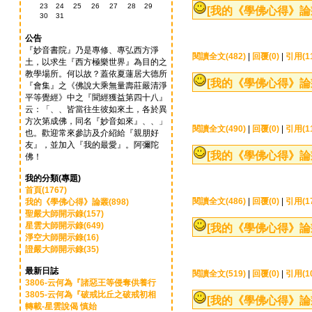
23
24
25
26
27
28
29
[我的《學佛心得》論
30
31
公告
『妙音書院』乃是專修、專弘西方淨
閱讀全文(482)
|
回覆(0)
|
引用(1
土，以求生『西方極樂世界』為目的之
教學場所。何以故？蓋依夏蓮居大德所
[我的《學佛心得》論
『會集』之《佛說大乘無量壽莊嚴清淨
平等覺經》中之『聞經獲益第四十八』
云：「、、皆當往生彼如來土，各於異
方次第成佛，同名『妙音如來』、、」
閱讀全文(490)
|
回覆(0)
|
引用(1
也。歡迎常來參訪及介紹給『親朋好
友』，並加入『我的最愛』。阿彌陀
[我的《學佛心得》論
佛！
我的分類(專題)
首頁(1767)
閱讀全文(486)
|
回覆(0)
|
引用(1
我的《學佛心得》論叢(898)
聖嚴大師開示錄(157)
星雲大師開示錄(649)
[我的《學佛心得》論
淨空大師開示錄(16)
證嚴大師開示錄(35)
最新日誌
閱讀全文(519)
|
回覆(0)
|
引用(1
3806-云何為『諸惡王等侵奪供養行
3805-云何為『破戒比丘之破戒初相
[我的《學佛心得》論
轉載-星雲說偈 慎始