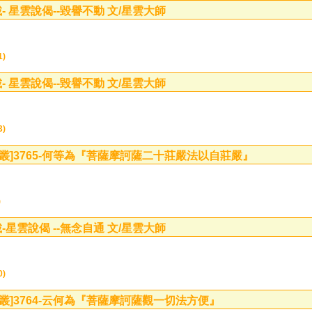
- 星雲說偈--毀譽不動 文/星雲大師
1)
- 星雲說偈--毀譽不動 文/星雲大師
3)
叢]
3765-何等為『菩薩摩訶薩二十莊嚴法以自莊嚴』
)
-星雲說偈 --無念自通 文/星雲大師
0)
叢]
3764-云何為『菩薩摩訶薩觀一切法方便』