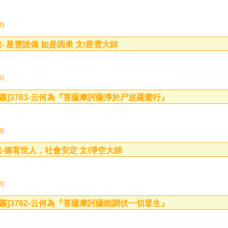
2)
- 星雲說偈 如是因果 文/星雲大師
5)
叢]
3763-云何為『菩薩摩訶薩淨於尸波羅蜜行』
0)
-德育世人，社會安定 文/淨空大師
2)
叢]
3762-云何為『菩薩摩訶薩能調伏一切眾生』