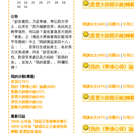
23
24
25
26
27
28
29
[星雲大師開示錄]
轉載
30
31
公告
『妙音書院』乃是專修、專弘西方淨
閱讀全文(460)
|
回覆(0)
|
引用(1
土，以求生『西方極樂世界』為目的之
教學場所。何以故？蓋依夏蓮居大德所
[星雲大師開示錄]
轉載
『會集』之《佛說大乘無量壽莊嚴清淨
平等覺經》中之『聞經獲益第四十八』
云：「、、皆當往生彼如來土，各於異
方次第成佛，同名『妙音如來』、、」
閱讀全文(490)
|
回覆(0)
|
引用(1
也。歡迎常來參訪及介紹給『親朋好
友』，並加入『我的最愛』。阿彌陀
[我的《學佛心得》論
佛！
我的分類(專題)
首頁(1767)
閱讀全文(474)
|
回覆(0)
|
引用(8
我的《學佛心得》論叢(898)
聖嚴大師開示錄(157)
星雲大師開示錄(649)
[星雲大師開示錄]
轉載
淨空大師開示錄(16)
證嚴大師開示錄(35)
最新日誌
閱讀全文(477)
|
回覆(0)
|
引用(1
3806-云何為『諸惡王等侵奪供養行
3805-云何為『破戒比丘之破戒初相
[我的《學佛心得》論
轉載-星雲說偈 慎始