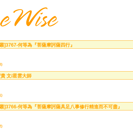
叢]
3767-何等為『菩薩摩訶薩四行』
0)
貴 文/星雲大師
1)
叢]
3766-何等為『菩薩摩訶薩具足八事修行精進而不可盡』
2)