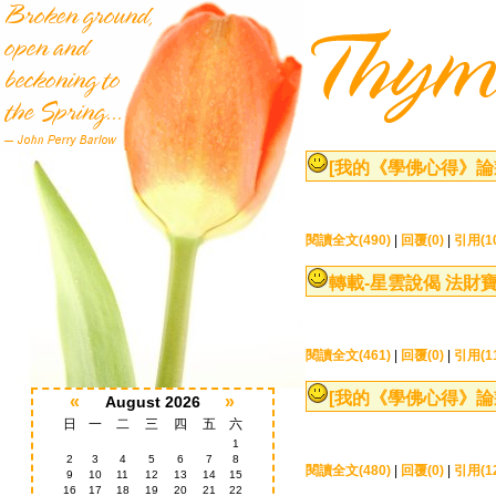
[我的《學佛心得》論
閱讀全文(490)
|
回覆(0)
|
引用(1
轉載-星雲說偈 法財寶
閱讀全文(461)
|
回覆(0)
|
引用(1
[我的《學佛心得》論
«
»
August 2026
日
一
二
三
四
五
六
1
2
3
4
5
6
7
8
閱讀全文(480)
|
回覆(0)
|
引用(1
9
10
11
12
13
14
15
16
17
18
19
20
21
22