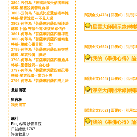
3804-云何為『破戒法師受信者奉施
轉載-星雲說偈善報自得
3803-云何為『破戒比丘受信者奉施
閱讀全文(478)
|
回覆(0)
|
引用(1
轉載-星雲說偈 -- 不見人過
3802-何等為『菩薩摩訶薩四擁護法
[星雲大師開示錄]
轉載
轉載-社論 整頓台電 恢復民眾信任
3801-何等為『菩薩摩訶薩四種禪定
3800-何等為『菩薩摩訶薩四種精進
轉載- 脫離心靈苦難 文/
閱讀全文(652)
|
回覆(0)
|
引用(1
3799-何等為『菩薩摩訶薩四種智慧
轉載- 星雲說偈-- 讀經
[我的《學佛心得》論
3798-何等為『菩薩摩訶薩四種施具
轉載- 星雲說偈-- 自心佛
3797-何等為『菩薩摩訶薩四種忍辱
轉載-星雲說偈-- 業力不失
閱讀全文(444)
|
回覆(0)
|
引用(1
3796-何等為『菩薩摩訶薩四滿足法
[淨空大師開示錄]
轉載
最新回覆
留言板
我要留言
閱讀全文(502)
|
回覆(0)
|
引用(1
統計
[我的《學佛心得》論
Blog名稱:妙音書院
日誌總數:1767
評論數量:0