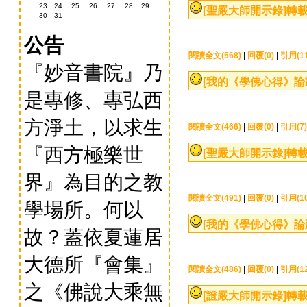
23
24
25
26
27
28
29
[聖嚴大師開示錄]
轉載
30
31
公告
閱讀全文(568)
|
回覆(0)
|
引用(11
『妙音書院』乃
[我的《學佛心得》論
是專修、專弘西
方淨土，以求生
閱讀全文(466)
|
回覆(0)
|
引用(7)
『西方極樂世
[聖嚴大師開示錄]
轉載
界』為目的之教
閱讀全文(491)
|
回覆(0)
|
引用(10
學場所。何以
[我的《學佛心得》論
故？蓋依夏蓮居
大德所『會集』
閱讀全文(486)
|
回覆(0)
|
引用(12
之《佛說大乘無
[證嚴大師開示錄]
轉載