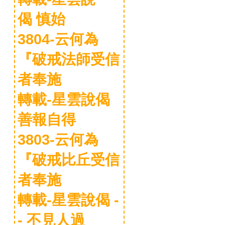
偈 慎始
3804-云何為
『破戒法師受信
者奉施
轉載-星雲說偈
善報自得
3803-云何為
『破戒比丘受信
者奉施
轉載-星雲說偈 -
- 不見人過