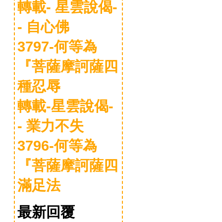
轉載- 星雲說偈-
- 自心佛
3797-何等為
『菩薩摩訶薩四
種忍辱
轉載-星雲說偈-
- 業力不失
3796-何等為
『菩薩摩訶薩四
滿足法
最新回覆