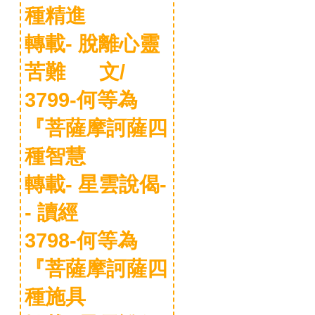
種精進
轉載- 脫離心靈
苦難 文/
3799-何等為
『菩薩摩訶薩四
種智慧
轉載- 星雲說偈-
- 讀經
3798-何等為
『菩薩摩訶薩四
種施具