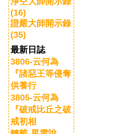
淨空大師開示錄
(16)
證嚴大師開示錄
(35)
最新日誌
3806-云何為
『諸惡王等侵奪
供養行
3805-云何為
『破戒比丘之破
戒初相
轉載-星雲說