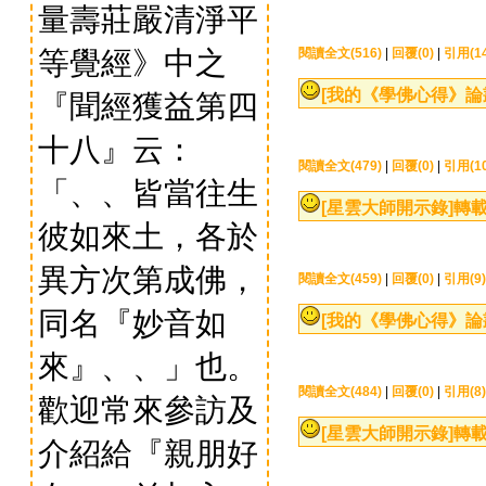
量壽莊嚴清淨平
等覺經》中之
閱讀全文(516)
|
回覆(0)
|
引用(14
[我的《學佛心得》論
『聞經獲益第四
十八』云：
閱讀全文(479)
|
回覆(0)
|
引用(10
「、、皆當往生
[星雲大師開示錄]
轉載
彼如來土，各於
異方次第成佛，
閱讀全文(459)
|
回覆(0)
|
引用(9)
同名『妙音如
[我的《學佛心得》論
來』、、」也。
閱讀全文(484)
|
回覆(0)
|
引用(8)
歡迎常來參訪及
[星雲大師開示錄]
轉載
介紹給『親朋好