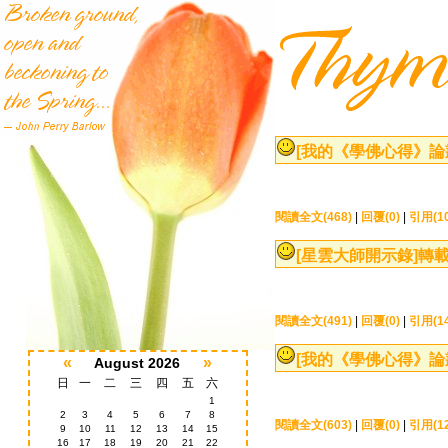
[我的《學佛心得》論
閱讀全文(468)
|
回覆(0)
|
引用(10
[星雲大師開示錄]
轉載
閱讀全文(491)
|
回覆(0)
|
引用(14
[我的《學佛心得》論
«
»
August 2026
日
一
二
三
四
五
六
1
2
3
4
5
6
7
8
閱讀全文(603)
|
回覆(0)
|
引用(12
9
10
11
12
13
14
15
16
17
18
19
20
21
22