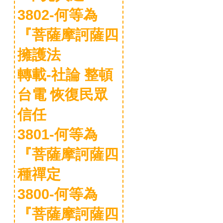
3802-何等為
『菩薩摩訶薩四
擁護法
轉載-社論 整頓
台電 恢復民眾
信任
3801-何等為
『菩薩摩訶薩四
種禪定
3800-何等為
『菩薩摩訶薩四