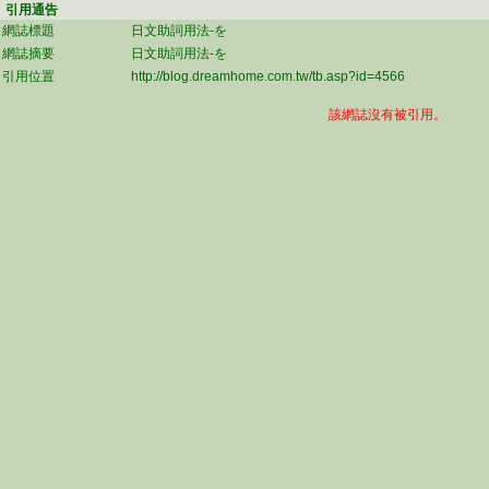
引用通告
網誌標題
日文助詞用法-を
網誌摘要
日文助詞用法-を
引用位置
http://blog.dreamhome.com.tw/tb.asp?id=4566
該網誌沒有被引用。