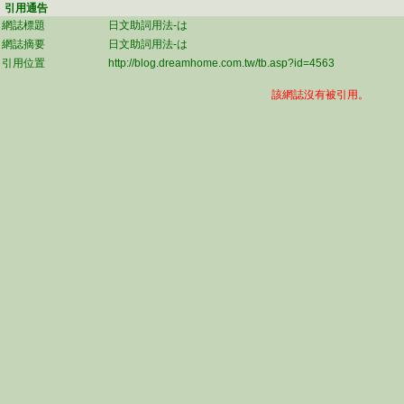
引用通告
網誌標題
日文助詞用法-は
網誌摘要
日文助詞用法-は
引用位置
http://blog.dreamhome.com.tw/tb.asp?id=4563
該網誌沒有被引用。