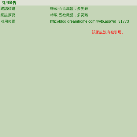
引用通告
網誌標題
轉載-五欲熾盛，多災難
網誌摘要
轉載-五欲熾盛，多災難
引用位置
http://blog.dreamhome.com.tw/tb.asp?id=31773
該網誌沒有被引用。