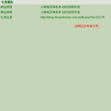
引用通告
網誌標題
小豬楊丞琳私奔 紐約陪唱伴遊
網誌摘要
小豬楊丞琳私奔 紐約陪唱伴遊
引用位置
http://blog.dreamhome.com.tw/tb.asp?id=25178
該網誌沒有被引用。