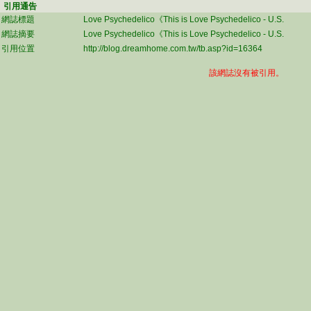
引用通告
網誌標題
Love Psychedelico《This is Love Psychedelico - U.S.
網誌摘要
Love Psychedelico《This is Love Psychedelico - U.S.
引用位置
http://blog.dreamhome.com.tw/tb.asp?id=16364
該網誌沒有被引用。