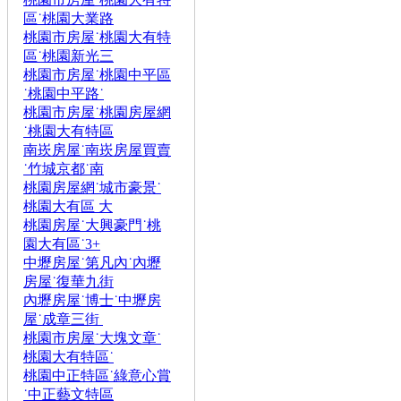
區˙桃園大業路
桃園市房屋˙桃園大有特
區˙桃園新光三
桃園市房屋˙桃園中平區
˙桃園中平路˙
桃園市房屋˙桃園房屋網
˙桃園大有特區
南崁房屋˙南崁房屋買賣
˙竹城京都˙南
桃園房屋網˙城市豪景˙
桃園大有區 大
桃園房屋˙大興豪門˙桃
園大有區˙3+
中壢房屋˙第凡內˙內壢
房屋˙復華九街
內壢房屋˙博士˙中壢房
屋˙成章三街
桃園市房屋˙大塊文章˙
桃園大有特區˙
桃園中正特區˙綠意心賞
˙中正藝文特區