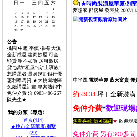
日
一
二
三
四
五
六
[★時尚裝潢屋華廈/別墅
1
夢想家 部落屋 發表於 2007/11/1
2
3
4
5
6
7
8
9
10
11
12
13
14
15
16
17
18
19
20
21
22
23
24
25
26
27
28
29
30
31
公告
桃園 中壢 平鎮 楊梅 大溪
全新成屋 建商餘屋 可全
額貸 租不如買 房租繳房
貸 協助"租屋"或"上班族"
想購屋者 量身規劃銀行優
中平區 電梯華廈 藍天富貴 優
惠利率房貸 ★大桃園地區
免錢購屋計畫 專案熱銷中
約 49.34
坪
︱全新裝潢
免仲介費 洽 0983-486-267
陳先生★
免仲介費
*
歡迎現場
我的分類〈專題〉
首頁(414)
@看喜歡 價可議@
★
歡迎現場
★桃市全新華廈/別墅
(29)
免仲介費 另有300多間 