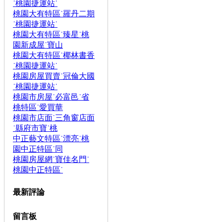
˙桃園捷運站˙
桃園大有特區˙羅丹二期
˙桃園捷運站˙
桃園大有特區˙臻星˙桃
園新成屋˙寶山
桃園大有特區˙椰林書香
˙桃園捷運站˙
桃園房屋買賣˙冠倫大國
˙桃園捷運站˙
桃園市房屋˙必富邑˙省
桃特區˙愛買華
桃園市店面˙三角窗店面
˙縣府市寶˙桃
中正藝文特區˙漂亮˙桃
園中正特區˙同
桃園房屋網˙寶佳名門˙
桃園中正特區˙
最新評論
留言板