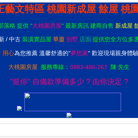
正藝文特區 桃園新成屋 餘屋 桃
部落格
提供
"
大桃園房屋
"
最新房訊
建商自售
新成屋
新
/
中古
裝潢實品屋
華廈
別墅
店面
提供您全方位多
仔
用心
為您推薦 溫馨舒適的
"
夢想家
"
歡迎現場親身體
大桃園房屋
服務
專線：
0983-486-267
陳 先生
"挺你" 自備款準備多少 ? 由你決定 ?