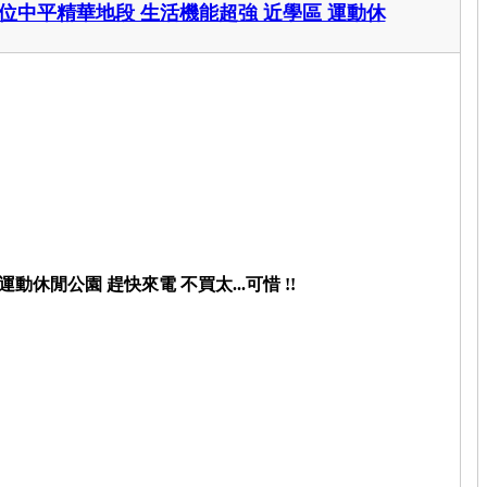
 位中平精華地段 生活機能超強 近學區 運動休
休閒公園 趕快來電 不買太...可惜 !!