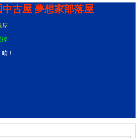
園中古屋 夢想家部落屋
餘
屋
選
擇
驗
唷
!