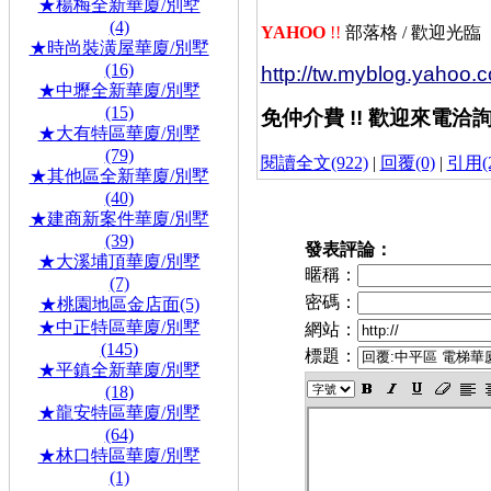
★楊梅全新華廈/別墅
(4)
YAHOO
!!
部落格 /
歡迎光臨
★時尚裝潢屋華廈/別墅
(16)
http://tw.myblog.yahoo
★中壢全新華廈/別墅
(15)
免仲介費 !! 歡迎來電洽
★大有特區華廈/別墅
(79)
閱讀全文(922)
|
回覆(0)
|
引用(2
★其他區全新華廈/別墅
(40)
★建商新案件華廈/別墅
(39)
發表評論：
★大溪埔頂華廈/別墅
暱稱：
(7)
密碼：
★桃園地區金店面(5)
★中正特區華廈/別墅
網站：
(145)
標題：
★平鎮全新華廈/別墅
(18)
★龍安特區華廈/別墅
(64)
★林口特區華廈/別墅
(1)