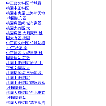
中正藝文特區˙竹城賞˙
桃園中正特區˙
桃園市房屋˙上海新天地
˙桃園龍安區˙
桃園房屋網˙城市豪景˙
桃園大有區˙大
桃園房屋˙大興豪門˙桃
園大有區˙桃園
中正藝文特區˙竹城箱根
˙中正特區˙南
中正特區˙世紀風華˙桃
園捷運站˙莊敬
桃園中正特區˙城品˙中
正藝文特區˙大
桃園房屋網˙日光流域˙
桃園中正特區˙
桃園中正特區˙羅浮宮廷
˙桃園捷運站˙
桃園大有特區˙台北東京
˙桃園捷運站˙
桃園大有特區˙花開富貴