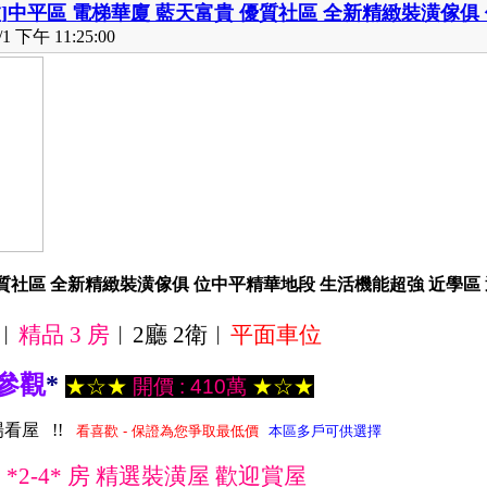
]
中平區 電梯華廈 藍天富貴 優質社區 全新精緻裝潢傢俱
 下午 11:25:00
質社區 全新精緻裝潢傢俱 位中平精華地段 生活機能超強 近學區 運動
︱
精品
3
房
︱2廳 2衛︱
平面
車位
參觀
*
★☆★
開價 : 410萬
★☆★
看屋 !!
看喜歡
-
保證
為您爭取最低價
本區多戶可供選擇
*2-4* 房 精選裝潢屋 歡迎賞屋