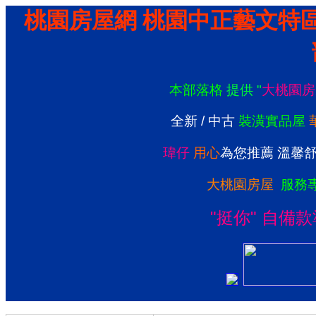
桃園房屋網 桃園中正藝文特區
本部落格
提供
"
大桃園房
全新
/
中古
裝潢實品屋
瑋仔
用心
為您推薦 溫馨
大桃園房屋
服務
"挺你" 自備款