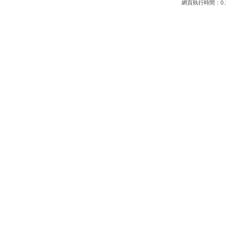
網頁執行時間：0.1