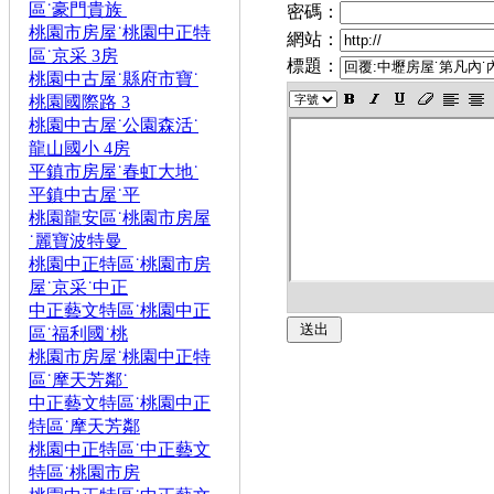
區˙豪門貴族
密碼：
桃園市房屋˙桃園中正特
網站：
區˙京采 3房
標題：
桃園中古屋˙縣府市寶˙
桃園國際路 3
桃園中古屋˙公園森活˙
龍山國小 4房
平鎮市房屋˙春虹大地˙
平鎮中古屋˙平
桃園龍安區˙桃園市房屋
˙麗寶波特曼
桃園中正特區˙桃園市房
屋˙京采˙中正
中正藝文特區˙桃園中正
區˙福利國˙桃
桃園市房屋˙桃園中正特
區˙摩天芳鄰˙
中正藝文特區˙桃園中正
特區˙摩天芳鄰
桃園中正特區˙中正藝文
特區˙桃園市房