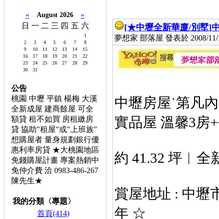
«
»
August 2026
日
一
二
三
四
五
六
[★中壢全新華廈/別墅]
中
1
夢想家 部落屋 發表於 2008/11/13
2
3
4
5
6
7
8
9
10
11
12
13
14
15
16
17
18
19
20
21
22
23
24
25
26
27
28
29
30
31
公告
桃園 中壢 平鎮 楊梅 大溪
中壢房屋˙第凡內
全新成屋 建商餘屋 可全
實品屋 溫馨3房+
額貸 租不如買 房租繳房
貸 協助"租屋"或"上班族"
想購屋者 量身規劃銀行優
惠利率房貸 ★大桃園地區
約 41.32 坪︱
免錢購屋計畫 專案熱銷中
免仲介費 洽 0983-486-267
陳先生★
賞屋地址 : 中壢市 
我的分類〈專題〉
年 ☆
首頁(414)