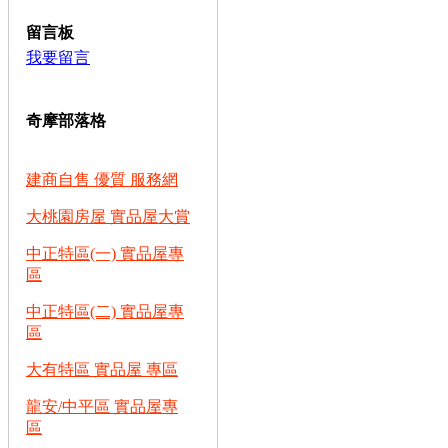
留言板
我要留言
奇摩部落格
建商自售 優質 服務網
大桃園房屋 實品屋大賞
中正特區(一) 實品屋專
區
中正特區(二) 實品屋專
區
大有特區 實品屋 專區
龍安/中平區 實品屋專
區