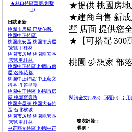
★提供 桃園房地
★林口特區華廈/別墅
(1)
★建商自售 新成屋
日誌更新
墅 店面 提供您
桃園市房屋˙巴黎伯爵˙
桃園中正特區
★【可搭配 30
桃園龍安區˙桃園市房屋
˙宏國甲桂林
桃園市房屋˙桃園龍安區
桃園 夢想家 部落屋 
˙宏國甲桂林
桃園中正特區˙桃園市房
中壢房屋,第凡內,內壢房屋,
屋˙名峰花都
內壢房屋,復華九街,中壢房
桃園中正特區˙中正藝文
特區˙孔雀皇朝
街,中壢房屋,第凡內,內壢房
桃園中正特區˙桃園市房
屋˙桃園寶慶路
閱讀全文(2288)
|
回覆(0)
|
引用(
桃園房屋網˙桃園大有特
區˙台北檳城
桃園市房屋˙桃園龍安區
發表評論：
˙宏國甲桂林
暱稱：
中正藝文特區˙桃園中正