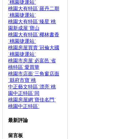
˙桃園捷運站˙
桃園大有特區˙羅丹二期
˙桃園捷運站˙
桃園大有特區˙臻星˙桃
園新成屋˙寶山
桃園大有特區˙椰林書香
˙桃園捷運站˙
桃園房屋買賣˙冠倫大國
˙桃園捷運站˙
桃園市房屋˙必富邑˙省
桃特區˙愛買華
桃園市店面˙三角窗店面
˙縣府市寶˙桃
中正藝文特區˙漂亮˙桃
園中正特區˙同
桃園房屋網˙寶佳名門˙
桃園中正特區˙
最新評論
留言板