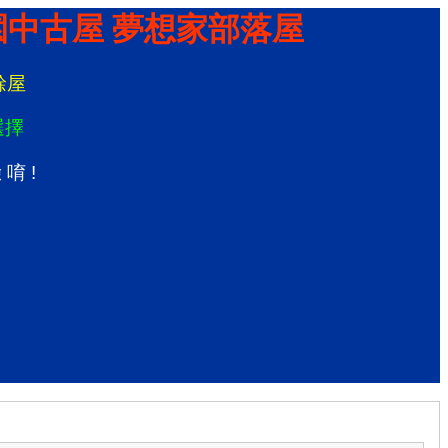
園中古屋 夢想家部落屋
餘
屋
選
擇
驗
唷
!