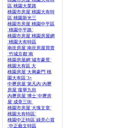
區˙桃園大業路
桃園市房屋˙桃園大有特
區˙桃園新光三
桃園市房屋˙桃園中平區
˙桃園中平路˙
桃園市房屋˙桃園房屋網
˙桃園大有特區
南崁房屋˙南崁房屋買賣
˙竹城京都˙南
桃園房屋網˙城市豪景˙
桃園大有區 大
桃園房屋˙大興豪門˙桃
園大有區˙3+
中壢房屋˙第凡內˙內壢
房屋˙復華九街
內壢房屋˙博士˙中壢房
屋˙成章三街
桃園市房屋˙大塊文章˙
桃園大有特區˙
桃園中正特區˙綠意心賞
˙中正藝文特區