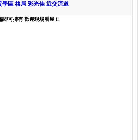
質學區 格局 彩光佳 近交流道
即可擁有 歡迎現場看屋 !!