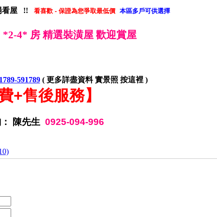
看屋 !!
看喜歡
-
保證
為您爭取最低價
本區多戶可供選擇
*2-4* 房 精選裝潢屋 歡迎賞屋
91789-591789
(
更多詳盡資料
實景照
按這裡
)
費
+
售後服務
】
詢： 陳先生
0925-094-996
0)