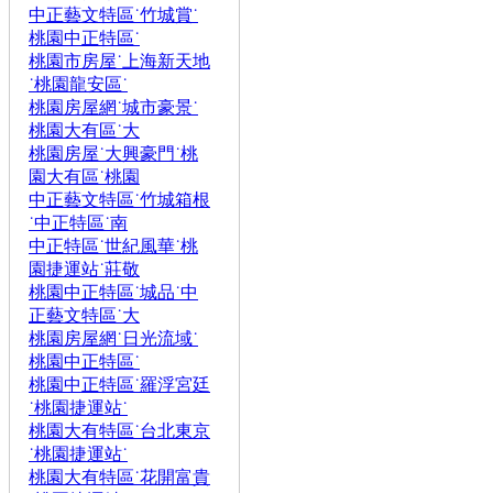
中正藝文特區˙竹城賞˙
桃園中正特區˙
桃園市房屋˙上海新天地
˙桃園龍安區˙
桃園房屋網˙城市豪景˙
桃園大有區˙大
桃園房屋˙大興豪門˙桃
園大有區˙桃園
中正藝文特區˙竹城箱根
˙中正特區˙南
中正特區˙世紀風華˙桃
園捷運站˙莊敬
桃園中正特區˙城品˙中
正藝文特區˙大
桃園房屋網˙日光流域˙
桃園中正特區˙
桃園中正特區˙羅浮宮廷
˙桃園捷運站˙
桃園大有特區˙台北東京
˙桃園捷運站˙
桃園大有特區˙花開富貴