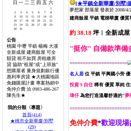
日
一
二
三
四
五
六
[★平鎮全新華廈/別墅]
1
夢想家 部落屋 發表於 2008/4/27
2
3
4
5
6
7
8
9
10
11
12
13
14
15
建商餘屋 平鎮 電梯華廈 優質
16
17
18
19
20
21
22
23
24
25
26
27
28
29
30
31
約 38.18
坪
︱全新成屋
公告
桃園 中壢 平鎮 楊梅 大溪
"挺你" 自備款準備多
全新成屋 建商餘屋 可全
額貸 租不如買 房租繳房
======================
貸 協助"租屋"或"上班族"
想購屋者 量身規劃銀行優
名人居
位 平鎮 平興國小旁 
惠利率房貸 ★大桃園地區
免錢購屋計畫 專案熱銷中
投資 $ 自住
稀有 優質 單純 
免仲介費 洽 0983-486-267
陳先生★
瑋仔
為您打造溫馨舒適的"
夢
我的分類〈專題〉
=======================
首頁(414)
★桃市全新華廈/別墅
免仲介費
*
歡迎現場
(29)