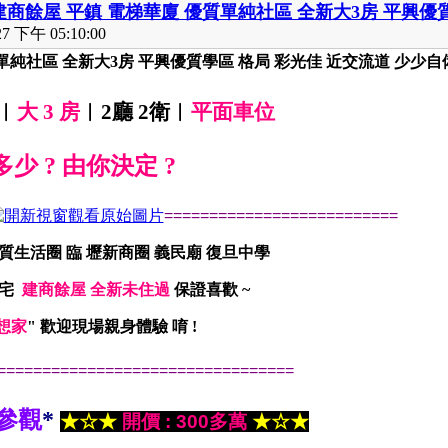
建商餘屋 平鎮 電梯華廈 優質單純社區 全新大3房 平興優
 下午 05:10:00
單純社區 全新大3房 平興優質學區 格局 彩光佳 近交流道 少少自備
︱
大
3 房
︱2廳 2衛︱
平面車位
少 ? 由你決定 ?
==========================
優質生活圈 臨 壢新商圈 義民廟 復旦中學
住宅
建商餘屋 全新未住過
保證喜歡 ~
想家
" 歡迎現場親身體驗 唷 !
=================================
參觀
*
★☆★
開價 : 300多萬
★☆★