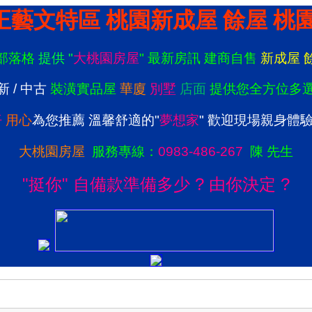
正藝文特區 桃園新成屋 餘屋 桃
部落格
提供
"
大桃園房屋
"
最新房訊
建商自售
新成屋
新
/
中古
裝潢實品屋
華廈
別墅
店面
提供您全方位多
仔
用心
為您推薦 溫馨舒適的
"
夢想家
"
歡迎現場親身體
大桃園房屋
服務
專線：
0983-486-267
陳 先生
"挺你" 自備款準備多少 ? 由你決定 ?