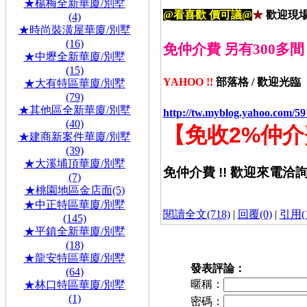
★楊梅全新華廈/別墅
@看喜歡 價可議@
★
歡迎現場
(4)
★時尚裝潢屋華廈/別墅
(16)
免仲介費 另有300多間 
★中壢全新華廈/別墅
(15)
YAHOO !!
部落格 /
歡迎光臨
★大有特區華廈/別墅
(79)
★其他區全新華廈/別墅
http://tw.myblog.yahoo.com/5
(40)
【
免收
2%
仲介
★建商新案件華廈/別墅
(39)
★大溪埔頂華廈/別墅
免仲介費 !! 歡迎來電洽
(7)
★桃園地區金店面(5)
★中正特區華廈/別墅
閱讀全文(718)
|
回覆(0)
|
引用(1
(145)
★平鎮全新華廈/別墅
(18)
★龍安特區華廈/別墅
發表評論：
(64)
暱稱：
★林口特區華廈/別墅
(1)
密碼：