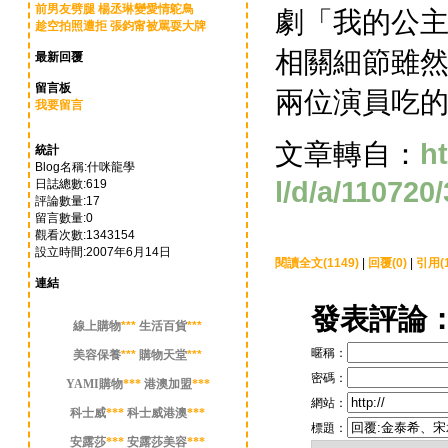
前男友劈腿 楊丞琳變愛情鴕鳥
劇「我的公
趁空拍照遭拒 張鈞甯被罵耍大牌
相關細節雖
最新回覆
留言板
兩位演員吃
我要留言
文章轉自：
ht
統計
Blog名稱:什咪龍學
l/d/a/110720
日誌總數:619
評論數量:17
留言數量:0
觀看次數:1343154
設立時間:2007年6月14日
閱讀全文(1149)
|
回覆(0)
|
引用(1
連結
發表評論
線上購物
***
生活百貨
***
暱稱：
美容保養
***
購物天堂
***
密碼：
YAMI購物
***
港澳加盟
***
網站：
科士威
***
科士威港澳
***
標題：
安露莎
***
安露莎美容
***