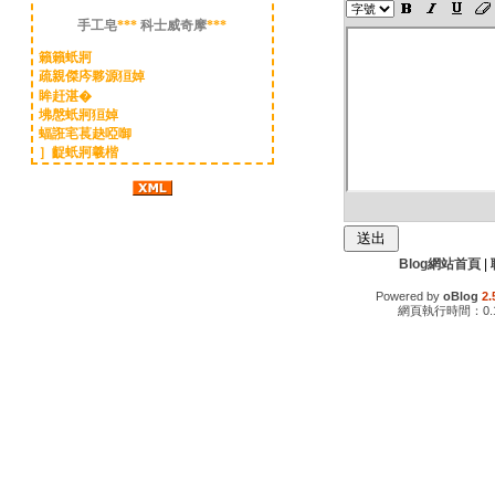
手工皂
***
科士威奇摩
***
籟籟蚔牁
疏親傑庈夥源狟婥
眸赶湛�
坲慇蚔牁狟婥
蝠誑宒萇赽啞啣
］齪蚔牁羲楷
Blog網站首頁
|
Powered by
oBlog
2.
網頁執行時間：0.1