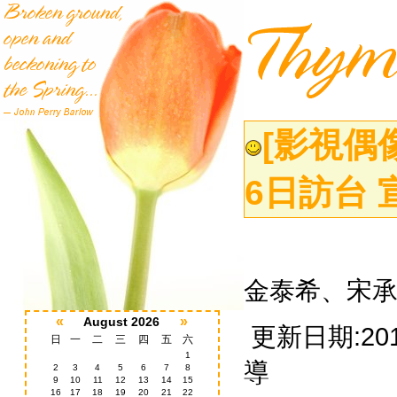
[影視偶
6日訪台
金泰希、宋承
«
»
August 2026
更新日期:2011
日
一
二
三
四
五
六
1
導
2
3
4
5
6
7
8
9
10
11
12
13
14
15
16
17
18
19
20
21
22