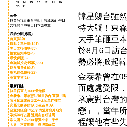
23
24
25
26
27
28
29
30
31
韓星襲台雖
公告
投資解說頁由台灣銀行轉載來而/學日
特大號！東
文很簡單轉載自日本語教室
我的分類(專題)
大手筆砸重
首頁(619)
轉貼文章分享(141)
於8月6日訪
學日文很簡單(85)
性愛新知專題(4)
環境保護(3)
勢必將掀起
金融與投資/股票(338)
輕食養身食補(3)
影視偶像報報(22)
金泰希曾在0
英文學習(12)
而處處受限
最新日誌
韓星從軍去 Rain最搶眼
金泰希、宋承憲8月6日訪台 宣傳「我
承憲對台灣
張根碩透露曾因工作太忙患抑郁症
家屬悲痛終結TAIJI生命 X JA
戀」，當年
金宣兒狂瘦14公斤 擠溝露背秀窈窕
孕媽咪柯以柔 遭網友合成裸照
程讓他有些失
常失聯？ Junior戀黃小柔 半年
大Ｓ「不賣廚藝」 微博賣肉麻