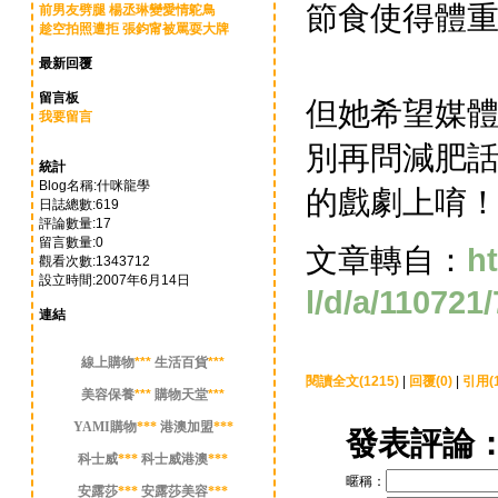
節食使得體
前男友劈腿 楊丞琳變愛情鴕鳥
趁空拍照遭拒 張鈞甯被罵耍大牌
最新回覆
留言板
但她希望媒
我要留言
別再問減肥
統計
Blog名稱:什咪龍學
的戲劇上唷
日誌總數:619
評論數量:17
留言數量:0
文章轉自：
ht
觀看次數:1343712
設立時間:2007年6月14日
l/d/a/110721/
連結
線上購物
***
生活百貨
***
閱讀全文(1215)
|
回覆(0)
|
引用(1
美容保養
***
購物天堂
***
YAMI購物
***
港澳加盟
***
發表評論
科士威
***
科士威港澳
***
暱稱：
安露莎
***
安露莎美容
***