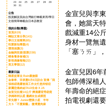
23
24
25
26
27
28
29
30
31
金宣兒與李
公告
投資解說頁由台灣銀行轉載來而/學日
會，她當天
文很簡單轉載自日本語教室
我的分類(專題)
戲減重14公
首頁(619)
轉貼文章分享(141)
身材一覽無
學日文很簡單(85)
性愛新知專題(4)
環境保護(3)
「塞ㄋㄞ」
金融與投資/股票(338)
輕食養身食補(3)
影視偶像報報(22)
英文學習(12)
金宣兒因6年
最新日誌
韓星從軍去 Rain最搶眼
包師傅深植
金泰希、宋承憲8月6日訪台 宣傳「我
張根碩透露曾因工作太忙患抑郁症
家屬悲痛終結TAIJI生命 X JA
年壽命的絕症
金宣兒狂瘦14公斤 擠溝露背秀窈窕
孕媽咪柯以柔 遭網友合成裸照
拍電視劇還要
常失聯？ Junior戀黃小柔 半年
大Ｓ「不賣廚藝」 微博賣肉麻