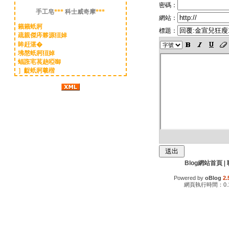
密碼：
手工皂
***
科士威奇摩
***
網站：
籟籟蚔牁
標題：
疏親傑庈夥源狟婥
眸赶湛�
坲慇蚔牁狟婥
蝠誑宒萇赽啞啣
］齪蚔牁羲楷
Blog網站首頁
|
Powered by
oBlog
2.
網頁執行時間：0.1