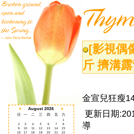
[影視偶
斤 擠溝
金宣兒狂瘦1
«
»
August 2026
更新日期:201
日
一
二
三
四
五
六
1
導
2
3
4
5
6
7
8
9
10
11
12
13
14
15
16
17
18
19
20
21
22