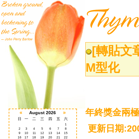
[轉貼文
M型化
年終獎金兩極
«
»
August 2026
日
一
二
三
四
五
六
1
更新日期:2009/
2
3
4
5
6
7
8
9
10
11
12
13
14
15
16
17
18
19
20
21
22