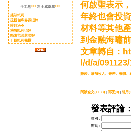
何啟聖表示
手工皂
***
科士威奇摩
***
年終也會投
籟籟蚔牁
疏親傑庈夥源狟婥
材料等其他
眸赶湛�
坲慇蚔牁狟婥
蝠誑宒萇赽啞啣
到金融海嘯前
］齪蚔牁羲楷
文章轉自：
ht
l/d/a/091123/
賺錢
。
增加收入
。
兼差
。
兼職
。
閱讀全文(1133)
|
回覆(0)
|
引用(1
發表評論
暱稱：
密碼：