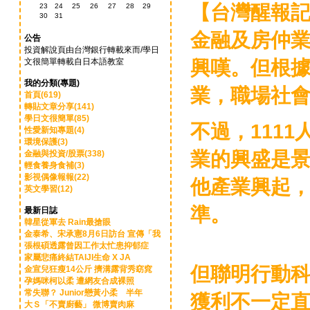
【台灣醒報
23
24
25
26
27
28
29
30
31
金融及房仲業
公告
投資解說頁由台灣銀行轉載來而/學日
興嘆。但根據
文很簡單轉載自日本語教室
我的分類(專題)
業，職場社會
首頁(619)
轉貼文章分享(141)
學日文很簡單(85)
不過，111
性愛新知專題(4)
環境保護(3)
業的興盛是
金融與投資/股票(338)
輕食養身食補(3)
影視偶像報報(22)
他產業興起
英文學習(12)
準。
最新日誌
韓星從軍去 Rain最搶眼
金泰希、宋承憲8月6日訪台 宣傳「我
張根碩透露曾因工作太忙患抑郁症
家屬悲痛終結TAIJI生命 X JA
但聯明行動
金宣兒狂瘦14公斤 擠溝露背秀窈窕
孕媽咪柯以柔 遭網友合成裸照
常失聯？ Junior戀黃小柔 半年
獲利不一定
大Ｓ「不賣廚藝」 微博賣肉麻