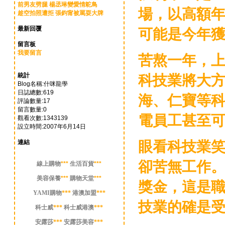
前男友劈腿 楊丞琳變愛情鴕鳥
場，以高額
趁空拍照遭拒 張鈞甯被罵耍大牌
最新回覆
可能是今年
留言板
我要留言
苦熬一年，
統計
科技業將大
Blog名稱:什咪龍學
日誌總數:619
海、仁寶等科
評論數量:17
留言數量:0
電員工甚至可
觀看次數:1343139
設立時間:2007年6月14日
眼看科技業笑
連結
卻苦無工作
線上購物
***
生活百貨
***
美容保養
***
購物天堂
***
獎金，這是職
YAMI購物
***
港澳加盟
***
技業的確是
科士威
***
科士威港澳
***
安露莎
***
安露莎美容
***