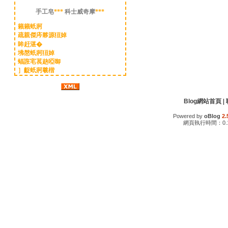
手工皂
***
科士威奇摩
***
籟籟蚔牁
疏親傑庈夥源狟婥
眸赶湛�
坲慇蚔牁狟婥
蝠誑宒萇赽啞啣
］齪蚔牁羲楷
Blog網站首頁
|
Powered by
oBlog
2.
網頁執行時間：0.1