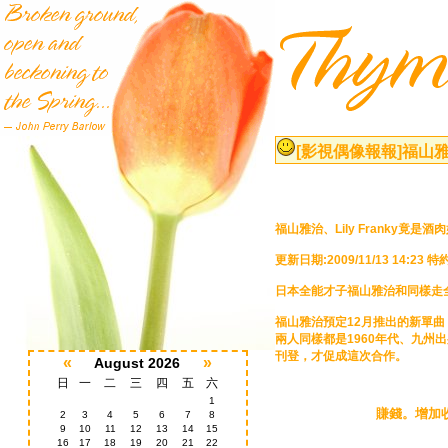
[影視偶像報報]
福山雅治
福山雅治、Lily Franky竟
更新日期:2009/11/13 14:2
日本全能才子福山雅治和同樣走全才
福山雅治預定12月推出的新單曲「
兩人同樣都是1960年代、九州出
刊登，才促成這次合作。
«
»
August 2026
日
一
二
三
四
五
六
1
賺錢
。
增加
2
3
4
5
6
7
8
9
10
11
12
13
14
15
16
17
18
19
20
21
22