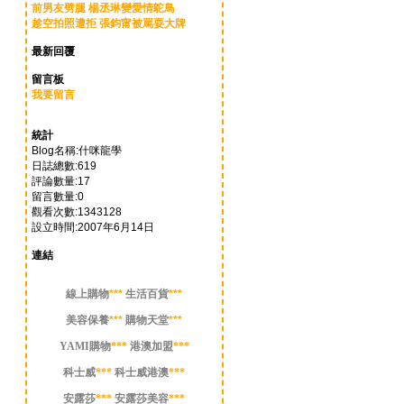
前男友劈腿 楊丞琳變愛情鴕鳥
趁空拍照遭拒 張鈞甯被罵耍大牌
最新回覆
留言板
我要留言
統計
Blog名稱:什咪龍學
日誌總數:619
評論數量:17
留言數量:0
觀看次數:1343128
設立時間:2007年6月14日
連結
線上購物
***
生活百貨
***
美容保養
***
購物天堂
***
YAMI購物
***
港澳加盟
***
科士威
***
科士威港澳
***
安露莎
***
安露莎美容
***