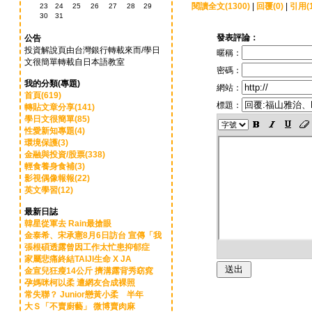
閱讀全文(1300)
|
回覆(0)
|
引用(1
23
24
25
26
27
28
29
30
31
發表評論：
公告
投資解說頁由台灣銀行轉載來而/學日
暱稱：
文很簡單轉載自日本語教室
密碼：
我的分類(專題)
網站：
首頁(619)
標題：
轉貼文章分享(141)
學日文很簡單(85)
性愛新知專題(4)
環境保護(3)
金融與投資/股票(338)
輕食養身食補(3)
影視偶像報報(22)
英文學習(12)
最新日誌
韓星從軍去 Rain最搶眼
金泰希、宋承憲8月6日訪台 宣傳「我
張根碩透露曾因工作太忙患抑郁症
家屬悲痛終結TAIJI生命 X JA
金宣兒狂瘦14公斤 擠溝露背秀窈窕
孕媽咪柯以柔 遭網友合成裸照
常失聯？ Junior戀黃小柔 半年
大Ｓ「不賣廚藝」 微博賣肉麻