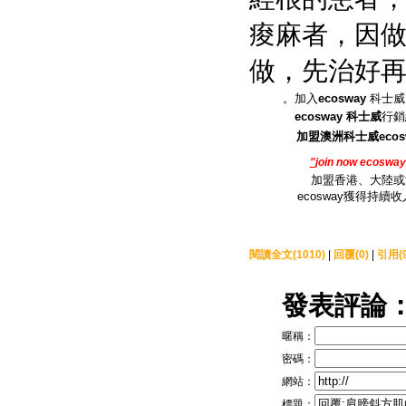
痠麻者，因
做，先治好
。加入
ecosway
科士威
ecosway
科士威
行銷
加盟澳洲科士威ecos
"
join now
ecoswa
加盟香港、大陸或
ecosway
獲得持續收
閱讀全文(1010)
|
回覆(0)
|
引用(9
發表評論
暱稱：
密碼：
網站：
標題：