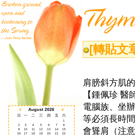
[轉貼文
肩膀斜方肌
【鍾佩珍 醫師
電腦族、坐
«
»
August 2026
日
一
二
三
四
五
六
等必須長時
1
2
3
4
5
6
7
8
會聳肩（注
9
10
11
12
13
14
15
16
17
18
19
20
21
22