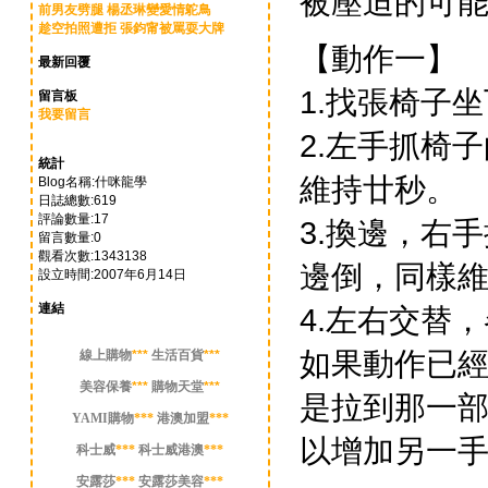
被壓迫的可
前男友劈腿 楊丞琳變愛情鴕鳥
趁空拍照遭拒 張鈞甯被罵耍大牌
【動作一】
最新回覆
1.找張椅子
留言板
我要留言
2.左手抓椅
統計
維持廿秒。
Blog名稱:什咪龍學
日誌總數:619
評論數量:17
3.換邊，右
留言數量:0
觀看次數:1343138
邊倒，同樣
設立時間:2007年6月14日
連結
4.左右交替
如果動作已
線上購物
***
生活百貨
***
美容保養
***
購物天堂
***
是拉到那一
YAMI購物
***
港澳加盟
***
以增加另一
科士威
***
科士威港澳
***
安露莎
***
安露莎美容
***