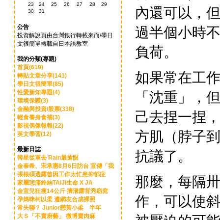
23
24
25
26
27
28
29
內還可以，
30
31
公告
過半個小時
投資解說頁由台灣銀行轉載來而/學日
文很簡單轉載自日本語教室
負荷。
我的分類(專題)
首頁(619)
如果常在工
轉貼文章分享(141)
學日文很簡單(85)
性愛新知專題(4)
「沈重」，
環境保護(3)
金融與投資/股票(338)
己去捏一捏
輕食養身食補(3)
影視偶像報報(22)
方肌（脖子
英文學習(12)
最新日誌
抗議了。
韓星從軍去 Rain最搶眼
金泰希、宋承憲8月6日訪台 宣傳「我
張根碩透露曾因工作太忙患抑郁症
那麼，每隔
家屬悲痛終結TAIJI生命 X JA
金宣兒狂瘦14公斤 擠溝露背秀窈窕
作，可以使
孕媽咪柯以柔 遭網友合成裸照
常失聯？ Junior戀黃小柔 半年
大Ｓ「不賣廚藝」 微博賣肉麻