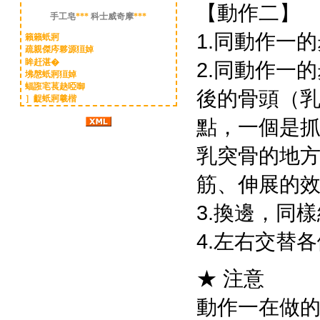
【動作二】
手工皂
***
科士威奇摩
***
1.同動作一
籟籟蚔牁
疏親傑庈夥源狟婥
眸赶湛�
2.同動作一
坲慇蚔牁狟婥
蝠誑宒萇赽啞啣
後的骨頭（
］齪蚔牁羲楷
點，一個是
乳突骨的地
筋、伸展的
3.換邊，同
4.左右交替
★ 注意
動作一在做