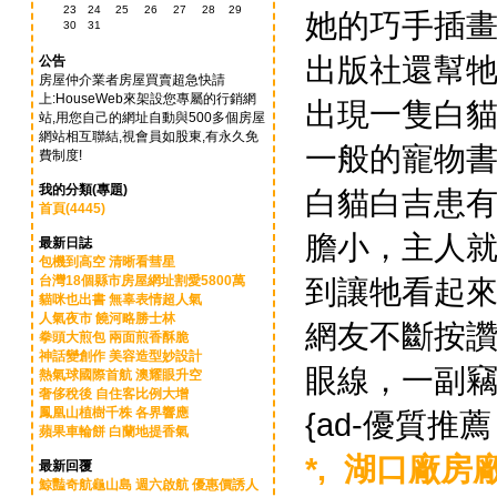
23
24
25
26
27
28
29
她的巧手插
30
31
出版社還幫
公告
房屋仲介業者房屋買賣超急快請
上:HouseWeb來架設您專屬的行銷網
出現一隻白
站,用您自己的網址自動與500多個房屋
網站相互聯結,視會員如股東,有永久免
一般的寵物
費制度!
我的分類(專題)
白貓白吉患
首頁(4445)
膽小，主人
最新日誌
包機到高空 清晰看彗星
台灣18個縣市房屋網址割愛5800萬
到讓牠看起
貓咪也出書 無辜表情超人氣
人氣夜市 饒河略勝士林
網友不斷按
拳頭大煎包 兩面煎香酥脆
神話變創作 美容造型妙設計
眼線，一副
熱氣球國際首航 澳耀眼升空
奢侈稅後 自住客比例大增
鳳凰山植樹千株 各界響應
{ad-優質推
蘋果車輪餅 白蘭地提香氣
*,
湖口廠房廠
最新回覆
鯨豔奇航龜山島 週六啟航 優惠價誘人