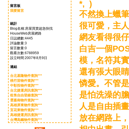
*, )
留言板
我要留言
不然換上蠟
很可愛，主人
統計
Blog名稱:房屋買賣超急快找
HouseWeb房屋網路
網友看得很
日誌總數:4445
評論數量:3
白吉一個PO
留言數量:0
觀看次數:6788959
模，名符其實c
設立時間:2007年8月9日
連結
還有張大眼
台北基隆物件查詢***
憐愛。不管
桃竹苗物件查詢***
中彰投物件查詢***
台北捷運房訊查詢***
是怕洗澡的
租售自由登錄查詢***
雲嘉南物件查詢***
人是自由插
高雄屏東物件查詢***
宜花東物件查詢***
高雄捷運房訊查詢***
放在網路上
台灣高鐵物件查詢***