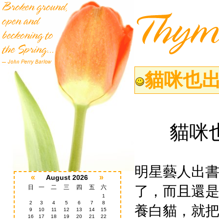
貓咪也出
貓咪
明星藝人出
«
»
August 2026
了，而且還
日
一
二
三
四
五
六
1
2
3
4
5
6
7
8
養白貓，就
9
10
11
12
13
14
15
16
17
18
19
20
21
22