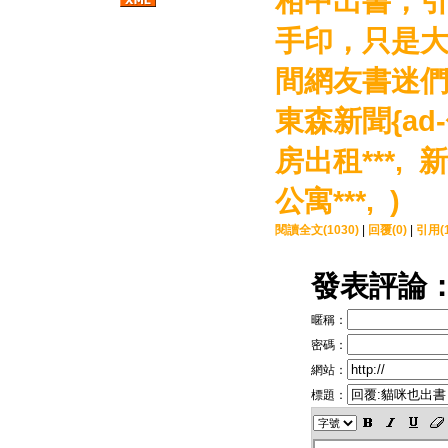
相中出書，
手印，只是
間網友書迷
東森新聞{ad
房出租***,
新
公寓***, )
閱讀全文(1030)
|
回覆(0)
|
引用(1
發表評論
暱稱：
密碼：
網站：
標題：