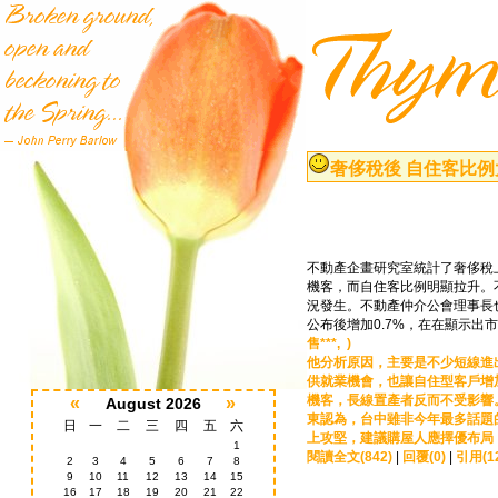
奢侈稅後 自住客比例
不動產企畫研究室統計了奢侈稅
機客，而自住客比例明顯拉升。
況發生。不動產仲介公會理事長也
公布後增加0.7%，在在顯示出
售***, )
他分析原因，主要是不少短線進
供就業機會，也讓自住型客戶增加
機客，長線置產者反而不受影響
«
»
August 2026
東認為，台中雖非今年最多話題
日
一
二
三
四
五
六
上攻堅，建議購屋人應擇優布局，
1
閱讀全文(842)
|
回覆(0)
|
引用(1
2
3
4
5
6
7
8
9
10
11
12
13
14
15
16
17
18
19
20
21
22