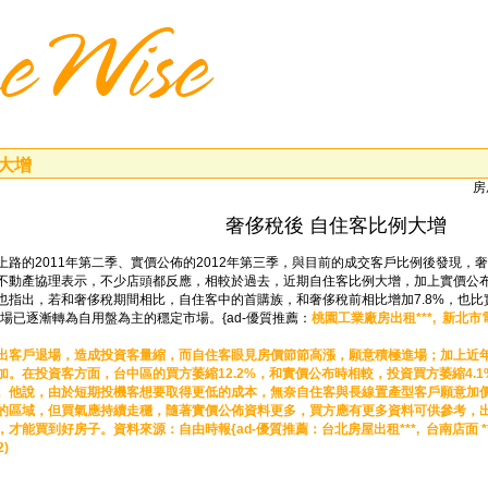
大增
房
奢侈稅後 自住客比例大增
上路的2011年第二季、實價公佈的2012年第三季，與目前的成交客戶比例後發現
不動產協理表示，不少店頭都反應，相較於過去，近期自住客比例大增，加上實價公
指出，若和奢侈稅期間相比，自住客中的首購族，和奢侈稅前相比增加7.8%，也比實
市場已逐漸轉為自用盤為主的穩定市場。{ad-優質推薦：
桃園工業廠房出租***,
新北市電
出客戶退場，造成投資客量縮，而自住客眼見房價節節高漲，願意積極進場；加上近
。在投資客方面，台中區的買方萎縮12.2%，和實價公布時相較，投資買方萎縮4.
。他說，由於短期投機客想要取得更低的成本，無奈自住客與長線置產型客戶願意加
的區域，但買氣應持續走穩，隨著實價公佈資料更多，買方應有更多資料可供參考，
才能買到好房子。資料來源：自由時報{ad-優質推薦：
台北房屋出租***,
台南店面 *
2)