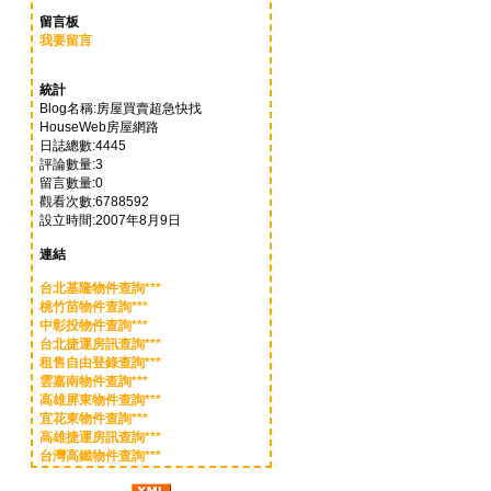
留言板
我要留言
統計
Blog名稱:房屋買賣超急快找
HouseWeb房屋網路
日誌總數:4445
評論數量:3
留言數量:0
觀看次數:6788592
設立時間:2007年8月9日
連結
台北基隆物件查詢***
桃竹苗物件查詢***
中彰投物件查詢***
台北捷運房訊查詢***
租售自由登錄查詢***
雲嘉南物件查詢***
高雄屏東物件查詢***
宜花東物件查詢***
高雄捷運房訊查詢***
台灣高鐵物件查詢***