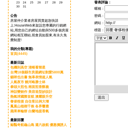
發表評論：
23
24
25
26
27
28
29
30
31
暱稱：
公告
密碼：
房屋仲介業者房屋買賣超急快請
網站：
上:HouseWeb來架設您專屬的行銷網
標題：
站,用您自己的網址自動與500多個房屋
網站相互聯結,視會員如股東,有永久免
費制度!
我的分類(專題)
首頁(4445)
最新日誌
包機到高空 清晰看彗星
台灣18個縣市房屋網址割愛5800萬
貓咪也出書 無辜表情超人氣
人氣夜市 饒河略勝士林
拳頭大煎包 兩面煎香酥脆
神話變創作 美容造型妙設計
熱氣球國際首航 澳耀眼升空
奢侈稅後 自住客比例大增
鳳凰山植樹千株 各界響應
蘋果車輪餅 白蘭地提香氣
最新回覆
鯨豔奇航龜山島 週六啟航 優惠價誘人