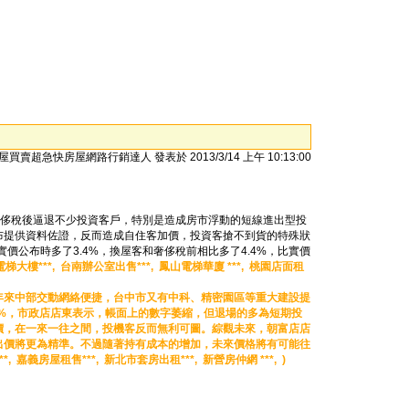
屋買賣超急快房屋網路行銷達人 發表於 2013/3/14 上午 10:13:00
，奢侈稅後逼退不少投資客戶，特別是造成房市浮動的短線進出型投
布提供資料佐證，反而造成自住客加價，投資客搶不到貨的特殊狀
價公布時多了3.4%，換屋客和奢侈稅前相比多了4.4%，比實價
梯大樓***,
台南辦公室出售***,
鳳山電梯華廈 ***,
桃園店面租
年來中部交動網絡便捷，台中市又有中科、精密園區等重大建設提
1%，市政店店東表示，帳面上的數字萎縮，但退場的多為短期投
價，在一來一往之間，投機客反而無利可圖。綜觀未來，朝富店店
出價將更為精準。不過隨著持有成本的增加，未來價格將有可能往
**,
嘉義房屋租售***,
新北市套房出租***,
新營房仲網 ***, )