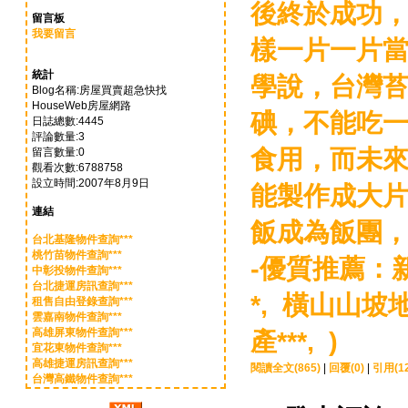
後終於成功
留言板
我要留言
樣一片一片
統計
學說，台灣
Blog名稱:房屋買賣超急快找
HouseWeb房屋網路
碘，不能吃
日誌總數:4445
評論數量:3
食用，而未
留言數量:0
觀看次數:6788758
設立時間:2007年8月9日
能製作成大
連結
飯成為飯團，
台北基隆物件查詢***
桃竹苗物件查詢***
-優質推薦：
中彰投物件查詢***
台北捷運房訊查詢***
*,
橫山山坡地*
租售自由登錄查詢***
雲嘉南物件查詢***
高雄屏東物件查詢***
產***, )
宜花東物件查詢***
高雄捷運房訊查詢***
閱讀全文(865)
|
回覆(0)
|
引用(12
台灣高鐵物件查詢***