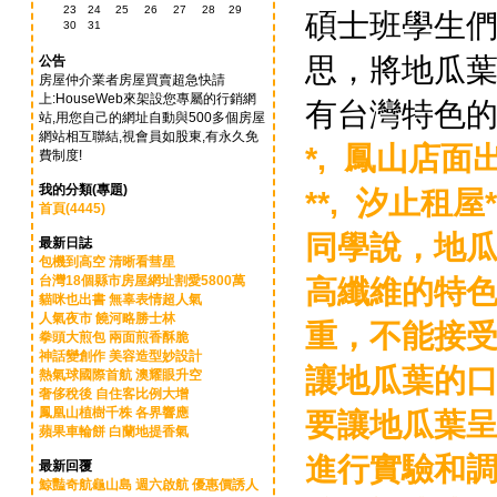
23
24
25
26
27
28
29
碩士班學生
30
31
思，將地瓜
公告
房屋仲介業者房屋買賣超急快請
上:HouseWeb來架設您專屬的行銷網
有台灣特色的
站,用您自己的網址自動與500多個房屋
網站相互聯結,視會員如股東,有永久免
*,
鳳山店面出租
費制度!
我的分類(專題)
**,
汐止租屋**
首頁(4445)
同學說，地
最新日誌
包機到高空 清晰看彗星
台灣18個縣市房屋網址割愛5800萬
高纖維的特
貓咪也出書 無辜表情超人氣
人氣夜市 饒河略勝士林
重，不能接
拳頭大煎包 兩面煎香酥脆
神話變創作 美容造型妙設計
讓地瓜葉的
熱氣球國際首航 澳耀眼升空
奢侈稅後 自住客比例大增
鳳凰山植樹千株 各界響應
要讓地瓜葉
蘋果車輪餅 白蘭地提香氣
進行實驗和
最新回覆
鯨豔奇航龜山島 週六啟航 優惠價誘人