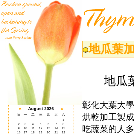
地瓜葉加
地瓜
彰化大葉大
«
»
August 2026
烘乾加工製
日
一
二
三
四
五
六
1
2
3
4
5
6
7
8
吃蔬菜的人
9
10
11
12
13
14
15
16
17
18
19
20
21
22