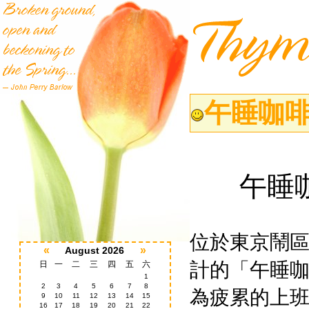
午睡咖啡
午睡
位於東京鬧
«
»
August 2026
計的「午睡
日
一
二
三
四
五
六
1
2
3
4
5
6
7
8
為疲累的上班
9
10
11
12
13
14
15
16
17
18
19
20
21
22