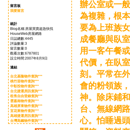
辦公室或一
留言板
我要留言
為複雜，根
統計
要為上班族
Blog名稱:房屋買賣超急快找
HouseWeb房屋網路
成餐廳與臥室
日誌總數:4445
評論數量:3
用一客午餐或
留言數量:0
觀看次數:6787801
設立時間:2007年8月9日
代價，在臥
連結
刻。平常在
台北基隆物件查詢***
桃竹苗物件查詢***
會的粉領族
中彰投物件查詢***
台北捷運房訊查詢***
神。除床鋪
租售自由登錄查詢***
雲嘉南物件查詢***
高雄屏東物件查詢***
台、無線網
宜花東物件查詢***
高雄捷運房訊查詢***
心。怕睡過
台灣高鐵物件查詢***