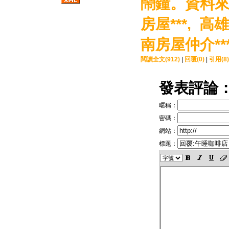
鬧鐘。資料來
房屋***,
高雄
南房屋仲介**
閱讀全文(912)
|
回覆(0)
|
引用(8)
發表評論
暱稱：
密碼：
網站：
標題：