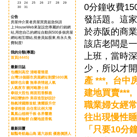
23
24
25
26
27
28
29
0分鐘收費1
30
31
發話題。這家
公告
房屋仲介業者房屋買賣超急快請
上:HouseWeb來架設您專屬的行銷網
於赤阪的商
站,用您自己的網址自動與500多個房屋
網站相互聯結,視會員如股東,有永久免
該店老闆是
費制度!
我的分類(專題)
上班，當時
首頁(4445)
少，所以才開
最新日誌
包機到高空 清晰看彗星
台灣18個縣市房屋網址割愛5800萬
產 ***,
台中房
貓咪也出書 無辜表情超人氣
人氣夜市 饒河略勝士林
建地買賣***,
拳頭大煎包 兩面煎香酥脆
神話變創作 美容造型妙設計
職業婦女經
熱氣球國際首航 澳耀眼升空
奢侈稅後 自住客比例大增
鳳凰山植樹千株 各界響應
往出現慢性
蘋果車輪餅 白蘭地提香氣
「只要10分
最新回覆
鯨豔奇航龜山島 週六啟航 優惠價誘人