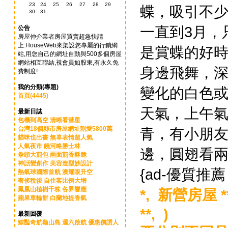
23
24
25
26
27
28
29
蝶，吸引不
30
31
一直到3月，
公告
房屋仲介業者房屋買賣超急快請
上:HouseWeb來架設您專屬的行銷網
是賞蝶的好
站,用您自己的網址自動與500多個房屋
網站相互聯結,視會員如股東,有永久免
身邊飛舞，
費制度!
我的分類(專題)
變化的白色
首頁(4445)
天氣，上午氣
最新日誌
包機到高空 清晰看彗星
台灣18個縣市房屋網址割愛5800萬
青，有小朋
貓咪也出書 無辜表情超人氣
人氣夜市 饒河略勝士林
邊，圓翅看
拳頭大煎包 兩面煎香酥脆
神話變創作 美容造型妙設計
{ad-優質推
熱氣球國際首航 澳耀眼升空
奢侈稅後 自住客比例大增
鳳凰山植樹千株 各界響應
*,
新營房屋 *
蘋果車輪餅 白蘭地提香氣
**, )
最新回覆
鯨豔奇航龜山島 週六啟航 優惠價誘人