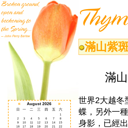
滿山紫斑
滿山
世界2大越冬
«
»
August 2026
蝶，另外一
日
一
二
三
四
五
六
1
2
3
4
5
6
7
8
身影，已經
9
10
11
12
13
14
15
16
17
18
19
20
21
22