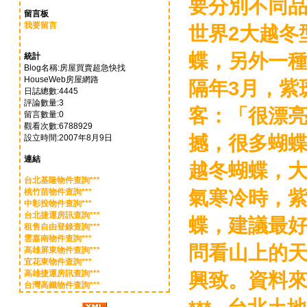
要分別不同
留言板
我要留言
世界2大越冬
蝶，另外一種
統計
Blog名稱:房屋買賣超急快找
HouseWeb房屋網路
隔年3月，紫
日誌總數:4445
評論數量:3
客：「很漂
留言數量:0
觀看次數:6788929
撼，很多蝴
設立時間:2007年8月9日
連結
越冬蝴蝶，
台北基隆物件查詢***
氣寒冷時，
桃竹苗物件查詢***
中彰投物件查詢***
台北捷運房訊查詢***
蝶，建議最
租售自由登錄查詢***
雲嘉南物件查詢***
問看山上的
高雄屏東物件查詢***
宜花東物件查詢***
高雄捷運房訊查詢***
興致。資料來源
台灣高鐵物件查詢***