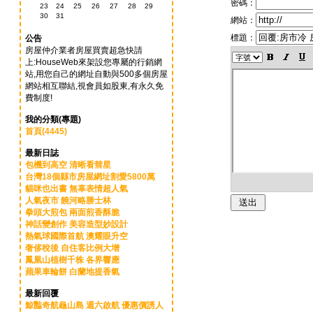
密碼：
23
24
25
26
27
28
29
30
31
網站：
標題：
公告
房屋仲介業者房屋買賣超急快請
上:HouseWeb來架設您專屬的行銷網
站,用您自己的網址自動與500多個房屋
網站相互聯結,視會員如股東,有永久免
費制度!
我的分類(專題)
首頁(4445)
最新日誌
包機到高空 清晰看彗星
台灣18個縣市房屋網址割愛5800萬
貓咪也出書 無辜表情超人氣
人氣夜市 饒河略勝士林
拳頭大煎包 兩面煎香酥脆
神話變創作 美容造型妙設計
熱氣球國際首航 澳耀眼升空
奢侈稅後 自住客比例大增
鳳凰山植樹千株 各界響應
蘋果車輪餅 白蘭地提香氣
最新回覆
鯨豔奇航龜山島 週六啟航 優惠價誘人