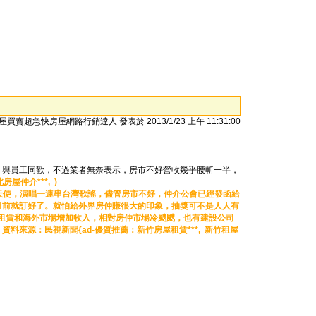
屋買賣超急快房屋網路行銷達人 發表於 2013/1/23 上午 11:31:00
，與員工同歡，不過業者無奈表示，房市不好營收幾乎腰斬一半，
房屋仲介***, )
天使，演唱一連串台灣歌謠，儘管房市不好，仲介公會已經發函給
月前就訂好了。就怕給外界房仲賺很大的印象，抽獎可不是人人有
從租賃和海外市場增加收入，相對房仲市場冷颼颼，也有建設公司
資料來源：民視新聞{ad-優質推薦：
新竹房屋租賃***,
新竹租屋