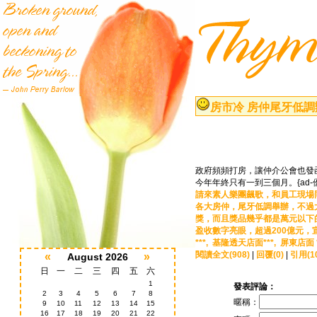
房市冷 房仲尾牙低調
政府頻頻打房，讓仲介公會也發
今年年終只有一到三個月。{ad
請來素人樂團飆歌，和員工現場
各大房仲，尾牙低調舉辦，不過
獎，而且獎品幾乎都是萬元以下
盈收數字亮眼，超過200億元，
***,
基隆透天店面***,
屏東店面 *
閱讀全文(908)
|
回覆(0)
|
引用(1
«
»
August 2026
日
一
二
三
四
五
六
1
發表評論：
2
3
4
5
6
7
8
暱稱：
9
10
11
12
13
14
15
16
17
18
19
20
21
22