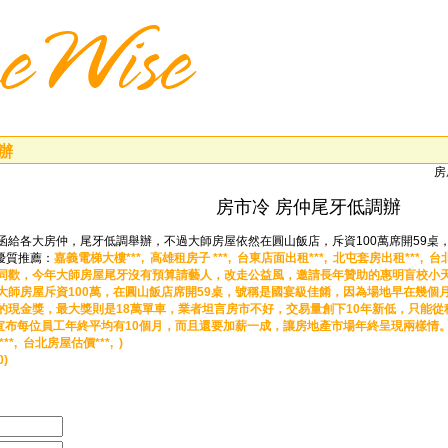
辦
房
房市冷 房仲尾牙低調辦
函給各大房仲，尾牙低調舉辦，不過大師房屋依然在圓山飯店，斥資100萬席開59桌
-優質推薦：
嘉義電梯大樓***,
高雄租房子 ***,
台東店面出租***,
北屯套房出租***,
台北
同歡，今年大師房屋尾牙沒有預算請藝人，改走公益風，邀請長年贊助的惠明盲校小
大師房屋斥資100萬，在圓山飯店席開59桌，號稱是國宴級佳餚，因為場地早在幾個
的現金獎，最大獎則是18萬單車，業者坦言房市不好，交易量創下10年新低，只能
宣布每位員工年終平均有10個月，而且還要加薪一成，讓房地產市場年終呈現兩樣情。
**,
台北房屋估價***, )
0)