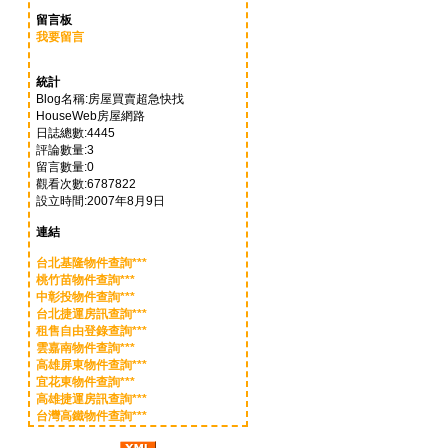
留言板
我要留言
統計
Blog名稱:房屋買賣超急快找
HouseWeb房屋網路
日誌總數:4445
評論數量:3
留言數量:0
觀看次數:6787822
設立時間:2007年8月9日
連結
台北基隆物件查詢***
桃竹苗物件查詢***
中彰投物件查詢***
台北捷運房訊查詢***
租售自由登錄查詢***
雲嘉南物件查詢***
高雄屏東物件查詢***
宜花東物件查詢***
高雄捷運房訊查詢***
台灣高鐵物件查詢***