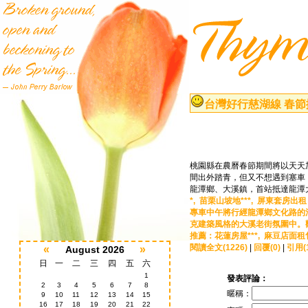
台灣好行慈湖線 春節
桃園縣在農曆春節期間將以天天
間出外踏青，但又不想遇到塞車
龍潭鄉、大溪鎮，首站抵達龍潭
*,
苗栗山坡地***,
屏東套房出租 *
專車中午將行經龍潭鄉文化路的
克建築風格的大溪老街氛圍中。觀
推薦：
花蓮房屋***,
麻豆店面租售 
閱讀全文(1226)
|
回覆(0)
|
引用(1
«
»
August 2026
日
一
二
三
四
五
六
1
發表評論：
2
3
4
5
6
7
8
暱稱：
9
10
11
12
13
14
15
16
17
18
19
20
21
22