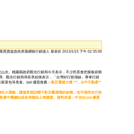
屋買賣超急快房屋網路行銷達人 發表於 2013/1/15 下午 02:35:00
光山水。桃園縣政府觀光行銷局今天表示，不少民眾會把握春節期
選擇。觀光行銷局局長李紹偉表示，「台灣好行慈湖線」專車行經
菜包等美食。{ad-優質推薦：
麻豆電梯大樓 ***,
台中不動產**
轉往大溪鎮，讓遊客探訪帽子歌后鳳飛飛的故鄉，也可徜徉在巴洛
客運中壢總站或各停靠站上車購票。資料來源：中央社{ad-優質