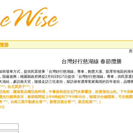
攬勝
房
台灣好行慈湖線 春節攬勝
加班發車方式，提供民眾搭乘「台灣好行慈湖線」專車，飽覽大溪、龍潭等地區的湖
，阻礙遊興；桃園縣政府將從2月9日到17日提供「台灣好行慈湖線」專車，供民眾
大池站，參訪南天宮，隨後走訪三坑老街，探訪保有濃厚客家風情的百年老街，品嚐客家
**,
台北買房子***, )
活魚街，讓遊客品嚐活魚料理，午餐後再前往石門水庫壩頂，欣賞湖光山色。下午則
光行銷局表示，春節期間從上午8時起到下午5時30分，每隔30分鐘開車，可在桃園
***,
台南工業不動產出售***,
新營店面出售***,
新店租屋***, )
1)