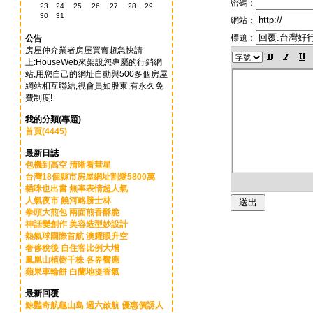
密碼：
23
24
25
26
27
28
29
30
31
網站：
標題：
公告
房屋仲介業者房屋買賣超急快請
上:HouseWeb來架設您專屬的行銷網
站,用您自己的網址自動與500多個房屋
網站相互聯結,視會員如股東,有永久免
費制度!
我的分類(專題)
首頁(4445)
最新日誌
包機到高空 清晰看彗星
台灣18個縣市房屋網址割愛5800萬
貓咪也出書 無辜表情超人氣
人氣夜市 饒河略勝士林
拳頭大煎包 兩面煎香酥脆
神話變創作 美容造型妙設計
熱氣球國際首航 澳耀眼升空
奢侈稅後 自住客比例大增
鳳凰山植樹千株 各界響應
蘋果車輪餅 白蘭地提香氣
最新回覆
鯨豔奇航龜山島 週六啟航 優惠價誘人