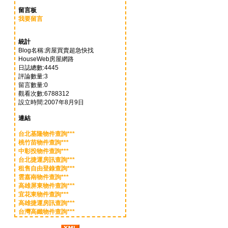
留言板
我要留言
統計
Blog名稱:房屋買賣超急快找
HouseWeb房屋網路
日誌總數:4445
評論數量:3
留言數量:0
觀看次數:6788312
設立時間:2007年8月9日
連結
台北基隆物件查詢***
桃竹苗物件查詢***
中彰投物件查詢***
台北捷運房訊查詢***
租售自由登錄查詢***
雲嘉南物件查詢***
高雄屏東物件查詢***
宜花東物件查詢***
高雄捷運房訊查詢***
台灣高鐵物件查詢***