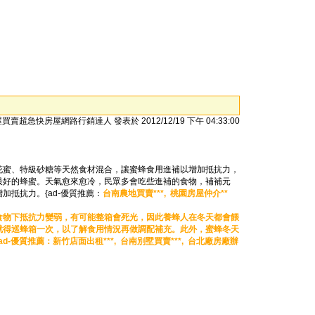
買賣超急快房屋網路行銷達人 發表於 2012/12/19 下午 04:33:00
花蜜、特級砂糖等天然食材混合，讓蜜蜂食用進補以增加抵抗力，
最好的蜂蜜。天氣愈來愈冷，民眾多會吃些進補的食物，補補元
抵抗力。{ad-優質推薦：
台南農地買賣***,
桃園房屋仲介**
食物下抵抗力變弱，有可能整箱會死光，因此養蜂人在冬天都會餵
就得巡蜂箱一次，以了解食用情況再做調配補充。此外，蜜蜂冬天
d-優質推薦：
新竹店面出租***,
台南別墅買賣***,
台北廠房廠辦