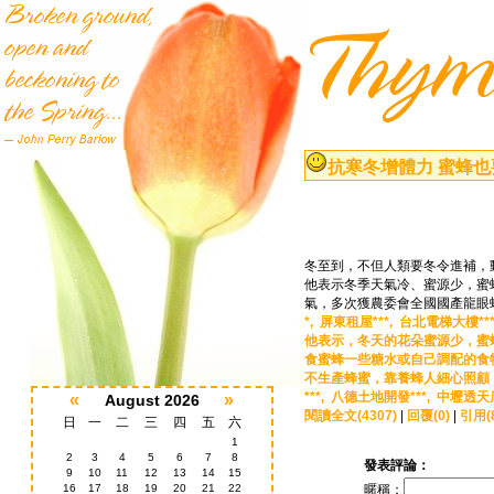
抗寒冬增體力 蜜蜂也
冬至到，不但人類要冬令進補，
他表示冬季天氣冷、蜜源少，蜜
氣，多次獲農委會全國國產龍眼
*,
屏東租屋***,
台北電梯大樓**
他表示，冬天的花朵蜜源少，蜜
食蜜蜂一些糖水或自己調配的食
不生產蜂蜜，靠養蜂人細心照顧
***,
八德土地開發***,
中壢透天店面
«
»
August 2026
閱讀全文(4307)
|
回覆(0)
|
引用(
日
一
二
三
四
五
六
1
2
3
4
5
6
7
8
發表評論：
9
10
11
12
13
14
15
16
17
18
19
20
21
22
暱稱：