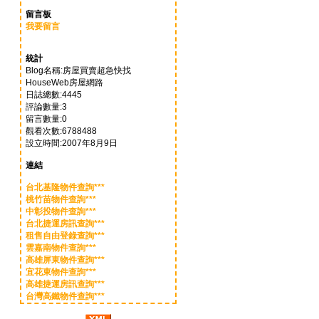
留言板
我要留言
統計
Blog名稱:房屋買賣超急快找
HouseWeb房屋網路
日誌總數:4445
評論數量:3
留言數量:0
觀看次數:6788488
設立時間:2007年8月9日
連結
台北基隆物件查詢***
桃竹苗物件查詢***
中彰投物件查詢***
台北捷運房訊查詢***
租售自由登錄查詢***
雲嘉南物件查詢***
高雄屏東物件查詢***
宜花東物件查詢***
高雄捷運房訊查詢***
台灣高鐵物件查詢***