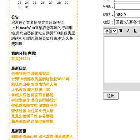
23
24
25
26
27
28
29
密碼：
30
31
網站：
公告
標題：
房屋仲介業者房屋買賣超急快請
上:HouseWeb來架設您專屬的行銷網
站,用您自己的網址自動與500多個房屋
網站相互聯結,視會員如股東,有永久免
費制度!
我的分類(專題)
首頁(4445)
最新日誌
包機到高空 清晰看彗星
台灣18個縣市房屋網址割愛5800萬
貓咪也出書 無辜表情超人氣
人氣夜市 饒河略勝士林
拳頭大煎包 兩面煎香酥脆
神話變創作 美容造型妙設計
熱氣球國際首航 澳耀眼升空
奢侈稅後 自住客比例大增
鳳凰山植樹千株 各界響應
蘋果車輪餅 白蘭地提香氣
最新回覆
鯨豔奇航龜山島 週六啟航 優惠價誘人