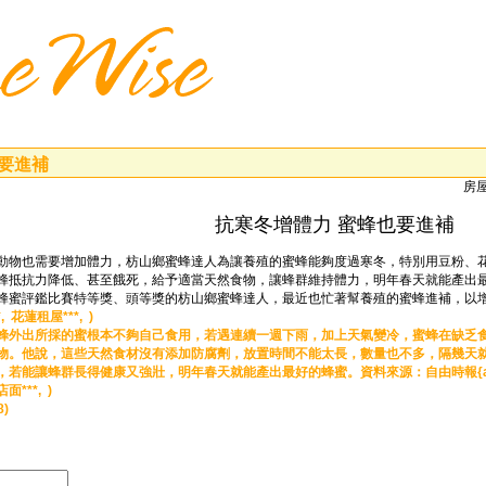
要進補
房屋
抗寒冬增體力 蜜蜂也要進補
動物也需要增加體力，枋山鄉蜜蜂達人為讓養殖的蜜蜂能夠度過寒冬，特別用豆粉、
蜂抵抗力降低、甚至餓死，給予適當天然食物，讓蜂群維持體力，明年春天就能產出
蜂蜜評鑑比賽特等獎、頭等獎的枋山鄉蜜蜂達人，最近也忙著幫養殖的蜜蜂進補，以增加
*,
花蓮租屋***, )
蜂外出所採的蜜根本不夠自己食用，若遇連續一週下雨，加上天氣變冷，蜜蜂在缺乏
物。他說，這些天然食材沒有添加防腐劑，放置時間不能太長，數量也不多，隔幾天
，若能讓蜂群長得健康又強壯，明年春天就能產出最好的蜂蜜。資料來源：自由時報{a
***, )
8)