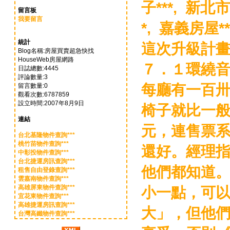
子***,
新北市
留言板
我要留言
*,
嘉義房屋**
統計
這次升級計
Blog名稱:房屋買賣超急快找
HouseWeb房屋網路
７．１環繞
日誌總數:4445
評論數量:3
每廳有一百
留言數量:0
觀看次數:6787859
設立時間:2007年8月9日
椅子就比一
連結
元，連售票
台北基隆物件查詢***
桃竹苗物件查詢***
還好。經理
中彰投物件查詢***
台北捷運房訊查詢***
他們都知道
租售自由登錄查詢***
雲嘉南物件查詢***
高雄屏東物件查詢***
小一點，可
宜花東物件查詢***
高雄捷運房訊查詢***
大」，但他
台灣高鐵物件查詢***