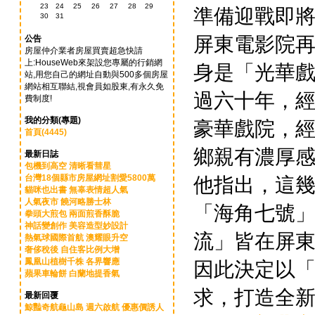
23
24
25
26
27
28
29
準備迎戰即
30
31
屏東電影院
公告
房屋仲介業者房屋買賣超急快請
上:HouseWeb來架設您專屬的行銷網
身是「光華
站,用您自己的網址自動與500多個房屋
網站相互聯結,視會員如股東,有永久免
過六十年，
費制度!
我的分類(專題)
豪華戲院，
首頁(4445)
鄉親有濃厚
最新日誌
包機到高空 清晰看彗星
台灣18個縣市房屋網址割愛5800萬
他指出，這
貓咪也出書 無辜表情超人氣
人氣夜市 饒河略勝士林
「海角七號
拳頭大煎包 兩面煎香酥脆
神話變創作 美容造型妙設計
流」皆在屏
熱氣球國際首航 澳耀眼升空
奢侈稅後 自住客比例大增
鳳凰山植樹千株 各界響應
因此決定以
蘋果車輪餅 白蘭地提香氣
求，打造全新
最新回覆
鯨豔奇航龜山島 週六啟航 優惠價誘人