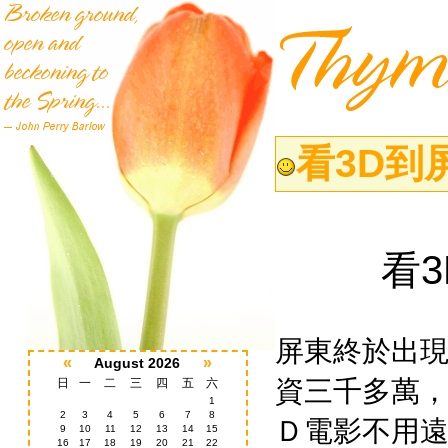
看3D到
看
屏東終於出
«
»
August 2026
資三千多萬
日
一
二
三
四
五
六
1
2
3
4
5
6
7
8
Ｄ電影不用
9
10
11
12
13
14
15
16
17
18
19
20
21
22