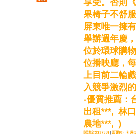
享受。否則
果椅子不舒
屏東唯一擁
舉辦週年慶
位於環球購
位播映廳，
上目前二輪
入競爭激烈的
-優質推薦：
出租***,
林口
農地***, )
閱讀全文(3733)
|
回覆(0)
|
引用(1