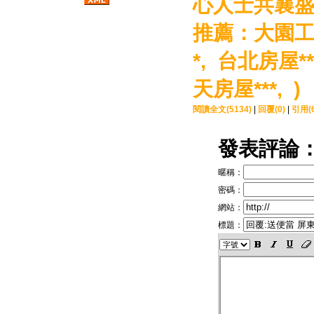
心人士共襄盛
推薦：
大園工
*,
台北房屋**
天房屋***, )
閱讀全文(5134)
|
回覆(0)
|
引用(6
發表評論
暱稱：
密碼：
網站：
標題：