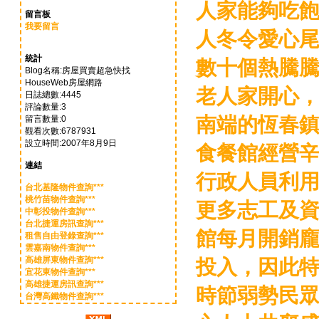
人家能夠吃
留言板
我要留言
人冬令愛心
統計
數十個熱騰
Blog名稱:房屋買賣超急快找
HouseWeb房屋網路
老人家開心
日誌總數:4445
評論數量:3
南端的恆春
留言數量:0
觀看次數:6787931
設立時間:2007年8月9日
食餐館經營
連結
行政人員利
台北基隆物件查詢***
桃竹苗物件查詢***
更多志工及
中彰投物件查詢***
台北捷運房訊查詢***
館每月開銷
租售自由登錄查詢***
雲嘉南物件查詢***
高雄屏東物件查詢***
投入，因此
宜花東物件查詢***
高雄捷運房訊查詢***
時節弱勢民
台灣高鐵物件查詢***