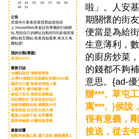
23
24
25
26
27
28
29
啦」。人安
30
31
期關懷的街
公告
房屋仲介業者房屋買賣超急快請
上:HouseWeb來架設您專屬的行銷網
便當是為給
站,用您自己的網址自動與500多個房屋
網站相互聯結,視會員如股東,有永久免
生意薄利，
費制度!
我的分類(專題)
的廚房炒菜
首頁(4445)
的錢都不夠
最新日誌
包機到高空 清晰看彗星
台灣18個縣市房屋網址割愛5800萬
意思。{ad-
貓咪也出書 無辜表情超人氣
人氣夜市 饒河略勝士林
辦***,
草屯工
拳頭大煎包 兩面煎香酥脆
神話變創作 美容造型妙設計
寓***, 
熱氣球國際首航 澳耀眼升空
奢侈稅後 自住客比例大增
鳳凰山植樹千株 各界響應
很有意義，
蘋果車輪餅 白蘭地提香氣
接送，從去
最新回覆
鯨豔奇航龜山島 週六啟航 優惠價誘人