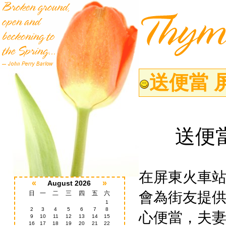
送便當 
送便
在屏東火車
«
»
August 2026
會為街友提
日
一
二
三
四
五
六
1
2
3
4
5
6
7
8
心便當，夫
9
10
11
12
13
14
15
16
17
18
19
20
21
22