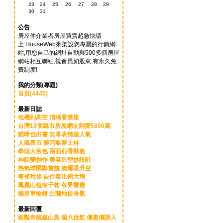
23
24
25
26
27
28
29
30
31
公告
房屋仲介業者房屋買賣超急快請
上:HouseWeb來架設您專屬的行銷網
站,用您自己的網址自動與500多個房屋
網站相互聯結,視會員如股東,有永久免
費制度!
我的分類(專題)
首頁(4445)
最新日誌
包機到高空 清晰看彗星
台灣18個縣市房屋網址割愛5800萬
貓咪也出書 無辜表情超人氣
人氣夜市 饒河略勝士林
拳頭大煎包 兩面煎香酥脆
神話變創作 美容造型妙設計
熱氣球國際首航 澳耀眼升空
奢侈稅後 自住客比例大增
鳳凰山植樹千株 各界響應
蘋果車輪餅 白蘭地提香氣
最新回覆
鯨豔奇航龜山島 週六啟航 優惠價誘人