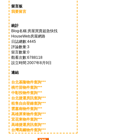
留言板
我要留言
統計
Blog名稱:房屋買賣超急快找
HouseWeb房屋網路
日誌總數:4445
評論數量:3
留言數量:0
觀看次數:6788118
設立時間:2007年8月9日
連結
台北基隆物件查詢***
桃竹苗物件查詢***
中彰投物件查詢***
台北捷運房訊查詢***
租售自由登錄查詢***
雲嘉南物件查詢***
高雄屏東物件查詢***
宜花東物件查詢***
高雄捷運房訊查詢***
台灣高鐵物件查詢***