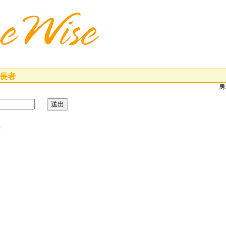
助長者
房
)