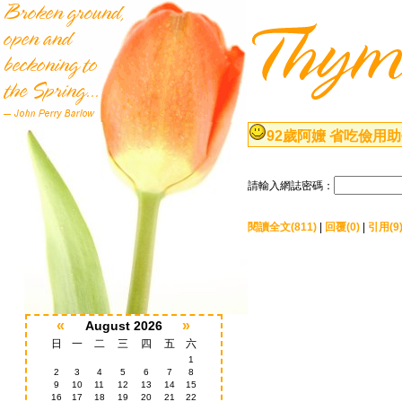
92歲阿嬤 省吃儉用
請輸入網誌密碼：
閱讀全文(811)
|
回覆(0)
|
引用(9
«
»
August 2026
日
一
二
三
四
五
六
1
2
3
4
5
6
7
8
9
10
11
12
13
14
15
16
17
18
19
20
21
22