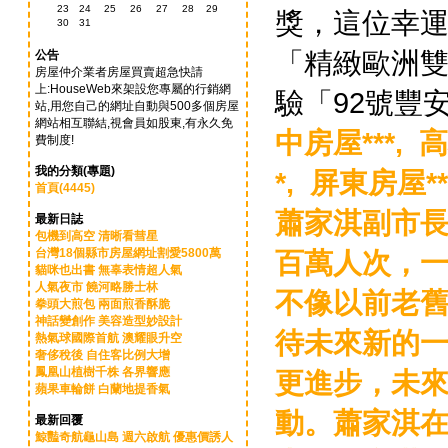
23
24
25
26
27
28
29
獎，這位幸運
30
31
「精緻歐洲
公告
房屋仲介業者房屋買賣超急快請
上:HouseWeb來架設您專屬的行銷網
驗「92號豐安
站,用您自己的網址自動與500多個房屋
網站相互聯結,視會員如股東,有永久免
中房屋***,
高
費制度!
我的分類(專題)
*,
屏東房屋**
首頁(4445)
蕭家淇副市長
最新日誌
包機到高空 清晰看彗星
台灣18個縣市房屋網址割愛5800萬
百萬人次，一
貓咪也出書 無辜表情超人氣
人氣夜市 饒河略勝士林
不像以前老
拳頭大煎包 兩面煎香酥脆
神話變創作 美容造型妙設計
待未來新的
熱氣球國際首航 澳耀眼升空
奢侈稅後 自住客比例大增
鳳凰山植樹千株 各界響應
更進步，未
蘋果車輪餅 白蘭地提香氣
動。蕭家淇
最新回覆
鯨豔奇航龜山島 週六啟航 優惠價誘人