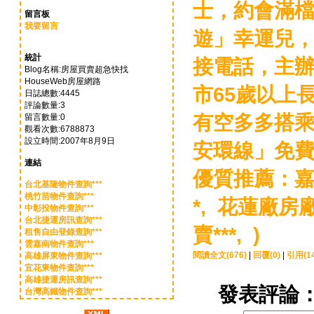
士，約會滿檔
留言板
我要留言
遊」幸運兒
統計
接電話，主
Blog名稱:房屋買賣超急快找
HouseWeb房屋網路
市65歲以上
日誌總數:4445
評論數量:3
有空多多搭乘
留言數量:0
觀看次數:6788873
設立時間:2007年8月9日
安環線」免費
連結
優質推薦：
嘉
台北基隆物件查詢***
桃竹苗物件查詢***
*,
花蓮廠房廠
中彰投物件查詢***
台北捷運房訊查詢***
賣***, )
租售自由登錄查詢***
雲嘉南物件查詢***
閱讀全文(676)
|
回覆(0)
|
引用(14
高雄屏東物件查詢***
宜花東物件查詢***
高雄捷運房訊查詢***
發表評論
台灣高鐵物件查詢***